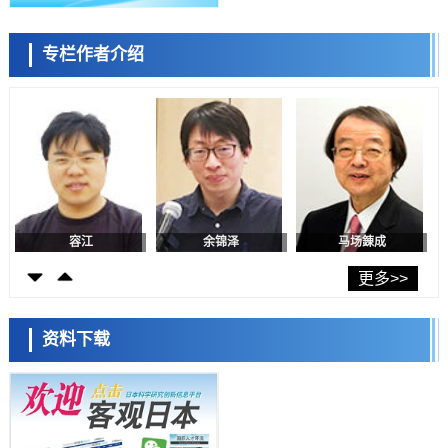
近畿大学等发现植物染料“日本茜”的红色成分可抑制老化与炎症，有望
成为新型功能性材料
科学研究
专栏作者介绍
群马大学开发针对难治性癫痫的新型基因疗法，利用超小型GAD67启动
陈小牧
李鸥
安宁
子抑制发作
科学研究
九州大学揭示夜间眼压升高机制：两种激素波动叠加所致
科学研究
东京都产技研采用新手法开发出可稳定工作至300℃的介电材料，已验
证电容器可在汽车发动机等高温环境下工作
经济・社会
日本生成式AI使用者占比一年内翻倍，但与中美德仍有较大差距
容江
余锦泽
马场錬成
政策
日本修订首都直下型地震紧急对策：目标为死亡人数至少减半，重点强
更多>>
化火灾防控
科学研究
福井大学发现细胞记忆过往并抑制反应的机制，阐明即便DNA相同反应
资料下载
迥异之谜
科学研究
神户大学确认口服癌症疫苗B440单药给药的安全性，在转移性尿路上皮
癌患者中开展临床试验
日本科学未来馆 科学交
政策
流员
日本发布《令和8年版科学技术与创新白皮书》，解读第七期基本计划