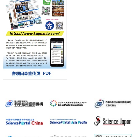
首年度政策方向
科学研究
东京大学发现可诱导细胞死亡的新型信使物质
科学研究
东京都健康长寿医疗中心跨器官揭示衰老过程中的糖链变化
小岩井忠道
泷川 进
戴维
科学研究
产总研无需石油利用松脂制备石墨前驱体，可作为电池电极材料
政策
日本内阁会议通过《2026年综合创新战略》，将统筹推进科学研究与成
果转化
科学研究
广岛大学发现EB病毒致病的淋巴瘤等相关疾病治疗新线索，聚焦CD80
抗体治疗可行性
科学研究
东京大学调查300多人MRI图像发现精神分裂症患者脑部外形特征——
苍白球外节部体积增大
科学研究
大阪大学通过探针表面分子修饰实现生物组织内微细脂质分布的可视
化，研发出面向单细胞质谱成像的新技术
科学研究
开发出300亿年仅误差1秒的光晶格钟，构建网络将其打造为下一代社会
基础设施