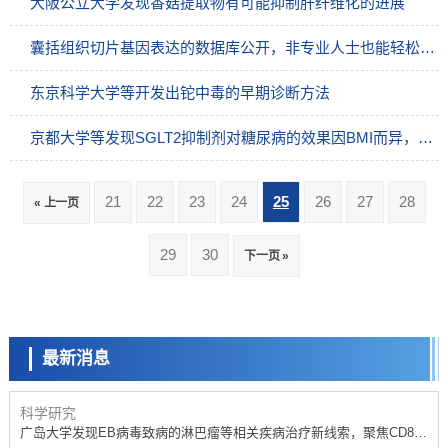
大阪公立大学发现香菇提取物有可能抑制肝纤维化的进展
囊括组织切片基因表达的数据库公开，非专业人士也能轻松分析了解疾病
东京科学大学等开发出铊中毒的早期诊断方法
京都大学等发现SGLT2抑制剂对糖尿病的效果因BMI而异，对消瘦型患者效果减弱
21
22
23
24
25
26
27
28
« 上一页
科学研究
29
30
下一页 »
开发出300亿年仅误差1秒的光晶格钟，构建网络将其打造为下一代社会
基础设施
科学研究
产总研无需石油利用松脂制备石墨前驱体，可作为电池电极材料
最新消息
政策
日本内阁会议通过《2026年综合创新战略》，将统筹推进科学研究与成
果转化
科学研究
广岛大学发现EB病毒致病的淋巴瘤等相关疾病治疗新线索，聚焦CD80