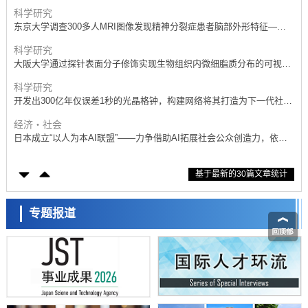
抗体治疗可行性
科学研究
东京大学调查300多人MRI图像发现精神分裂症患者脑部外形特征——
苍白球外节部体积增大
科学研究
大阪大学通过探针表面分子修饰实现生物组织内微细脂质分布的可视
化，研发出面向单细胞质谱成像的新技术
科学研究
开发出300亿年仅误差1秒的光晶格钟，构建网络将其打造为下一代社会
基础设施
经济・社会
日本成立“以人为本AI联盟”——力争借助AI拓展社会公众创造力，依托
产学合作推进研发
科学研究
基于最新的30篇文章统计
大阪大学开发出膜脂质可视化工具，使脂质探针的高效开发成为可能
科学研究
立教大学在试管内构建长链人工基因组DNA自我复制系统，有望实现携
专题报道
带大量基因的人工细胞
政策
日本科研费增设国际共同研究强化新类别，促进青年研究人员赴海外开
展研究
经济・社会
铁道综研新任理事长芦谷公稔：依托超导和防灾等核心优势服务社会