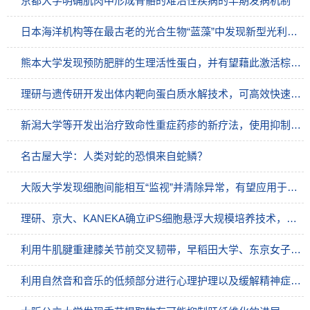
京都大学明确肌肉中形成骨骼的难治性疾病的早期发病机制
日本海洋机构等在最古老的光合生物“蓝藻”中发现新型光利用系统
熊本大学发现预防肥胖的生理活性蛋白，并有望藉此激活棕色脂肪治疗糖尿病
理研与遗传研开发出体内靶向蛋白质水解技术，可高效快速降解靶向蛋白质
新潟大学等开发出治疗致命性重症药疹的新疗法，使用抑制剂取得良好效果
名古屋大学：人类对蛇的恐惧来自蛇鳞？
大阪大学发现细胞间能相互“监视”并清除异常，有望应用于癌症预防
理研、京大、KANEKA确立iPS细胞悬浮大规模培养技术，将加速临床应用
利用牛肌腱重建膝关节前交叉韧带，早稻田大学、东京女子医科大学等启动临床试验
利用自然音和音乐的低频部分进行心理护理以及缓解精神症状，名古屋大学开始临床研究