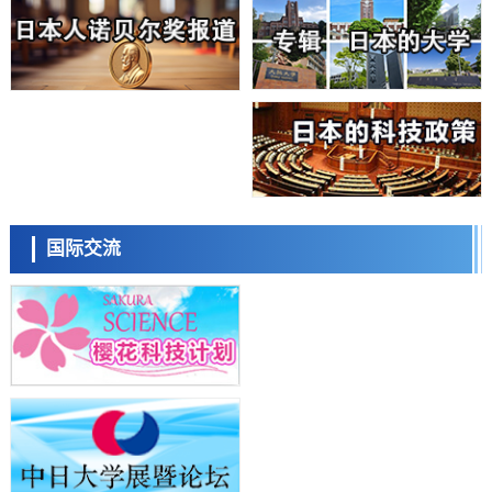
科学研究
东京大学通过叶绿体基因组编辑技术强化碳固定酶，成功提高光合作用
能力与生产力
科学研究
藤田医科大学等成功鉴定出非结核分枝杆菌生存的必需基因，首次揭示
该基因的必要性因菌株而异
经济・社会
【AI法下篇】如何应对AI的不可控性——中央大学平野晋教授专访
科学研究
日本学术会议：为保持土壤健康应采取哪些措施？探讨土壤保护与强化
日本科学未来馆 科学交
的具体对策
流员
科学研究
国际交流
大阪大学开发基于水氢键网络的温度预测新方法，AI从分子排列信息中
高精度解读
经济・社会
【AI法上篇】如何对“将人生交给AI”保持危机感——中央大学平野晋教
授专访
科学研究
庆应义塾大学阐明脑内“游击手”小胶质细胞包裹保护受损神经细胞的机
小岩井忠道
泷川 进
戴维
制，有望用于开发阿尔茨海默病等疾病疗法
科学研究
日本东北大学与横滨橡胶全球首次从纳米尺度揭示橡胶—黄铜粘接界面
劣化抑制机制，为提升轮胎安全性与耐久性的材料设计开辟道路
科学研究