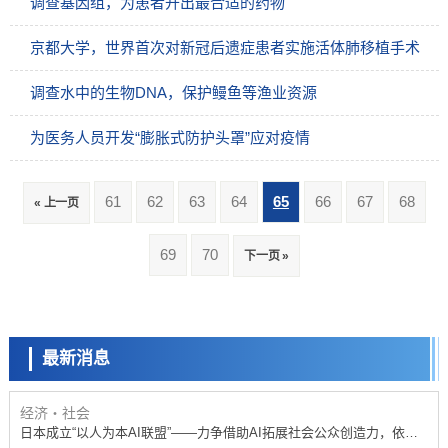
调查基因组，为患者开出最合适的药物
京都大学，世界首次对新冠后遗症患者实施活体肺移植手术
调查水中的生物DNA，保护鳗鱼等渔业资源
为医务人员开发“膨胀式防护头罩”应对疫情
61
62
63
64
65
66
67
68
« 上一页
政策
69
70
下一页 »
日本科研费增设国际共同研究强化新类别，促进青年研究人员赴海外开
展研究
科学研究
京都大学高效生成光的构成单元“光子”，可应用于量子计算机
最新消息
科学研究
开发出300亿年仅误差1秒的光晶格钟，构建网络将其打造为下一代社会
基础设施
经济・社会
日本成立“以人为本AI联盟”——力争借助AI拓展社会公众创造力，依托