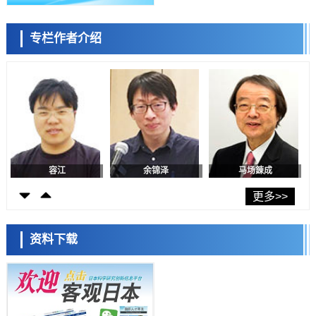
日本生成式AI使用者占比一年内翻倍，但与中美德仍有较大差距
政策
专栏作者介绍
日本修订首都直下型地震紧急对策：目标为死亡人数至少减半，重点强
陈小牧
李鸥
安宁
化火灾防控
科学研究
福井大学发现细胞记忆过往并抑制反应的机制，阐明即便DNA相同反应
迥异之谜
科学研究
神户大学确认口服癌症疫苗B440单药给药的安全性，在转移性尿路上皮
癌患者中开展临床试验
政策
日本发布《令和8年版科学技术与创新白皮书》，解读第七期基本计划
首年度政策方向
容江
余锦泽
马场錬成
科学研究
东京大学发现可诱导细胞死亡的新型信使物质
更多>>
科学研究
东京都健康长寿医疗中心跨器官揭示衰老过程中的糖链变化
资料下载
科学研究
产总研无需石油利用松脂制备石墨前驱体，可作为电池电极材料
日本科学未来馆 科学交
科学研究
流员
东京大学和海上保安厅等发现南海海槽沿线板块边界锁定状态存在区域