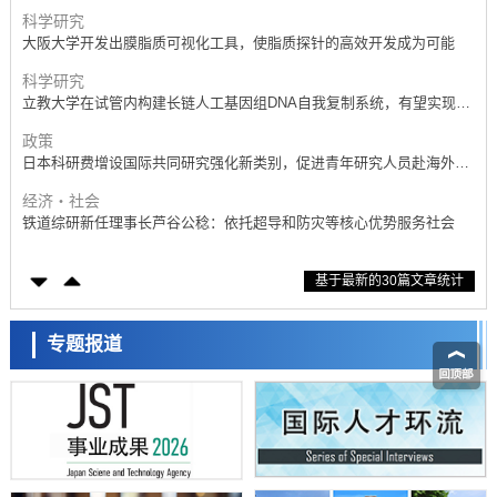
产学合作推进研发
科学研究
大阪大学开发出膜脂质可视化工具，使脂质探针的高效开发成为可能
科学研究
立教大学在试管内构建长链人工基因组DNA自我复制系统，有望实现携
带大量基因的人工细胞
政策
日本科研费增设国际共同研究强化新类别，促进青年研究人员赴海外开
展研究
经济・社会
铁道综研新任理事长芦谷公稔：依托超导和防灾等核心优势服务社会
科学研究
基于最新的30篇文章统计
东京大学通过叶绿体基因组编辑技术强化碳固定酶，成功提高光合作用
能力与生产力
科学研究
藤田医科大学等成功鉴定出非结核分枝杆菌生存的必需基因，首次揭示
专题报道
该基因的必要性因菌株而异
经济・社会
【AI法下篇】如何应对AI的不可控性——中央大学平野晋教授专访
科学研究
日本学术会议：为保持土壤健康应采取哪些措施？探讨土壤保护与强化
的具体对策