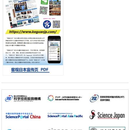
差异
政策
日本第2次医疗研究开发调整费，根据一线实际情况和需求分配99.3亿
日元
科学研究
千叶大学鉴定出导致难治性疾病“肺高血压症”恶化的蛋白质“MYL9/12”，
会引发血管结构恶化
小岩井忠道
泷川 进
戴维
科学研究
京都大学高效生成光的构成单元“光子”，可应用于量子计算机
科学研究
开发出300亿年仅误差1秒的光晶格钟，构建网络将其打造为下一代社会
基础设施
经济・社会
日本成立“以人为本AI联盟”——力争借助AI拓展社会公众创造力，依托
产学合作推进研发
科学研究
大阪大学开发出膜脂质可视化工具，使脂质探针的高效开发成为可能
科学研究
立教大学在试管内构建长链人工基因组DNA自我复制系统，有望实现携
带大量基因的人工细胞
政策
日本科研费增设国际共同研究强化新类别，促进青年研究人员赴海外开
展研究