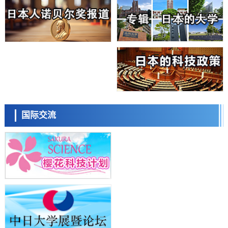
科学研究
大阪大学开发基于水氢键网络的温度预测新方法，AI从分子排列信息中
高精度解读
经济・社会
【AI法上篇】如何对“将人生交给AI”保持危机感——中央大学平野晋教
授专访
科学研究
庆应义塾大学阐明脑内“游击手”小胶质细胞包裹保护受损神经细胞的机
制，有望用于开发阿尔茨海默病等疾病疗法
科学研究
日本东北大学与横滨橡胶全球首次从纳米尺度揭示橡胶—黄铜粘接界面
日本科学未来馆 科学交
劣化抑制机制，为提升轮胎安全性与耐久性的材料设计开辟道路
流员
科学研究
国际交流
近畿大学等发现植物染料“日本茜”的红色成分可抑制老化与炎症，有望
成为新型功能性材料
科学研究
群马大学开发针对难治性癫痫的新型基因疗法，利用超小型GAD67启动
子抑制发作
科学研究
九州大学揭示夜间眼压升高机制：两种激素波动叠加所致
小岩井忠道
泷川 进
戴维
科学研究
东京都产技研采用新手法开发出可稳定工作至300℃的介电材料，已验
证电容器可在汽车发动机等高温环境下工作
经济・社会