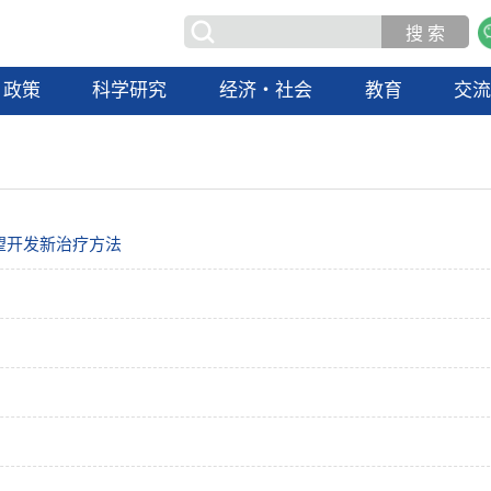
政策
科学研究
经济・社会
教育
交
望开发新治疗方法