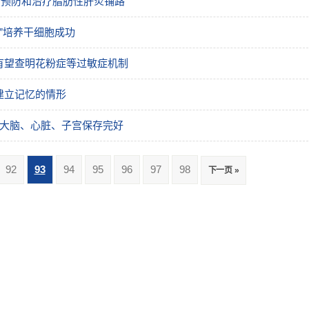
为预防和治疗脂肪性肝炎铺路
糊”培养干细胞成功
有望查明花粉症等过敏症机制
建立记忆的情形
、大脑、心脏、子宫保存完好
92
93
94
95
96
97
98
下一页 »