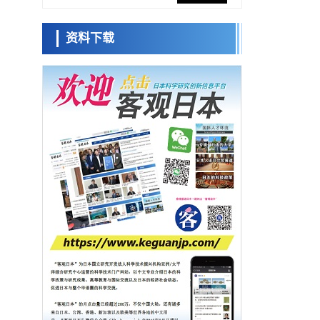
促进青年研究人员赴海外开展研究
经济・社会
资料下载
铁道综研新任理事长芦谷公稔：依托超导和
日本科学未
防灾等核心优势服务社会
来馆 科学交
科学研究
流员
东京大学通过叶绿体基因组编辑技术强化碳
固定酶，成功提高光合作用能力与生产力
科学研究
藤田医科大学等成功鉴定出非结核分枝杆菌
小岩井忠道
泷川 进
戴维
生存的必需基因，首次揭示该基因的必要性
经济・社会
因菌株而异
【AI法下篇】如何应对AI的不可控性——中
央大学平野晋教授专访
科学研究
【JST事业成果】开发低成本与低功耗的新型
AI处理器
政策
日本科研费增设国际共同研究强化新类别，
促进青年研究人员赴海外开展研究
经济・社会
铁道综研新任理事长芦谷公稔：依托超导和
防灾等核心优势服务社会
科学研究
东京大学通过叶绿体基因组编辑技术强化碳