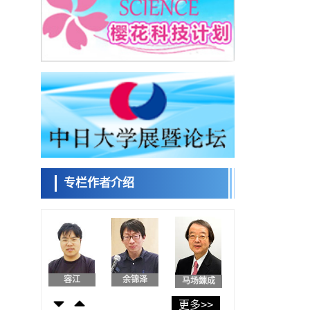
东京大学和海上保安厅等发现南海海槽沿线
板块边界锁定状态存在区域差异
政策
日本第2次医疗研究开发调整费，根据一线实
日本科学未
际情况和需求分配99.3亿日元
来馆 科学交
科学研究
流员
千叶大学鉴定出导致难治性疾病“肺高血压症”
恶化的蛋白质“MYL9/12”，会引发血管结构恶
科学研究
化
京都大学高效生成光的构成单元“光子”，可应
小岩井忠道
泷川 进
戴维
用于量子计算机
科学研究
用数理模型诠释慢性荨麻疹的发病机理，借
助数学的力量实现个体化最佳治疗
专栏作者介绍
科学研究
【JST事业成果】发现室温下工作的交替磁体
陈小牧
安宁
李鸥
科学研究
夜景也能清晰呈现在纸上——日本“铁路摄影
迷”教授研发新技术
科学研究
【JST事业成果】开发低成本与低功耗的新型
容江
余锦泽
马场錬成
AI处理器
政策
更多>>
日本科研费增设国际共同研究强化新类别，