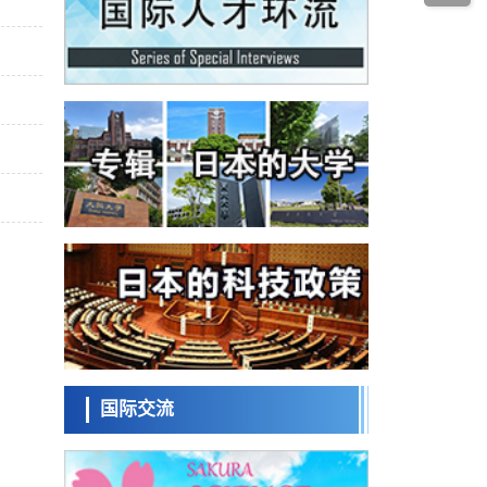
经济・社会
发动机等高温环境下工作
日本生成式AI使用者占比一年内翻倍，但与
中美德仍有较大差距
政策
日本修订首都直下型地震紧急对策：目标为
死亡人数至少减半，重点强化火灾防控
科学研究
福井大学发现细胞记忆过往并抑制反应的机
制，阐明即便DNA相同反应迥异之谜
科学研究
神户大学确认口服癌症疫苗B440单药给药的
安全性，在转移性尿路上皮癌患者中开展临
政策
床试验
日本发布《令和8年版科学技术与创新白皮
书》，解读第七期基本计划首年度政策方向
科学研究
东京大学发现可诱导细胞死亡的新型信使物
质
科学研究
东京都健康长寿医疗中心跨器官揭示衰老过
程中的糖链变化
国际交流
科学研究
产总研无需石油利用松脂制备石墨前驱体，
可作为电池电极材料
科学研究