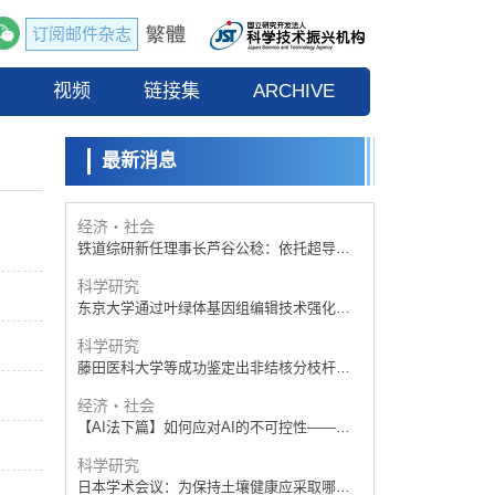
订阅邮件杂志
经济・社会
【AI法下篇】如何应对AI的不可控性——中
流
视频
央大学平野晋教授专访
链接集
ARCHIVE
科学研究
【JST事业成果】开发低成本与低功耗的新型
AI处理器
最新消息
政策
日本科研费增设国际共同研究强化新类别，
促进青年研究人员赴海外开展研究
经济・社会
铁道综研新任理事长芦谷公稔：依托超导和
防灾等核心优势服务社会
科学研究
东京大学通过叶绿体基因组编辑技术强化碳
固定酶，成功提高光合作用能力与生产力
科学研究
藤田医科大学等成功鉴定出非结核分枝杆菌
生存的必需基因，首次揭示该基因的必要性
经济・社会
因菌株而异
【AI法下篇】如何应对AI的不可控性——中
央大学平野晋教授专访
科学研究
日本学术会议：为保持土壤健康应采取哪些