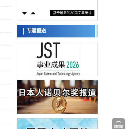
措施？探讨土壤保护与强化的具体对策
科学研究
基于最新的30篇文章统计
大阪大学开发基于水氢键网络的温度预测新
方法，AI从分子排列信息中高精度解读
经济・社会
【AI法上篇】如何对“将人生交给AI”保持危机
专题报道
感——中央大学平野晋教授专访
科学研究
庆应义塾大学阐明脑内“游击手”小胶质细胞包
裹保护受损神经细胞的机制，有望用于开发
科学研究
阿尔茨海默病等疾病疗法
日本东北大学与横滨橡胶全球首次从纳米尺
度揭示橡胶—黄铜粘接界面劣化抑制机制，
科学研究
为提升轮胎安全性与耐久性的材料设计开辟
道路
近畿大学等发现植物染料“日本茜”的红色成分
可抑制老化与炎症，有望成为新型功能性材
科学研究
料
群马大学开发针对难治性癫痫的新型基因疗
法，利用超小型GAD67启动子抑制发作
科学研究
九州大学揭示夜间眼压升高机制：两种激素
波动叠加所致
科学研究
东京都产技研采用新手法开发出可稳定工作
至300℃的介电材料，已验证电容器可在汽车