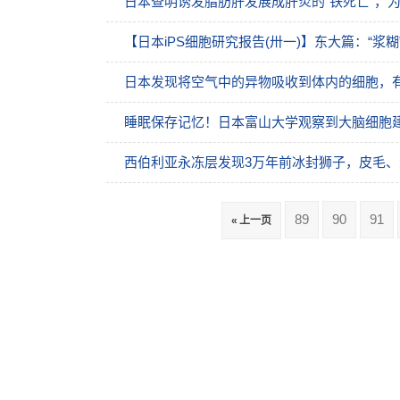
日本查明诱发脂肪肝发展成肝炎的“铁死亡”，
【日本iPS细胞研究报告(卅一)】东大篇：“浆
日本发现将空气中的异物吸收到体内的细胞，
睡眠保存记忆！日本富山大学观察到大脑细胞
西伯利亚永冻层发现3万年前冰封狮子，皮毛
89
90
91
« 上一页