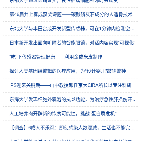
京都大学通过果蝇证实，良性肿瘤细胞相邻时会癌变
第46届井上春成获奖课题——碳酸磷灰石成分的人造骨技术
东北大学与丰田合成开发新型传感器，可在1分钟内检测空气中的新冠病毒
日本新开发出面向听障者的智能眼镜，对话内容实现“可视化”
“吃”下传感器管理健康——利用金或米皮制作
探讨人类基因组编辑的医疗应用，为“设计婴儿”敲响警钟
iPS迎来关键期——山中教授卸任京大CiRA所长以专注科研
东海大学发现细胞外囊泡的抗炎功能，为治疗急性肝损伤开辟新道路
人工培养肉开辟新的饮食可能性，挑战“蛋白质危机”
【调查】6成人不乐观：即使感染人数骤减，生活也不能完全恢复到疫情之前