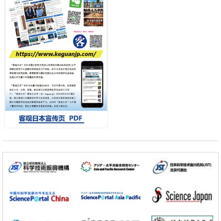
首年度政策方向
科学研究
东京大学发现可诱导细胞死亡的新型信使物质
科学研究
东京都健康长寿医疗中心跨器官揭示衰老过程中的糖链变化
小岩井忠道
泷川 进
戴维
科学研究
产总研无需石油利用松脂制备石墨前驱体，可作为电池电极材料
政策
日本内阁会议通过《2026年综合创新战略》，将统筹推进科学研究与成
果转化
科学研究
广岛大学发现EB病毒致病的淋巴瘤等相关疾病治疗新线索，聚焦CD80
抗体治疗可行性
科学研究
东京大学调查300多人MRI图像发现精神分裂症患者脑部外形特征——
苍白球外节部体积增大
科学研究
大阪大学通过探针表面分子修饰实现生物组织内微细脂质分布的可视
化，研发出面向单细胞质谱成像的新技术
科学研究
开发出300亿年仅误差1秒的光晶格钟，构建网络将其打造为下一代社会
基础设施