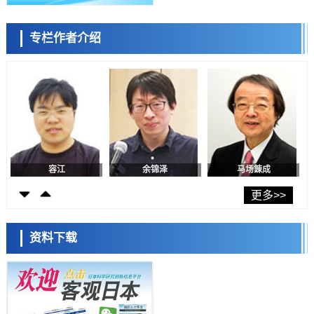
近畿大学等发现植物染料“日本茜”的红色成分可抑制老化与炎症，有望
成为新型功能性材料
科学研究
专栏作者介绍
群马大学开发针对难治性癫痫的新型基因疗法，利用超小型GAD67启动
陈小牧
李鸥
安宁
子抑制发作
科学研究
九州大学揭示夜间眼压升高机制：两种激素波动叠加所致
科学研究
东京都产技研采用新手法开发出可稳定工作至300℃的介电材料，已验
证电容器可在汽车发动机等高温环境下工作
经济・社会
日本生成式AI使用者占比一年内翻倍，但与中美德仍有较大差距
容江
余锦泽
马场錬成
政策
日本修订首都直下型地震紧急对策：目标为死亡人数至少减半，重点强
更多>>
化火灾防控
科学研究
福井大学发现细胞记忆过往并抑制反应的机制，阐明即便DNA相同反应
资料下载
迥异之谜
科学研究
神户大学确认口服癌症疫苗B440单药给药的安全性，在转移性尿路上皮
癌患者中开展临床试验
日本科学未来馆 科学交
政策
流员
日本发布《令和8年版科学技术与创新白皮书》，解读第七期基本计划