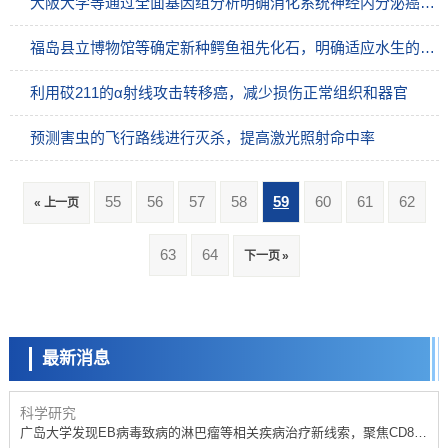
大阪大学等通过全面基因组分析明确消化系统神经内分泌癌的发生机理
福岛县立博物馆等确定新种鳄鱼祖先化石，明确适应水生的进化开端
利用砹211的α射线攻击转移癌，减少损伤正常组织和器官
预测害虫的飞行路线进行灭杀，提高激光照射命中率
55
56
57
58
59
60
61
62
« 上一页
科学研究
63
64
下一页 »
开发出300亿年仅误差1秒的光晶格钟，构建网络将其打造为下一代社会
基础设施
科学研究
产总研无需石油利用松脂制备石墨前驱体，可作为电池电极材料
最新消息
政策
日本内阁会议通过《2026年综合创新战略》，将统筹推进科学研究与成
果转化
科学研究
广岛大学发现EB病毒致病的淋巴瘤等相关疾病治疗新线索，聚焦CD80