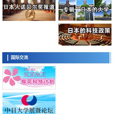
科学研究
东京大学通过叶绿体基因组编辑技术强化碳固定酶，成功提高光合作用
能力与生产力
科学研究
藤田医科大学等成功鉴定出非结核分枝杆菌生存的必需基因，首次揭示
该基因的必要性因菌株而异
经济・社会
【AI法下篇】如何应对AI的不可控性——中央大学平野晋教授专访
科学研究
日本学术会议：为保持土壤健康应采取哪些措施？探讨土壤保护与强化
日本科学未来馆 科学交
的具体对策
流员
科学研究
国际交流
大阪大学开发基于水氢键网络的温度预测新方法，AI从分子排列信息中
高精度解读
经济・社会
【AI法上篇】如何对“将人生交给AI”保持危机感——中央大学平野晋教
授专访
科学研究
庆应义塾大学阐明脑内“游击手”小胶质细胞包裹保护受损神经细胞的机
小岩井忠道
泷川 进
戴维
制，有望用于开发阿尔茨海默病等疾病疗法
科学研究
日本东北大学与横滨橡胶全球首次从纳米尺度揭示橡胶—黄铜粘接界面
劣化抑制机制，为提升轮胎安全性与耐久性的材料设计开辟道路
科学研究