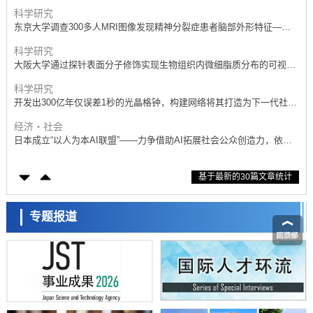
抗体治疗可行性
科学研究
东京大学调查300多人MRI图像发现精神分裂症患者脑部外形特征——
苍白球外节部体积增大
科学研究
大阪大学通过探针表面分子修饰实现生物组织内微细脂质分布的可视
化，研发出面向单细胞质谱成像的新技术
科学研究
开发出300亿年仅误差1秒的光晶格钟，构建网络将其打造为下一代社会
基础设施
经济・社会
日本成立“以人为本AI联盟”——力争借助AI拓展社会公众创造力，依托
产学合作推进研发
科学研究
基于最新的30篇文章统计
大阪大学开发出膜脂质可视化工具，使脂质探针的高效开发成为可能
科学研究
立教大学在试管内构建长链人工基因组DNA自我复制系统，有望实现携
专题报道
带大量基因的人工细胞
政策
日本科研费增设国际共同研究强化新类别，促进青年研究人员赴海外开
展研究
经济・社会
铁道综研新任理事长芦谷公稔：依托超导和防灾等核心优势服务社会