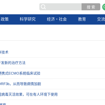
政策
科学研究
经济・社会
教育
交
存技术
开发新的治疗方法
携式ECMO系统临床试验
 ORF3b，从而导致病情加剧
新冠病毒灭活效果，可在有人环境下使用
器官