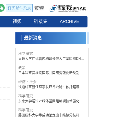
京都大学高效生成光的构成单元“光子”，可应
用于量子计算机
订阅邮件杂志
科学研究
开发出300亿年仅误差1秒的光晶格钟，构建
流
视频
网络将其打造为下一代社会基础设施
链接集
ARCHIVE
经济・社会
日本成立“以人为本AI联盟”——力争借助AI拓
展社会公众创造力，依托产学合作推进研发
最新消息
科学研究
大阪大学开发出膜脂质可视化工具，使脂质
探针的高效开发成为可能
科学研究
立教大学在试管内构建长链人工基因组DNA
自我复制系统，有望实现携带大量基因的人
政策
工细胞
日本科研费增设国际共同研究强化新类别，
促进青年研究人员赴海外开展研究
经济・社会
铁道综研新任理事长芦谷公稔：依托超导和
防灾等核心优势服务社会
科学研究
东京大学通过叶绿体基因组编辑技术强化碳
固定酶，成功提高光合作用能力与生产力
科学研究
藤田医科大学等成功鉴定出非结核分枝杆菌