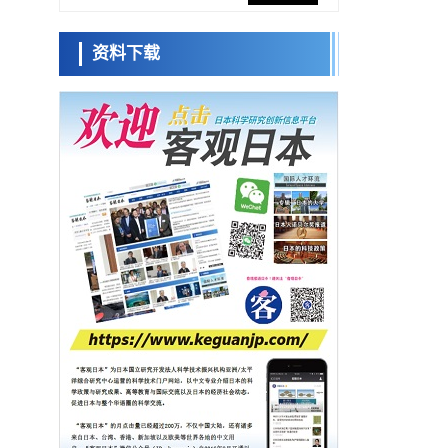
探针的高效开发成为可能
科学研究
资料下载
立教大学在试管内构建长链人工基因组DNA
陈小牧
安宁
自我复制系统，有望实现携带大量基因的人
李鸥
政策
工细胞
日本科研费增设国际共同研究强化新类别，
促进青年研究人员赴海外开展研究
科学研究
京都大学高效生成光的构成单元“光子”，可应
容江
余锦泽
用于量子计算机
马场錬成
科学研究
开发出300亿年仅误差1秒的光晶格钟，构建
网络将其打造为下一代社会基础设施
经济・社会
日本成立“以人为本AI联盟”——力争借助AI拓
展社会公众创造力，依托产学合作推进研发
日本科学未
科学研究
来馆 科学交
大阪大学开发出膜脂质可视化工具，使脂质
流员
探针的高效开发成为可能
科学研究
立教大学在试管内构建长链人工基因组DNA
自我复制系统，有望实现携带大量基因的人
小岩井忠道
泷川 进
戴维
工细胞