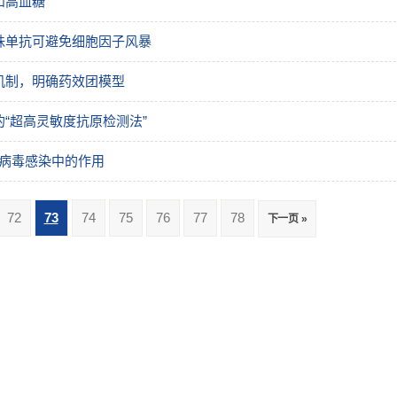
和高血糖
珠单抗可避免细胞因子风暴
机制，明确药效团模型
“超高灵敏度抗原检测法”
状病毒感染中的作用
72
73
74
75
76
77
78
下一页 »