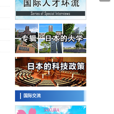
科学研究
九州大学揭示夜间眼压升高机制：两种激素
波动叠加所致
科学研究
东京都产技研采用新手法开发出可稳定工作
至300℃的介电材料，已验证电容器可在汽车
经济・社会
发动机等高温环境下工作
日本生成式AI使用者占比一年内翻倍，但与
中美德仍有较大差距
政策
日本修订首都直下型地震紧急对策：目标为
死亡人数至少减半，重点强化火灾防控
科学研究
福井大学发现细胞记忆过往并抑制反应的机
制，阐明即便DNA相同反应迥异之谜
科学研究
神户大学确认口服癌症疫苗B440单药给药的
安全性，在转移性尿路上皮癌患者中开展临
政策
床试验
日本发布《令和8年版科学技术与创新白皮
书》，解读第七期基本计划首年度政策方向
国际交流
科学研究
东京大学发现可诱导细胞死亡的新型信使物
质
科学研究