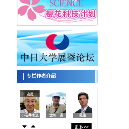
东京都健康长寿医疗中心跨器官揭示衰老过
程中的糖链变化
科学研究
产总研无需石油利用松脂制备石墨前驱体，
可作为电池电极材料
科学研究
东京大学和海上保安厅等发现南海海槽沿线
板块边界锁定状态存在区域差异
政策
日本第2次医疗研究开发调整费，根据一线实
际情况和需求分配99.3亿日元
科学研究
千叶大学鉴定出导致难治性疾病“肺高血压症”
恶化的蛋白质“MYL9/12”，会引发血管结构恶
专栏作者介绍
科学研究
化
京都大学高效生成光的构成单元“光子”，可应
日本科学未
用于量子计算机
来馆 科学交
科学研究
流员
开发出300亿年仅误差1秒的光晶格钟，构建
网络将其打造为下一代社会基础设施
经济・社会
日本成立“以人为本AI联盟”——力争借助AI拓
小岩井忠道
泷川 进
戴维
展社会公众创造力，依托产学合作推进研发
科学研究
更多>>
大阪大学开发出膜脂质可视化工具，使脂质