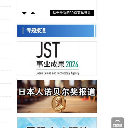
生存的必需基因，首次揭示该基因的必要性
经济・社会
因菌株而异
基于最新的30篇文章统计
【AI法下篇】如何应对AI的不可控性——中
央大学平野晋教授专访
科学研究
日本学术会议：为保持土壤健康应采取哪些
专题报道
措施？探讨土壤保护与强化的具体对策
科学研究
大阪大学开发基于水氢键网络的温度预测新
方法，AI从分子排列信息中高精度解读
经济・社会
【AI法上篇】如何对“将人生交给AI”保持危机
感——中央大学平野晋教授专访
科学研究
庆应义塾大学阐明脑内“游击手”小胶质细胞包
裹保护受损神经细胞的机制，有望用于开发
科学研究
阿尔茨海默病等疾病疗法
日本东北大学与横滨橡胶全球首次从纳米尺
度揭示橡胶—黄铜粘接界面劣化抑制机制，
科学研究
为提升轮胎安全性与耐久性的材料设计开辟
道路
近畿大学等发现植物染料“日本茜”的红色成分
可抑制老化与炎症，有望成为新型功能性材
科学研究
料
群马大学开发针对难治性癫痫的新型基因疗
法，利用超小型GAD67启动子抑制发作