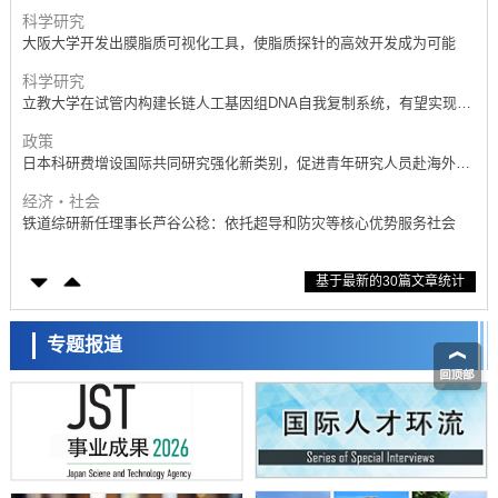
产学合作推进研发
科学研究
大阪大学开发出膜脂质可视化工具，使脂质探针的高效开发成为可能
科学研究
立教大学在试管内构建长链人工基因组DNA自我复制系统，有望实现携
带大量基因的人工细胞
政策
日本科研费增设国际共同研究强化新类别，促进青年研究人员赴海外开
展研究
经济・社会
铁道综研新任理事长芦谷公稔：依托超导和防灾等核心优势服务社会
科学研究
基于最新的30篇文章统计
东京大学通过叶绿体基因组编辑技术强化碳固定酶，成功提高光合作用
能力与生产力
科学研究
藤田医科大学等成功鉴定出非结核分枝杆菌生存的必需基因，首次揭示
专题报道
该基因的必要性因菌株而异
经济・社会
【AI法下篇】如何应对AI的不可控性——中央大学平野晋教授专访
科学研究
日本学术会议：为保持土壤健康应采取哪些措施？探讨土壤保护与强化
的具体对策