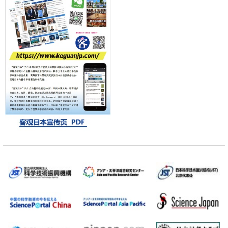
差异
政策
日本第2次医疗研究开发调整费，根据一线实际情况和需求分配99.3亿
日元
科学研究
千叶大学鉴定出导致难治性疾病“肺高血压症”恶化的蛋白质“MYL9/12”，
会引发血管结构恶化
小岩井忠道
泷川 进
戴维
科学研究
京都大学高效生成光的构成单元“光子”，可应用于量子计算机
科学研究
开发出300亿年仅误差1秒的光晶格钟，构建网络将其打造为下一代社会
基础设施
经济・社会
日本成立“以人为本AI联盟”——力争借助AI拓展社会公众创造力，依托
产学合作推进研发
科学研究
大阪大学开发出膜脂质可视化工具，使脂质探针的高效开发成为可能
科学研究
立教大学在试管内构建长链人工基因组DNA自我复制系统，有望实现携
带大量基因的人工细胞
政策
日本科研费增设国际共同研究强化新类别，促进青年研究人员赴海外开
展研究