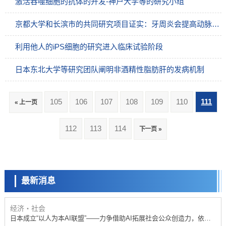
激活吞噬细胞的抗体的开发-神户大学等的研究小组
京都大学和长滨市的共同研究项目证实：牙周炎会提高动脉硬化的风险
利用他人的iPS细胞的研究进入临床试验阶段
日本东北大学等研究团队阐明非酒精性脂肪肝的发病机制
105
106
107
108
109
110
111
« 上一页
政策
112
113
114
下一页 »
日本科研费增设国际共同研究强化新类别，促进青年研究人员赴海外开
展研究
科学研究
京都大学高效生成光的构成单元“光子”，可应用于量子计算机
最新消息
科学研究
开发出300亿年仅误差1秒的光晶格钟，构建网络将其打造为下一代社会
基础设施
经济・社会
日本成立“以人为本AI联盟”——力争借助AI拓展社会公众创造力，依托