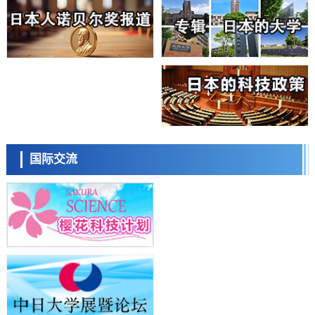
科学研究
大阪大学开发基于水氢键网络的温度预测新方法，AI从分子排列信息中
高精度解读
经济・社会
【AI法上篇】如何对“将人生交给AI”保持危机感——中央大学平野晋教
授专访
科学研究
庆应义塾大学阐明脑内“游击手”小胶质细胞包裹保护受损神经细胞的机
制，有望用于开发阿尔茨海默病等疾病疗法
科学研究
日本东北大学与横滨橡胶全球首次从纳米尺度揭示橡胶—黄铜粘接界面
日本科学未来馆 科学交
劣化抑制机制，为提升轮胎安全性与耐久性的材料设计开辟道路
流员
科学研究
国际交流
近畿大学等发现植物染料“日本茜”的红色成分可抑制老化与炎症，有望
成为新型功能性材料
科学研究
群马大学开发针对难治性癫痫的新型基因疗法，利用超小型GAD67启动
子抑制发作
科学研究
九州大学揭示夜间眼压升高机制：两种激素波动叠加所致
小岩井忠道
泷川 进
戴维
科学研究
东京都产技研采用新手法开发出可稳定工作至300℃的介电材料，已验
证电容器可在汽车发动机等高温环境下工作
经济・社会