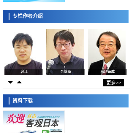
日本生成式AI使用者占比一年内翻倍，但与中美德仍有较大差距
政策
专栏作者介绍
日本修订首都直下型地震紧急对策：目标为死亡人数至少减半，重点强
陈小牧
李鸥
安宁
化火灾防控
科学研究
福井大学发现细胞记忆过往并抑制反应的机制，阐明即便DNA相同反应
迥异之谜
科学研究
神户大学确认口服癌症疫苗B440单药给药的安全性，在转移性尿路上皮
癌患者中开展临床试验
政策
日本发布《令和8年版科学技术与创新白皮书》，解读第七期基本计划
首年度政策方向
容江
余锦泽
马场錬成
科学研究
东京大学发现可诱导细胞死亡的新型信使物质
更多>>
科学研究
东京都健康长寿医疗中心跨器官揭示衰老过程中的糖链变化
资料下载
科学研究
产总研无需石油利用松脂制备石墨前驱体，可作为电池电极材料
日本科学未来馆 科学交
科学研究
流员
东京大学和海上保安厅等发现南海海槽沿线板块边界锁定状态存在区域