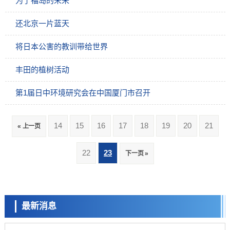
为了福岛的未来
还北京一片蓝天
将日本公害的教训带给世界
丰田的植树活动
第1届日中环境研究会在中国厦门市召开
14
15
16
17
18
19
20
21
« 上一页
政策
22
23
下一页 »
日本科研费增设国际共同研究强化新类别，促进青年研究人员赴海外开
展研究
科学研究
京都大学高效生成光的构成单元“光子”，可应用于量子计算机
最新消息
科学研究
开发出300亿年仅误差1秒的光晶格钟，构建网络将其打造为下一代社会
基础设施