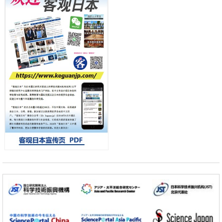
日本科学未来馆 科学交
科学研究
流员
东京大学和海上保安厅等发现南海海槽沿线板块边界锁定状态存在区域
差异
政策
日本第2次医疗研究开发调整费，根据一线实际情况和需求分配99.3亿
日元
科学研究
千叶大学鉴定出导致难治性疾病“肺高血压症”恶化的蛋白质“MYL9/12”，
会引发血管结构恶化
小岩井忠道
泷川 进
戴维
科学研究
京都大学高效生成光的构成单元“光子”，可应用于量子计算机
科学研究
开发出300亿年仅误差1秒的光晶格钟，构建网络将其打造为下一代社会
基础设施
经济・社会
日本成立“以人为本AI联盟”——力争借助AI拓展社会公众创造力，依托
产学合作推进研发
科学研究
大阪大学开发出膜脂质可视化工具，使脂质探针的高效开发成为可能
科学研究
立教大学在试管内构建长链人工基因组DNA自我复制系统，有望实现携
带大量基因的人工细胞
政策