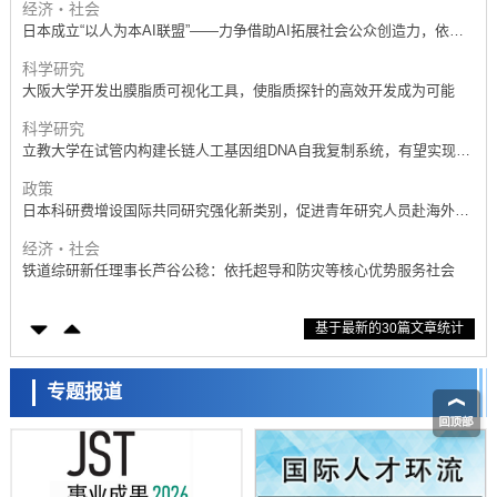
经济・社会
日本成立“以人为本AI联盟”——力争借助AI拓展社会公众创造力，依托
产学合作推进研发
科学研究
大阪大学开发出膜脂质可视化工具，使脂质探针的高效开发成为可能
科学研究
立教大学在试管内构建长链人工基因组DNA自我复制系统，有望实现携
带大量基因的人工细胞
政策
日本科研费增设国际共同研究强化新类别，促进青年研究人员赴海外开
展研究
经济・社会
铁道综研新任理事长芦谷公稔：依托超导和防灾等核心优势服务社会
科学研究
基于最新的30篇文章统计
东京大学通过叶绿体基因组编辑技术强化碳固定酶，成功提高光合作用
能力与生产力
科学研究
藤田医科大学等成功鉴定出非结核分枝杆菌生存的必需基因，首次揭示
专题报道
该基因的必要性因菌株而异
经济・社会
【AI法下篇】如何应对AI的不可控性——中央大学平野晋教授专访
科学研究