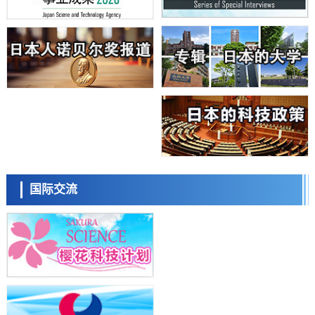
日本学术会议：为保持土壤健康应采取哪些措施？探讨土壤保护与强化
的具体对策
科学研究
大阪大学开发基于水氢键网络的温度预测新方法，AI从分子排列信息中
高精度解读
经济・社会
【AI法上篇】如何对“将人生交给AI”保持危机感——中央大学平野晋教
授专访
科学研究
庆应义塾大学阐明脑内“游击手”小胶质细胞包裹保护受损神经细胞的机
制，有望用于开发阿尔茨海默病等疾病疗法
科学研究
日本东北大学与横滨橡胶全球首次从纳米尺度揭示橡胶—黄铜粘接界面
日本科学未来馆 科学交
劣化抑制机制，为提升轮胎安全性与耐久性的材料设计开辟道路
流员
科学研究
国际交流
近畿大学等发现植物染料“日本茜”的红色成分可抑制老化与炎症，有望
成为新型功能性材料
科学研究
群马大学开发针对难治性癫痫的新型基因疗法，利用超小型GAD67启动
子抑制发作
科学研究
九州大学揭示夜间眼压升高机制：两种激素波动叠加所致
小岩井忠道
泷川 进
戴维
科学研究
东京都产技研采用新手法开发出可稳定工作至300℃的介电材料，已验