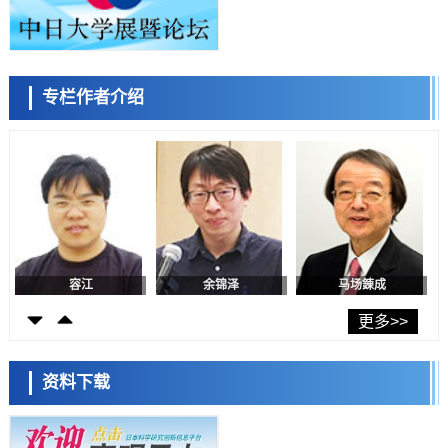
证电容器可在汽车发动机等高温环境下工作
经济・社会
日本生成式AI使用者占比一年内翻倍，但与中美德仍有较大差距
政策
专栏作者介绍
日本修订首都直下型地震紧急对策：目标为死亡人数至少减半，重点强
陈小牧
李鸥
安宁
化火灾防控
科学研究
福井大学发现细胞记忆过往并抑制反应的机制，阐明即便DNA相同反应
迥异之谜
科学研究
神户大学确认口服癌症疫苗B440单药给药的安全性，在转移性尿路上皮
癌患者中开展临床试验
政策
日本发布《令和8年版科学技术与创新白皮书》，解读第七期基本计划
首年度政策方向
容江
余锦泽
马场錬成
科学研究
东京大学发现可诱导细胞死亡的新型信使物质
更多>>
科学研究
东京都健康长寿医疗中心跨器官揭示衰老过程中的糖链变化
资料下载
科学研究
产总研无需石油利用松脂制备石墨前驱体，可作为电池电极材料