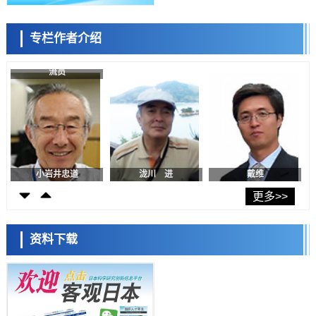
千叶大学鉴定出导致难治性疾病“肺高血压症”恶化的蛋白质“MYL9/12”，
会引发血管结构恶化
科学研究
专栏作者介绍
京都大学高效生成光的构成单元“光子”，可应用于量子计算机
日本科学未来馆 科学交
科学研究
流员
用数理模型诠释慢性荨麻疹的发病机理，借助数学的力量实现个体化最
佳治疗
科学研究
【JST事业成果】发现室温下工作的交替磁体
科学研究
夜景也能清晰呈现在纸上——日本“铁路摄影迷”教授研发新技术
小岩井忠道
泷川 进
戴维
科学研究
【JST事业成果】开发低成本与低功耗的新型AI处理器
更多>>
科学研究
东海大与东北大阐明炎症迁延的生理机制， PAI-1抑制有望应用于炎症
资料下载
性疾病及组织再生治疗
科学研究
理研发现产生调节性T细胞的细胞操作方法，或可抑制对外来抗原的过
度免疫应答
陈小牧
李鸥
安宁
政策
日本企业的研发投资应转向新技术领域——大和综研呼吁摆脱“中等技术