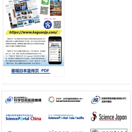
国家陷阱”
科学研究
【JST事业成果】开发将激光加工速度提高100万倍的新技术
经济・社会
【AI法下篇】如何应对AI的不可控性——中央大学平野晋教授专访
容江
余锦泽
马场錬成
科学研究
日本学术会议：为保持土壤健康应采取哪些措施？探讨土壤保护与强化
的具体对策
科学研究
大阪大学开发基于水氢键网络的温度预测新方法，AI从分子排列信息中
高精度解读
经济・社会
【AI法上篇】如何对“将人生交给AI”保持危机感——中央大学平野晋教
授专访
日本科学未来馆 科学交
科学研究
流员
庆应义塾大学阐明脑内“游击手”小胶质细胞包裹保护受损神经细胞的机
制，有望用于开发阿尔茨海默病等疾病疗法
科学研究
【JST事业成果】开发将激光加工速度提高100万倍的新技术
经济・社会
【AI法下篇】如何应对AI的不可控性——中央大学平野晋教授专访