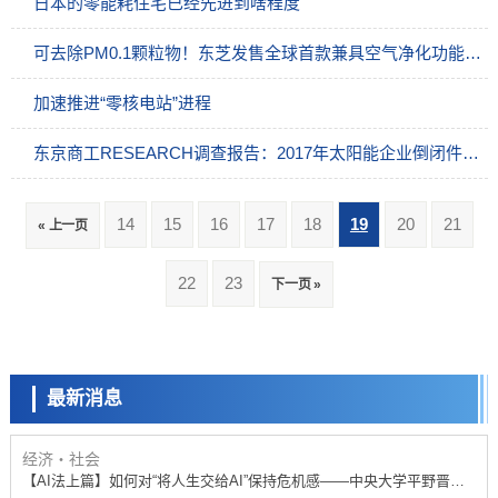
日本的零能耗住宅已经先进到啥程度
可去除PM0.1颗粒物！东芝发售全球首款兼具空气净化功能的空调产品
加速推进“零核电站”进程
东京商工RESEARCH调查报告：2017年太阳能企业倒闭件数创历史新高
科学研究
庆应义塾大学阐明脑内“游击手”小胶质细胞包裹保护受损神经细胞的机
制，有望用于开发阿尔茨海默病等疾病疗法
科学研究
14
15
16
17
18
19
20
21
« 上一页
【JST事业成果】开发将激光加工速度提高100万倍的新技术
经济・社会
22
23
下一页 »
【AI法下篇】如何应对AI的不可控性——中央大学平野晋教授专访
科学研究
日本学术会议：为保持土壤健康应采取哪些措施？探讨土壤保护与强化
的具体对策
最新消息
科学研究
大阪大学开发基于水氢键网络的温度预测新方法，AI从分子排列信息中
高精度解读
经济・社会
【AI法上篇】如何对“将人生交给AI”保持危机感——中央大学平野晋教