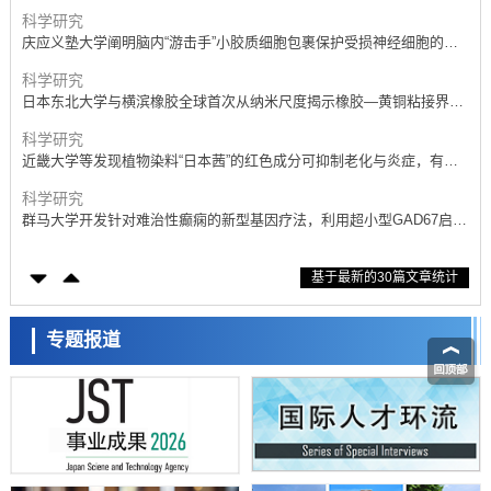
授专访
科学研究
庆应义塾大学阐明脑内“游击手”小胶质细胞包裹保护受损神经细胞的机
制，有望用于开发阿尔茨海默病等疾病疗法
科学研究
日本东北大学与横滨橡胶全球首次从纳米尺度揭示橡胶—黄铜粘接界面
劣化抑制机制，为提升轮胎安全性与耐久性的材料设计开辟道路
科学研究
近畿大学等发现植物染料“日本茜”的红色成分可抑制老化与炎症，有望
成为新型功能性材料
科学研究
群马大学开发针对难治性癫痫的新型基因疗法，利用超小型GAD67启动
子抑制发作
科学研究
基于最新的30篇文章统计
九州大学揭示夜间眼压升高机制：两种激素波动叠加所致
科学研究
东京都产技研采用新手法开发出可稳定工作至300℃的介电材料，已验
专题报道
证电容器可在汽车发动机等高温环境下工作
经济・社会
日本生成式AI使用者占比一年内翻倍，但与中美德仍有较大差距
政策
日本修订首都直下型地震紧急对策：目标为死亡人数至少减半，重点强
化火灾防控