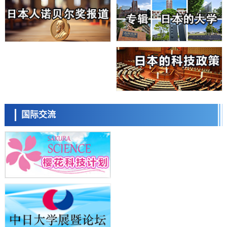
科学研究
福井大学发现细胞记忆过往并抑制反应的机制，阐明即便DNA相同反应
迥异之谜
科学研究
神户大学确认口服癌症疫苗B440单药给药的安全性，在转移性尿路上皮
癌患者中开展临床试验
政策
日本发布《令和8年版科学技术与创新白皮书》，解读第七期基本计划
首年度政策方向
科学研究
东京大学发现可诱导细胞死亡的新型信使物质
科学研究
国际交流
东京都健康长寿医疗中心跨器官揭示衰老过程中的糖链变化
科学研究
产总研无需石油利用松脂制备石墨前驱体，可作为电池电极材料
科学研究
东京大学和海上保安厅等发现南海海槽沿线板块边界锁定状态存在区域
差异
政策
日本第2次医疗研究开发调整费，根据一线实际情况和需求分配99.3亿
日元
科学研究