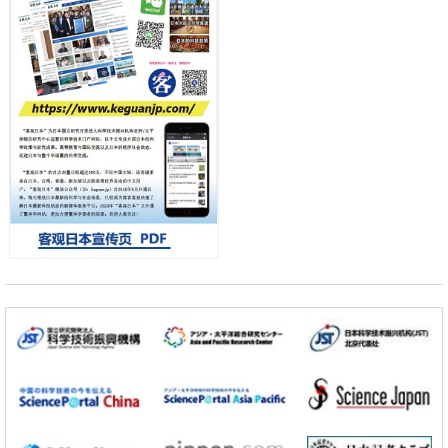
佳治疗
科学研究
【JST事业成果】发现室温下工作的交替磁体
科学研究
夜景也能清晰呈现在纸上——日本“铁路摄影迷”教授研发新技术
小岩井忠道
泷川 进
戴维
科学研究
【JST事业成果】开发低成本与低功耗的新型AI处理器
政策
日本科研费增设国际共同研究强化新类别，促进青年研究人员赴海外开
展研究
经济・社会
铁道综研新任理事长芦谷公稔：依托超导和防灾等核心优势服务社会
科学研究
东京大学通过叶绿体基因组编辑技术强化碳固定酶，成功提高光合作用
能力与生产力
科学研究
藤田医科大学等成功鉴定出非结核分枝杆菌生存的必需基因，首次揭示
该基因的必要性因菌株而异
经济・社会
【AI法下篇】如何应对AI的不可控性——中央大学平野晋教授专访