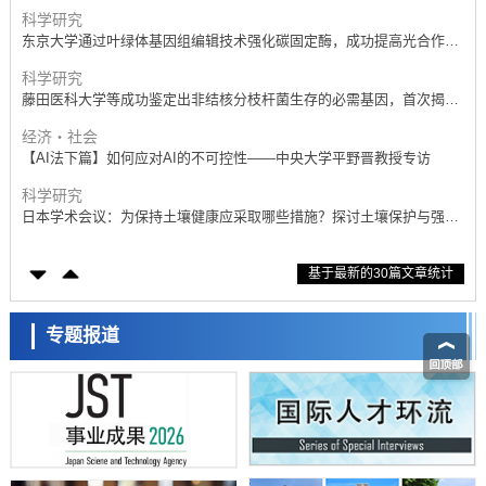
科学研究
东京大学通过叶绿体基因组编辑技术强化碳固定酶，成功提高光合作用
能力与生产力
科学研究
藤田医科大学等成功鉴定出非结核分枝杆菌生存的必需基因，首次揭示
该基因的必要性因菌株而异
经济・社会
【AI法下篇】如何应对AI的不可控性——中央大学平野晋教授专访
科学研究
日本学术会议：为保持土壤健康应采取哪些措施？探讨土壤保护与强化
的具体对策
科学研究
基于最新的30篇文章统计
大阪大学开发基于水氢键网络的温度预测新方法，AI从分子排列信息中
高精度解读
经济・社会
【AI法上篇】如何对“将人生交给AI”保持危机感——中央大学平野晋教
专题报道
授专访
科学研究
庆应义塾大学阐明脑内“游击手”小胶质细胞包裹保护受损神经细胞的机
制，有望用于开发阿尔茨海默病等疾病疗法
科学研究
日本东北大学与横滨橡胶全球首次从纳米尺度揭示橡胶—黄铜粘接界面
劣化抑制机制，为提升轮胎安全性与耐久性的材料设计开辟道路