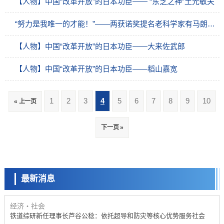
【人物】中国“改革开放”的日本功臣―― “东芝之神”土光敏夫
“努力是我唯一的才能！”——两获诺奖提名老科学家有马朗人带南开学子遨游物理长河探索物质的起源
【人物】中国“改革开放”的日本功臣——大来佐武郎
【人物】中国“改革开放”的日本功臣——稻山嘉宽
1
2
3
4
5
6
7
8
9
10
« 上一页
经济・社会
下一页 »
【AI法下篇】如何应对AI的不可控性——中央大学平野晋教授专访
科学研究
【JST事业成果】开发低成本与低功耗的新型AI处理器
最新消息
政策
日本科研费增设国际共同研究强化新类别，促进青年研究人员赴海外开
展研究
经济・社会
铁道综研新任理事长芦谷公稔：依托超导和防灾等核心优势服务社会