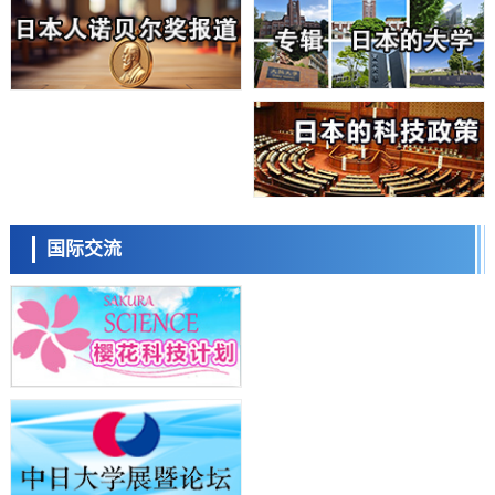
科学研究
近畿大学等发现植物染料“日本茜”的红色成分可抑制老化与炎症，有望
成为新型功能性材料
科学研究
群马大学开发针对难治性癫痫的新型基因疗法，利用超小型GAD67启动
子抑制发作
科学研究
九州大学揭示夜间眼压升高机制：两种激素波动叠加所致
科学研究
东京都产技研采用新手法开发出可稳定工作至300℃的介电材料，已验
日本科学未来馆 科学交
证电容器可在汽车发动机等高温环境下工作
流员
经济・社会
国际交流
日本生成式AI使用者占比一年内翻倍，但与中美德仍有较大差距
政策
日本修订首都直下型地震紧急对策：目标为死亡人数至少减半，重点强
化火灾防控
科学研究
福井大学发现细胞记忆过往并抑制反应的机制，阐明即便DNA相同反应
小岩井忠道
泷川 进
戴维
迥异之谜
科学研究
神户大学确认口服癌症疫苗B440单药给药的安全性，在转移性尿路上皮
癌患者中开展临床试验
政策