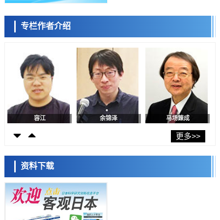
日本发布《令和8年版科学技术与创新白皮书》，解读第七期基本计划
首年度政策方向
科学研究
专栏作者介绍
东京大学发现可诱导细胞死亡的新型信使物质
陈小牧
李鸥
安宁
科学研究
东京都健康长寿医疗中心跨器官揭示衰老过程中的糖链变化
科学研究
产总研无需石油利用松脂制备石墨前驱体，可作为电池电极材料
科学研究
东京大学和海上保安厅等发现南海海槽沿线板块边界锁定状态存在区域
差异
容江
余锦泽
马场錬成
政策
日本第2次医疗研究开发调整费，根据一线实际情况和需求分配99.3亿
更多>>
日元
科学研究
千叶大学鉴定出导致难治性疾病“肺高血压症”恶化的蛋白质“MYL9/12”，
资料下载
会引发血管结构恶化
科学研究
京都大学高效生成光的构成单元“光子”，可应用于量子计算机
日本科学未来馆 科学交
科学研究
流员
用数理模型诠释慢性荨麻疹的发病机理，借助数学的力量实现个体化最