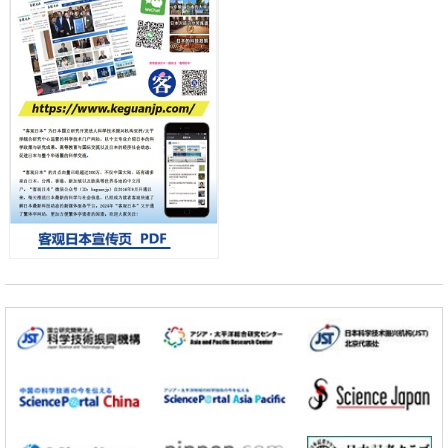
差异
政策
日本第2次医疗研究开发调整费，根据一线实际情况和需求分配99.3亿
日元
科学研究
千叶大学鉴定出导致难治性疾病“肺高血压症”恶化的蛋白质“MYL9/12”，
会引发血管结构恶化
小岩井忠道
泷川 进
戴维
科学研究
京都大学高效生成光的构成单元“光子”，可应用于量子计算机
科学研究
开发出300亿年仅误差1秒的光晶格钟，构建网络将其打造为下一代社会
基础设施
经济・社会
日本成立“以人为本AI联盟”——力争借助AI拓展社会公众创造力，依托
产学合作推进研发
科学研究
大阪大学开发出膜脂质可视化工具，使脂质探针的高效开发成为可能
科学研究
立教大学在试管内构建长链人工基因组DNA自我复制系统，有望实现携
带大量基因的人工细胞
政策
日本科研费增设国际共同研究强化新类别，促进青年研究人员赴海外开
展研究