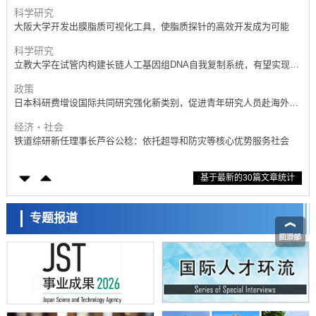
产学合作推进研发
科学研究
大阪大学开发出膜脂质可视化工具，使脂质探针的高效开发成为可能
科学研究
立教大学在试管内构建长链人工基因组DNA自我复制系统，有望实现携
带大量基因的人工细胞
政策
日本科研费增设国际共同研究强化新类别，促进青年研究人员赴海外开
展研究
经济・社会
铁道综研新任理事长芦谷公稔：依托超导和防灾等核心优势服务社会
科学研究
基于最新的30篇文章统计
东京大学通过叶绿体基因组编辑技术强化碳固定酶，成功提高光合作用
能力与生产力
科学研究
藤田医科大学等成功鉴定出非结核分枝杆菌生存的必需基因，首次揭示
专题报道
该基因的必要性因菌株而异
经济・社会
【AI法下篇】如何应对AI的不可控性——中央大学平野晋教授专访
科学研究
日本学术会议：为保持土壤健康应采取哪些措施？探讨土壤保护与强化
的具体对策