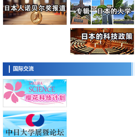
科学研究
大阪大学开发基于水氢键网络的温度预测新方法，AI从分子排列信息中
高精度解读
经济・社会
【AI法上篇】如何对“将人生交给AI”保持危机感——中央大学平野晋教
授专访
科学研究
庆应义塾大学阐明脑内“游击手”小胶质细胞包裹保护受损神经细胞的机
制，有望用于开发阿尔茨海默病等疾病疗法
科学研究
日本东北大学与横滨橡胶全球首次从纳米尺度揭示橡胶—黄铜粘接界面
日本科学未来馆 科学交
劣化抑制机制，为提升轮胎安全性与耐久性的材料设计开辟道路
流员
科学研究
国际交流
近畿大学等发现植物染料“日本茜”的红色成分可抑制老化与炎症，有望
成为新型功能性材料
科学研究
群马大学开发针对难治性癫痫的新型基因疗法，利用超小型GAD67启动
子抑制发作
科学研究
九州大学揭示夜间眼压升高机制：两种激素波动叠加所致
小岩井忠道
泷川 进
戴维
科学研究
东京都产技研采用新手法开发出可稳定工作至300℃的介电材料，已验
证电容器可在汽车发动机等高温环境下工作
经济・社会