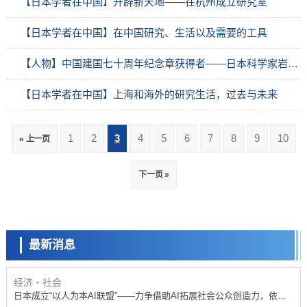
【日本学者在中国】开辟新天地——在杭州成立研究室
【日本学者在中国】在中国研究、生活以及需要的工具
【人物】中国建国七十周年纪念章获得者——日本科学家岩本爱吉
【日本学者在中国】上海和海外的研究生活，过去与未来
1
2
3
4
5
6
7
8
9
10
« 上一页
政策
下一页 »
日本科研费增设国际共同研究强化新类别，促进青年研究人员赴海外开
展研究
科学研究
京都大学高效生成光的构成单元“光子”，可应用于量子计算机
最新消息
科学研究
开发出300亿年仅误差1秒的光晶格钟，构建网络将其打造为下一代社会
基础设施
经济・社会
日本成立“以人为本AI联盟”——力争借助AI拓展社会公众创造力，依托