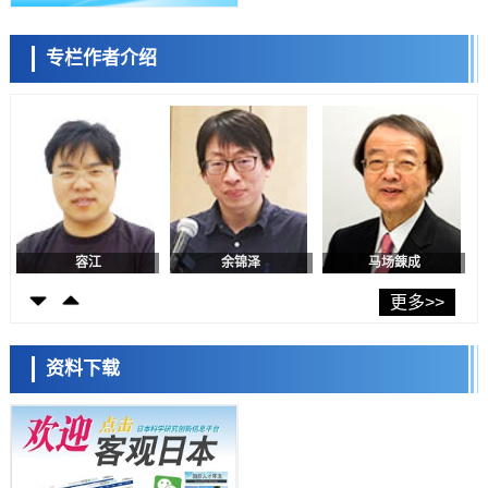
日本生成式AI使用者占比一年内翻倍，但与中美德仍有较大差距
政策
专栏作者介绍
日本修订首都直下型地震紧急对策：目标为死亡人数至少减半，重点强
陈小牧
李鸥
安宁
化火灾防控
科学研究
福井大学发现细胞记忆过往并抑制反应的机制，阐明即便DNA相同反应
迥异之谜
科学研究
神户大学确认口服癌症疫苗B440单药给药的安全性，在转移性尿路上皮
癌患者中开展临床试验
政策
日本发布《令和8年版科学技术与创新白皮书》，解读第七期基本计划
首年度政策方向
容江
余锦泽
马场錬成
科学研究
东京大学发现可诱导细胞死亡的新型信使物质
更多>>
科学研究
东京都健康长寿医疗中心跨器官揭示衰老过程中的糖链变化
资料下载
科学研究
产总研无需石油利用松脂制备石墨前驱体，可作为电池电极材料
日本科学未来馆 科学交
科学研究
流员
东京大学和海上保安厅等发现南海海槽沿线板块边界锁定状态存在区域