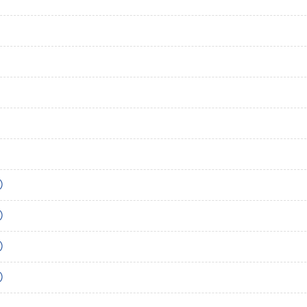
）
）
）
）