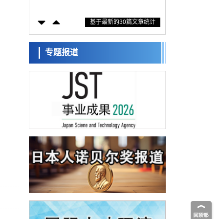
防灾等核心优势服务社会
科学研究
基于最新的30篇文章统计
东京大学通过叶绿体基因组编辑技术强化碳
固定酶，成功提高光合作用能力与生产力
科学研究
藤田医科大学等成功鉴定出非结核分枝杆菌
专题报道
生存的必需基因，首次揭示该基因的必要性
经济・社会
因菌株而异
【AI法下篇】如何应对AI的不可控性——中
央大学平野晋教授专访
科学研究
日本学术会议：为保持土壤健康应采取哪些
措施？探讨土壤保护与强化的具体对策
科学研究
大阪大学开发基于水氢键网络的温度预测新
方法，AI从分子排列信息中高精度解读
经济・社会
【AI法上篇】如何对“将人生交给AI”保持危机
感——中央大学平野晋教授专访
科学研究
庆应义塾大学阐明脑内“游击手”小胶质细胞包
裹保护受损神经细胞的机制，有望用于开发
科学研究
阿尔茨海默病等疾病疗法
日本东北大学与横滨橡胶全球首次从纳米尺
度揭示橡胶—黄铜粘接界面劣化抑制机制，