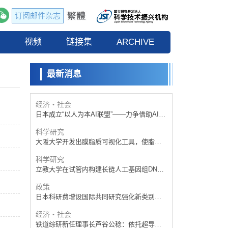
订阅邮件杂志
政策
日本科研费增设国际共同研究强化新类别，
流
视频
促进青年研究人员赴海外开展研究
链接集
ARCHIVE
科学研究
京都大学高效生成光的构成单元“光子”，可应
用于量子计算机
最新消息
科学研究
开发出300亿年仅误差1秒的光晶格钟，构建
网络将其打造为下一代社会基础设施
经济・社会
日本成立“以人为本AI联盟”——力争借助AI拓
展社会公众创造力，依托产学合作推进研发
科学研究
大阪大学开发出膜脂质可视化工具，使脂质
探针的高效开发成为可能
科学研究
立教大学在试管内构建长链人工基因组DNA
自我复制系统，有望实现携带大量基因的人
政策
工细胞
日本科研费增设国际共同研究强化新类别，
促进青年研究人员赴海外开展研究
经济・社会
铁道综研新任理事长芦谷公稔：依托超导和