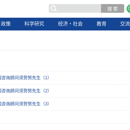
政策
科学研究
经济・社会
教育
交
国咨询顾问须贺努先生（1）
国咨询顾问须贺努先生（2）
国咨询顾问须贺努先生（3）