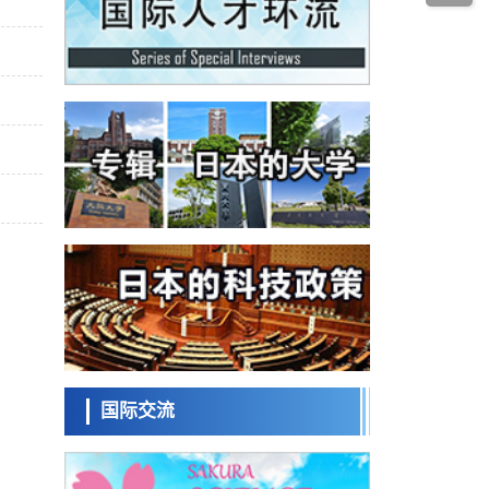
科学研究
为提升轮胎安全性与耐久性的材料设计开辟
道路
近畿大学等发现植物染料“日本茜”的红色成分
可抑制老化与炎症，有望成为新型功能性材
科学研究
料
群马大学开发针对难治性癫痫的新型基因疗
法，利用超小型GAD67启动子抑制发作
科学研究
九州大学揭示夜间眼压升高机制：两种激素
波动叠加所致
科学研究
东京都产技研采用新手法开发出可稳定工作
至300℃的介电材料，已验证电容器可在汽车
经济・社会
发动机等高温环境下工作
日本生成式AI使用者占比一年内翻倍，但与
中美德仍有较大差距
政策
日本修订首都直下型地震紧急对策：目标为
死亡人数至少减半，重点强化火灾防控
科学研究
福井大学发现细胞记忆过往并抑制反应的机
制，阐明即便DNA相同反应迥异之谜
国际交流
科学研究
神户大学确认口服癌症疫苗B440单药给药的
安全性，在转移性尿路上皮癌患者中开展临
政策
床试验