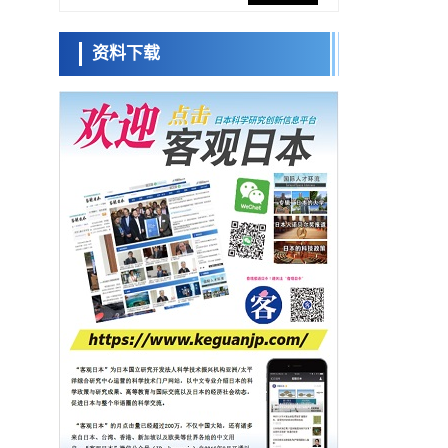
网络将其打造为下一代社会基础设施
经济・社会
资料下载
日本成立“以人为本AI联盟”——力争借助AI拓
日本科学未
展社会公众创造力，依托产学合作推进研发
来馆 科学交
科学研究
流员
大阪大学开发出膜脂质可视化工具，使脂质
探针的高效开发成为可能
科学研究
立教大学在试管内构建长链人工基因组DNA
小岩井忠道
泷川 进
戴维
自我复制系统，有望实现携带大量基因的人
政策
工细胞
日本科研费增设国际共同研究强化新类别，
促进青年研究人员赴海外开展研究
科学研究
京都大学高效生成光的构成单元“光子”，可应
用于量子计算机
科学研究
开发出300亿年仅误差1秒的光晶格钟，构建
网络将其打造为下一代社会基础设施
经济・社会
日本成立“以人为本AI联盟”——力争借助AI拓
展社会公众创造力，依托产学合作推进研发
科学研究
大阪大学开发出膜脂质可视化工具，使脂质