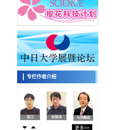
日本发布《令和8年版科学技术与创新白皮
书》，解读第七期基本计划首年度政策方向
科学研究
东京大学发现可诱导细胞死亡的新型信使物
日本科学未
质
来馆 科学交
科学研究
流员
东京都健康长寿医疗中心跨器官揭示衰老过
程中的糖链变化
科学研究
产总研无需石油利用松脂制备石墨前驱体，
小岩井忠道
泷川 进
戴维
可作为电池电极材料
科学研究
东京大学和海上保安厅等发现南海海槽沿线
板块边界锁定状态存在区域差异
专栏作者介绍
政策
日本第2次医疗研究开发调整费，根据一线实
陈小牧
安宁
李鸥
际情况和需求分配99.3亿日元
科学研究
千叶大学鉴定出导致难治性疾病“肺高血压症”
恶化的蛋白质“MYL9/12”，会引发血管结构恶
科学研究
化
京都大学高效生成光的构成单元“光子”，可应
容江
余锦泽
马场錬成
用于量子计算机
科学研究
更多>>
开发出300亿年仅误差1秒的光晶格钟，构建