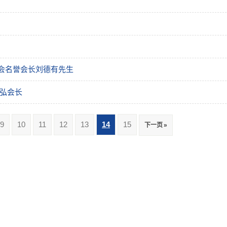
会名誉会长刘德有先生
明弘会长
9
10
11
12
13
14
15
下一页 »