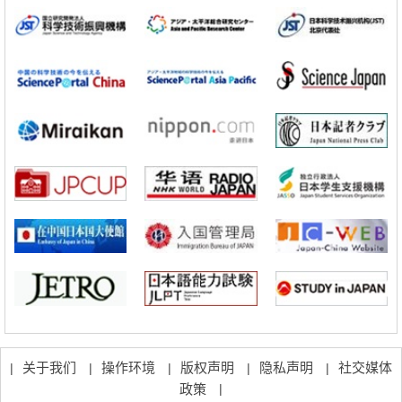
立教大学在试管内构建长链人工基因组DNA自我复制系统，有望实现携
带大量基因的人工细胞
政策
日本科研费增设国际共同研究强化新类别，促进青年研究人员赴海外开
展研究
科学研究
京都大学高效生成光的构成单元“光子”，可应用于量子计算机
科学研究
开发出300亿年仅误差1秒的光晶格钟，构建网络将其打造为下一代社会
基础设施
经济・社会
日本成立“以人为本AI联盟”——力争借助AI拓展社会公众创造力，依托
产学合作推进研发
科学研究
大阪大学开发出膜脂质可视化工具，使脂质探针的高效开发成为可能
科学研究
立教大学在试管内构建长链人工基因组DNA自我复制系统，有望实现携
带大量基因的人工细胞
关于我们
操作环境
版权声明
隐私声明
社交媒体
|
|
|
|
|
政策
|