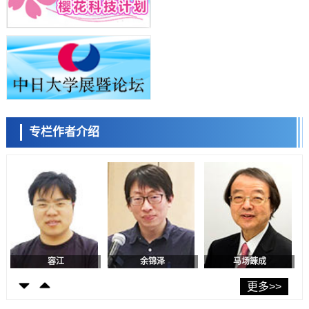
科学研究
东京都产技研采用新手法开发出可稳定工作至300℃的介电材料，已验
陈小牧
李鸥
安宁
证电容器可在汽车发动机等高温环境下工作
经济・社会
日本生成式AI使用者占比一年内翻倍，但与中美德仍有较大差距
政策
日本修订首都直下型地震紧急对策：目标为死亡人数至少减半，重点强
化火灾防控
科学研究
专栏作者介绍
福井大学发现细胞记忆过往并抑制反应的机制，阐明即便DNA相同反应
容江
余锦泽
马场錬成
迥异之谜
科学研究
神户大学确认口服癌症疫苗B440单药给药的安全性，在转移性尿路上皮
癌患者中开展临床试验
政策
日本发布《令和8年版科学技术与创新白皮书》，解读第七期基本计划
首年度政策方向
科学研究
东京大学发现可诱导细胞死亡的新型信使物质
日本科学未来馆 科学交
科学研究
流员
东京都健康长寿医疗中心跨器官揭示衰老过程中的糖链变化
更多>>
科学研究