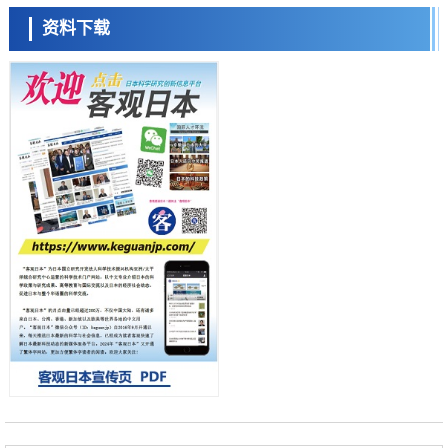
产总研无需石油利用松脂制备石墨前驱体，可作为电池电极材料
资料下载
科学研究
东京大学和海上保安厅等发现南海海槽沿线板块边界锁定状态存在区域
差异
小岩井忠道
泷川 进
戴维
政策
日本第2次医疗研究开发调整费，根据一线实际情况和需求分配99.3亿
日元
科学研究
千叶大学鉴定出导致难治性疾病“肺高血压症”恶化的蛋白质“MYL9/12”，
会引发血管结构恶化
科学研究
京都大学高效生成光的构成单元“光子”，可应用于量子计算机
科学研究
开发出300亿年仅误差1秒的光晶格钟，构建网络将其打造为下一代社会
基础设施
经济・社会
日本成立“以人为本AI联盟”——力争借助AI拓展社会公众创造力，依托
产学合作推进研发
科学研究
大阪大学开发出膜脂质可视化工具，使脂质探针的高效开发成为可能
科学研究