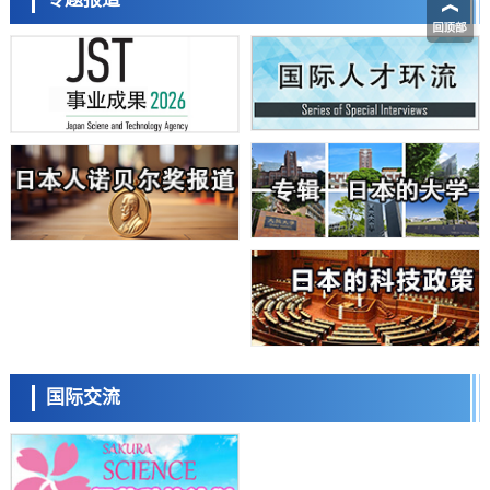
科学研究
日本学术会议：为保持土壤健康应采取哪些措施？探讨土壤保护与强化
的具体对策
科学研究
大阪大学开发基于水氢键网络的温度预测新方法，AI从分子排列信息中
高精度解读
经济・社会
【AI法上篇】如何对“将人生交给AI”保持危机感——中央大学平野晋教
日本科学未来馆 科学交
授专访
流员
科学研究
庆应义塾大学阐明脑内“游击手”小胶质细胞包裹保护受损神经细胞的机
制，有望用于开发阿尔茨海默病等疾病疗法
科学研究
日本东北大学与横滨橡胶全球首次从纳米尺度揭示橡胶—黄铜粘接界面
劣化抑制机制，为提升轮胎安全性与耐久性的材料设计开辟道路
科学研究
近畿大学等发现植物染料“日本茜”的红色成分可抑制老化与炎症，有望
小岩井忠道
泷川 进
戴维
成为新型功能性材料
科学研究
国际交流
群马大学开发针对难治性癫痫的新型基因疗法，利用超小型GAD67启动
子抑制发作
科学研究
九州大学揭示夜间眼压升高机制：两种激素波动叠加所致