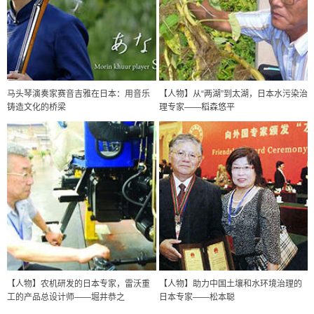
马头琴演奏家赛音吉雅在日本：用音乐
【人物】从“两湖”到太湖，日本水污染治
铸造文化的桥梁
理专家——稻森悠平
政策
日本科研费增设国际共同研究强化新类别，促进青年研究人员赴海外开
展研究
科学研究
【人物】农机研发的日本专家，雷沃重
【人物】助力中国土壤和水环境治理的
京都大学高效生成光的构成单元“光子”，可应用于量子计算机
工的产品总设计师——堀井恭之
日本专家——松本聪
科学研究