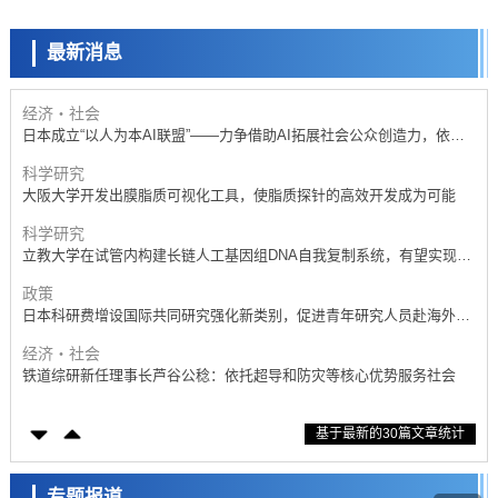
开发出300亿年仅误差1秒的光晶格钟，构建网络将其打造为下一代社会
基础设施
最新消息
经济・社会
日本成立“以人为本AI联盟”——力争借助AI拓展社会公众创造力，依托
产学合作推进研发
科学研究
大阪大学开发出膜脂质可视化工具，使脂质探针的高效开发成为可能
科学研究
立教大学在试管内构建长链人工基因组DNA自我复制系统，有望实现携
带大量基因的人工细胞
政策
日本科研费增设国际共同研究强化新类别，促进青年研究人员赴海外开
展研究
经济・社会
铁道综研新任理事长芦谷公稔：依托超导和防灾等核心优势服务社会
科学研究
东京大学通过叶绿体基因组编辑技术强化碳固定酶，成功提高光合作用
能力与生产力
科学研究
基于最新的30篇文章统计
藤田医科大学等成功鉴定出非结核分枝杆菌生存的必需基因，首次揭示
该基因的必要性因菌株而异
经济・社会
【AI法下篇】如何应对AI的不可控性——中央大学平野晋教授专访
专题报道