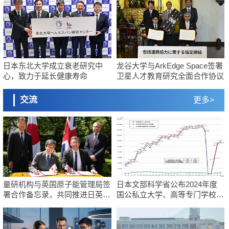
日本东北大学成立衰老研究中
龙谷大学与ArkEdge Space签署
心，致力于延长健康寿命
卫星人才教育研究全面合作协议
交流
更多>
量研机构与英国原子能管理局签
日本文部科学省公布2024年度
署合作备忘录，共同推进日英核
国公私立大学、高等专门学校及
聚变发电研发
独立行政法人国际研究交流调查
结果