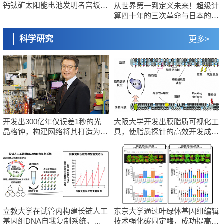
钙钛矿太阳能电池发明者宫坂力
从世界第一到定义未来！超级计
政策
科学研究
等三人
算四十年的三次革命与日本的第
日本修订首都直下型地震紧急对策：目标为死亡人数至少减半，重点强
东京大学和海上保安厅等发现南海海槽沿线板块边界锁定状态存在区域
四次选择
化火灾防控
差异
科学研究
政策
科学研究
更多>
福井大学发现细胞记忆过往并抑制反应的机制，阐明即便DNA相同反应
日本第2次医疗研究开发调整费，根据一线实际情况和需求分配99.3亿日
迥异之谜
元
科学研究
科学研究
神户大学确认口服癌症疫苗B440单药给药的安全性，在转移性尿路上皮
千叶大学鉴定出导致难治性疾病“肺高血压症”恶化的蛋白质“MYL9/12”，
癌患者中开展临床试验
会引发血管结构恶化
政策
科学研究
日本发布《令和8年版科学技术与创新白皮书》，解读第七期基本计划首
京都大学高效生成光的构成单元“光子”，可应用于量子计算机
年度政策方向
科学研究
科学研究
开发出300亿年仅误差1秒的光
大阪大学开发出膜脂质可视化工
东京大学发现可诱导细胞死亡的新型信使物质
开发出300亿年仅误差1秒的光晶格钟，构建网络将其打造为下一代社会
晶格钟，构建网络将其打造为下
具，使脂质探针的高效开发成为
基础设施
一代社会基础设施
可能
科学研究
经济・社会
东京都健康长寿医疗中心跨器官揭示衰老过程中的糖链变化
日本成立“以人为本AI联盟”——力争借助AI拓展社会公众创造力，依托产
学合作推进研发
科学研究
科学研究
产总研无需石油利用松脂制备石墨前驱体，可作为电池电极材料
大阪大学开发出膜脂质可视化工具，使脂质探针的高效开发成为可能
科学研究
科学研究
东京大学和海上保安厅等发现南海海槽沿线板块边界锁定状态存在区域
立教大学在试管内构建长链人工基因组DNA自我复制系统，有望实现携
立教大学在试管内构建长链人工
东京大学通过叶绿体基因组编辑
差异
带大量基因的人工细胞
基因组DNA自我复制系统，有
技术强化碳固定酶，成功提高光
政策