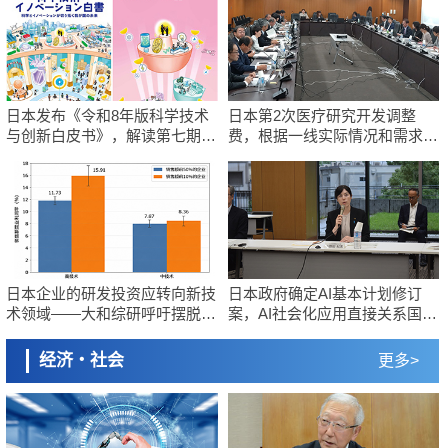
京都大学高效生成光的构成单元“光子”，可应用于量子计算机
开发出300亿年仅误差1秒的光晶格钟，构建网络将其打造为下一代社会
基础设施
科学研究
经济・社会
开发出300亿年仅误差1秒的光晶格钟，构建网络将其打造为下一代社会
日本成立“以人为本AI联盟”——力争借助AI拓展社会公众创造力，依托产
基础设施
学合作推进研发
经济・社会
科学研究
日本成立“以人为本AI联盟”——力争借助AI拓展社会公众创造力，依托产
日本发布《令和8年版科学技术
日本第2次医疗研究开发调整
大阪大学开发出膜脂质可视化工具，使脂质探针的高效开发成为可能
学合作推进研发
与创新白皮书》，解读第七期基
费，根据一线实际情况和需求分
科学研究
本计划首年度政策方向
配99.3亿日元
大阪大学开发出膜脂质可视化工具，使脂质探针的高效开发成为可能
科学研究
立教大学在试管内构建长链人工基因组DNA自我复制系统，有望实现携
带大量基因的人工细胞
日本企业的研发投资应转向新技
日本政府确定AI基本计划修订
术领域——大和综研呼吁摆脱
案，AI社会化应用直接关系国
“中等技术国家陷阱”
力，官民将集中投资
经济・社会
更多>