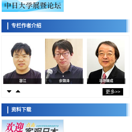
专栏作者介绍
容江
余锦泽
马场錬成
日本科学未来馆 科学交
流员
更多>>
资料下载
小岩井忠道
泷川 进
戴维