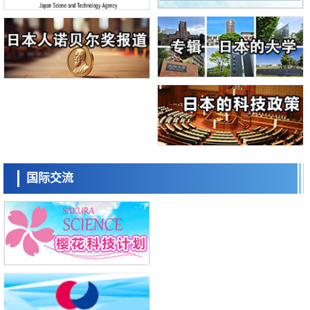
日本科学未来馆 科学交
流员
小岩井忠道
泷川 进
戴维
国际交流
陈小牧
李鸥
安宁