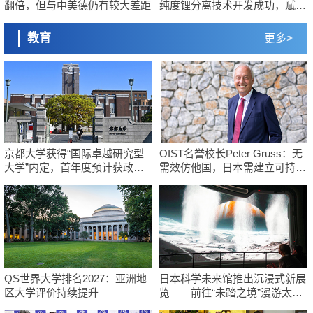
翻倍，但与中美德仍有较大差距
纯度锂分离技术开发成功，赋能
电动汽车与可控聚变能源发电领
域
教育
更多>
京都大学获得“国际卓越研究型
OIST名誉校长Peter Gruss：无
大学”内定，首年度预计获政府
需效仿他国，日本需建立可持续
资助约200亿日元
学习的科学系统
QS世界大学排名2027：亚洲地
日本科学未来馆推出沉浸式新展
区大学评价持续提升
览——前往“未踏之境”漫游太阳
系与云层