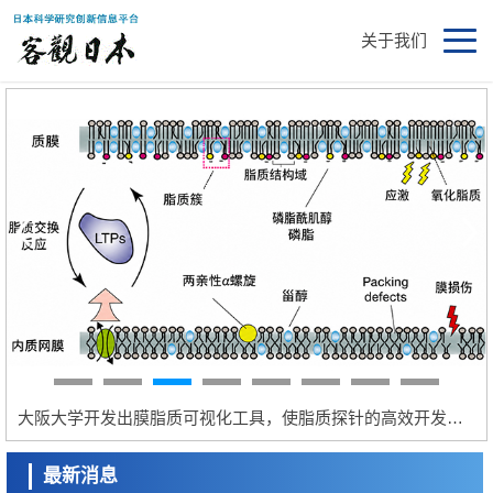
关于我们
next
科学研究
立教大学在试管内构建长链人工基因组DNA自我复制系统，有望实现携
带大量基因的人工细胞
政策
日本科研费增设国际共同研究强化新类别，促进青年研究人员赴海外开
展研究
科学研究
京都大学高效生成光的构成单元“光子”，可应用于量子计算机
立教大学在试管内构建长链人工基因组DNA自我复制系统，有望实现携带大量基因的人工细胞
科学研究
开发出300亿年仅误差1秒的光晶格钟，构建网络将其打造为下一代社会
最新消息