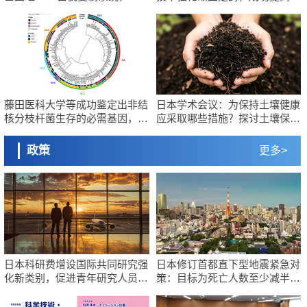
政策
望实现携带大量基因的人工细胞
合作用能力与生产力
日本第2次医疗研究开发调整费，根据一线实际情况和需求分配99.3亿日
日本科研费增设国际共同研究强化新类别，促进青年研究人员赴海外开
元
展研究
科学研究
科学研究
千叶大学鉴定出导致难治性疾病“肺高血压症”恶化的蛋白质“MYL9/12”，
京都大学高效生成光的构成单元“光子”，可应用于量子计算机
会引发血管结构恶化
科学研究
科学研究
京都大学高效生成光的构成单元“光子”，可应用于量子计算机
开发出300亿年仅误差1秒的光晶格钟，构建网络将其打造为下一代社会
藤田医科大学等成功鉴定出非结
日本学术会议：为保持土壤健康
基础设施
科学研究
经济・社会
核分枝杆菌生存的必需基因，首
应采取哪些措施？探讨土壤保护
开发出300亿年仅误差1秒的光晶格钟，构建网络将其打造为下一代社会
日本成立“以人为本AI联盟”——力争借助AI拓展社会公众创造力，依托产
次揭示该基因的必要性因菌株而
与强化的具体对策
基础设施
学合作推进研发
异
经济・社会
政策
更多>
科学研究
日本成立“以人为本AI联盟”——力争借助AI拓展社会公众创造力，依托产
大阪大学开发出膜脂质可视化工具，使脂质探针的高效开发成为可能
学合作推进研发
科学研究
科学研究
大阪大学开发出膜脂质可视化工具，使脂质探针的高效开发成为可能
立教大学在试管内构建长链人工基因组DNA自我复制系统，有望实现携
带大量基因的人工细胞
科学研究
政策
立教大学在试管内构建长链人工基因组DNA自我复制系统，有望实现携
日本科研费增设国际共同研究强化新类别，促进青年研究人员赴海外开
带大量基因的人工细胞
展研究
政策
日本科研费增设国际共同研究强
日本修订首都直下型地震紧急对
科学研究
日本科研费增设国际共同研究强化新类别，促进青年研究人员赴海外开
化新类别，促进青年研究人员赴
策：目标为死亡人数至少减半，
京都大学高效生成光的构成单元“光子”，可应用于量子计算机
展研究
海外开展研究
重点强化火灾防控
科学研究
科学研究