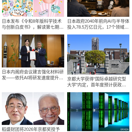
东京都产技研采用新手法开发出可稳定工作至300℃的介电材料，已验证
高精度解读
电容器可在汽车发动机等高温环境下工作
经济・社会
经济・社会
【AI法上篇】如何对“将人生交给AI”保持危机感——中央大学平野晋教授
日本生成式AI使用者占比一年内翻倍，但与中美德仍有较大差距
专访
日本发布《令和8年版科学技术
日本政府2040年前向AI与半导体
科学研究
与创新白皮书》，解读第七期基
投入78.5万亿日元，17个领域官
政策
庆应义塾大学阐明脑内“游击手”小胶质细胞包裹保护受损神经细胞的机
本计划首年度政策方向
民投资将达370万亿日元
日本修订首都直下型地震紧急对策：目标为死亡人数至少减半，重点强
制，有望用于开发阿尔茨海默病等疾病疗法
化火灾防控
科学研究
科学研究
日本东北大学与横滨橡胶全球首次从纳米尺度揭示橡胶—黄铜粘接界面
福井大学发现细胞记忆过往并抑制反应的机制，阐明即便DNA相同反应
劣化抑制机制，为提升轮胎安全性与耐久性的材料设计开辟道路
迥异之谜
科学研究
科学研究
近畿大学等发现植物染料“日本茜”的红色成分可抑制老化与炎症，有望成
神户大学确认口服癌症疫苗B440单药给药的安全性，在转移性尿路上皮
为新型功能性材料
癌患者中开展临床试验
日本内阁府会议建言强化材料研
科学研究
政策
发——依托AI将研发速度提升10
群马大学开发针对难治性癫痫的新型基因疗法，利用超小型GAD67启动
京都大学获得“国际卓越研究型
日本发布《令和8年版科学技术与创新白皮书》，解读第七期基本计划首
倍，每年培育3万名专业人才
子抑制发作
大学”内定，首年度预计获政府
年度政策方向
科学研究
资助约200亿日元
科学研究
九州大学揭示夜间眼压升高机制：两种激素波动叠加所致
东京大学发现可诱导细胞死亡的新型信使物质
科学研究
科学研究
东京都产技研采用新手法开发出可稳定工作至300℃的介电材料，已验证
东京都健康长寿医疗中心跨器官揭示衰老过程中的糖链变化
电容器可在汽车发动机等高温环境下工作
经济・社会
科学研究
日本生成式AI使用者占比一年内翻倍，但与中美德仍有较大差距
产总研无需石油利用松脂制备石墨前驱体，可作为电池电极材料
稻盛财团将2026年京都奖授予