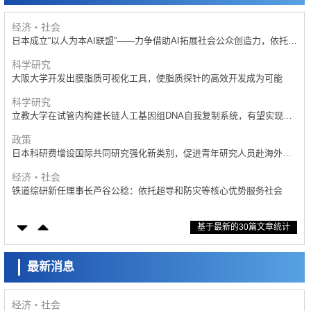
基础设施
经济・社会
日本成立“以人为本AI联盟”——力争借助AI拓展社会公众创造力，依托产
学合作推进研发
科学研究
大阪大学开发出膜脂质可视化工具，使脂质探针的高效开发成为可能
科学研究
立教大学在试管内构建长链人工基因组DNA自我复制系统，有望实现携
带大量基因的人工细胞
政策
日本科研费增设国际共同研究强化新类别，促进青年研究人员赴海外开
展研究
政策
经济・社会
日本科研费增设国际共同研究强化新类别，促进青年研究人员赴海外开
铁道综研新任理事长芦谷公稔：依托超导和防灾等核心优势服务社会
展研究
科学研究
科学研究
京都大学高效生成光的构成单元“光子”，可应用于量子计算机
东京大学通过叶绿体基因组编辑技术强化碳固定酶，成功提高光合作用
能力与生产力
基于最新的30篇文章统计
科学研究
科学研究
开发出300亿年仅误差1秒的光晶格钟，构建网络将其打造为下一代社会
藤田医科大学等成功鉴定出非结核分枝杆菌生存的必需基因，首次揭示
基础设施
该基因的必要性因菌株而异
最新消息
经济・社会
经济・社会
日本成立“以人为本AI联盟”——力争借助AI拓展社会公众创造力，依托产
【AI法下篇】如何应对AI的不可控性——中央大学平野晋教授专访
学合作推进研发
科学研究