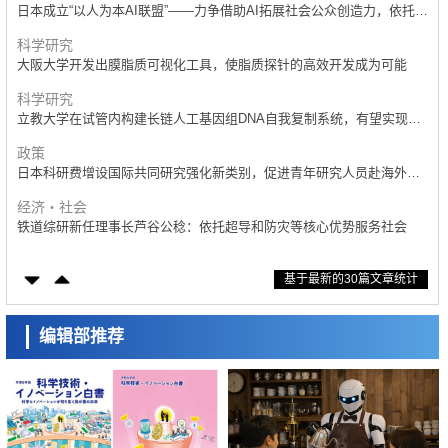
科学研究
大阪大学开发出膜脂质可视化工具，使脂质探针的高效开发成为可能
日本学术会议：为保持土壤健康应采取哪些措施？探讨土壤保护与强化
的具体对策
科学研究
科学研究
立教大学在试管内构建长链人工基因组DNA自我复制系统，有望实现携
大阪大学开发基于水氢键网络的温度预测新方法，AI从分子排列信息中
带大量基因的人工细胞
高精度解读
政策
经济・社会
日本科研费增设国际共同研究强化新类别，促进青年研究人员赴海外开
【AI法上篇】如何对“将人生交给AI”保持危机感——中央大学平野晋教授
展研究
专访
经济・社会
科学研究
铁道综研新任理事长芦谷公稔：依托超导和防灾等核心优势服务社会
庆应义塾大学阐明脑内“游击手”小胶质细胞包裹保护受损神经细胞的机
制，有望用于开发阿尔茨海默病等疾病疗法
科学研究
科学研究
东京大学通过叶绿体基因组编辑技术强化碳固定酶，成功提高光合作用
日本东北大学与横滨橡胶全球首次从纳米尺度揭示橡胶—黄铜粘接界面
能力与生产力
劣化抑制机制，为提升轮胎安全性与耐久性的材料设计开辟道路
科学研究
科学研究
基于最新的30篇文章统计
藤田医科大学等成功鉴定出非结核分枝杆菌生存的必需基因，首次揭示
近畿大学等发现植物染料“日本茜”的红色成分可抑制老化与炎症，有望成
该基因的必要性因菌株而异
为新型功能性材料
经济・社会
科学研究
【AI法下篇】如何应对AI的不可控性——中央大学平野晋教授专访
编辑部推荐
群马大学开发针对难治性癫痫的新型基因疗法，利用超小型GAD67启动
子抑制发作
科学研究
科学研究
日本学术会议：为保持土壤健康应采取哪些措施？探讨土壤保护与强化
九州大学揭示夜间眼压升高机制：两种激素波动叠加所致
的具体对策
科学研究
科学研究
大阪大学开发基于水氢键网络的温度预测新方法，AI从分子排列信息中