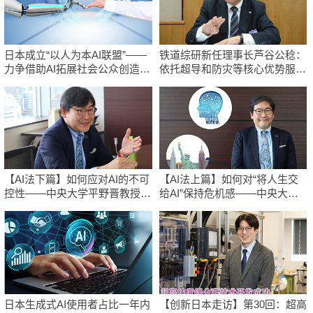
日本成立“以人为本AI联盟”——
铁道综研新任理事长芦谷公稔：
力争借助AI拓展社会公众创造
依托超导和防灾等核心优势服务
力，依托产学合作推进研发
社会
【AI法下篇】如何应对AI的不可
【AI法上篇】如何对“将人生交
控性——中央大学平野晋教授专
给AI”保持危机感——中央大学
访
平野晋教授专访
日本生成式AI使用者占比一年内
【创新日本走访】第30回：超高