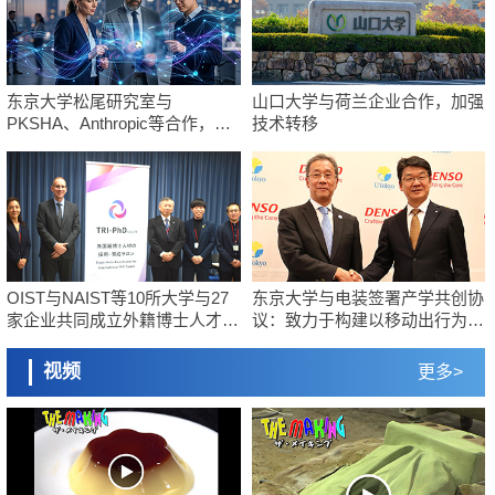
东京大学松尾研究室与
山口大学与荷兰企业合作，加强
PKSHA、Anthropic等合作，构
技术转移
建AI社会影响力可视化平台
“Japan AI Index”
OIST与NAIST等10所大学与27
东京大学与电装签署产学共创协
家企业共同成立外籍博士人才沙
议：致力于构建以移动出行为起
龙，加强国际博士人才的培养与
点的社会系统
接收
视频
更多>