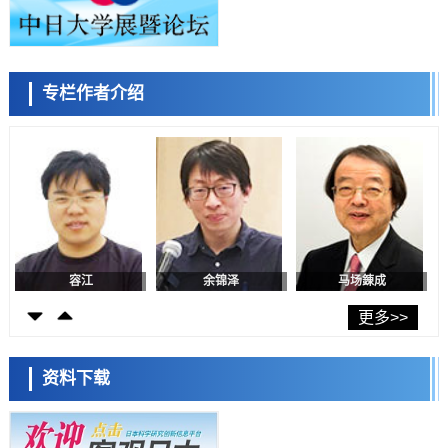
政策
日本修订首都直下型地震紧急对策：目标为死亡人数至少减半，重点强
化火灾防控
科学研究
专栏作者介绍
福井大学发现细胞记忆过往并抑制反应的机制，阐明即便DNA相同反应
容江
余锦泽
马场錬成
迥异之谜
科学研究
神户大学确认口服癌症疫苗B440单药给药的安全性，在转移性尿路上皮
癌患者中开展临床试验
政策
日本发布《令和8年版科学技术与创新白皮书》，解读第七期基本计划
首年度政策方向
科学研究
东京大学发现可诱导细胞死亡的新型信使物质
日本科学未来馆 科学交
科学研究
流员
东京都健康长寿医疗中心跨器官揭示衰老过程中的糖链变化
更多>>
科学研究
产总研无需石油利用松脂制备石墨前驱体，可作为电池电极材料
资料下载
科学研究
东京大学和海上保安厅等发现南海海槽沿线板块边界锁定状态存在区域
差异
小岩井忠道
泷川 进
戴维