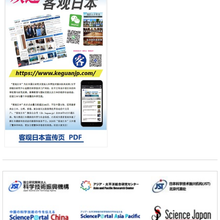
政策
日本第2次医疗研究开发调整费，根据一线实际情况和需求分配99.3亿
日元
科学研究
千叶大学鉴定出导致难治性疾病“肺高血压症”恶化的蛋白质“MYL9/12”，
会引发血管结构恶化
科学研究
京都大学高效生成光的构成单元“光子”，可应用于量子计算机
科学研究
开发出300亿年仅误差1秒的光晶格钟，构建网络将其打造为下一代社会
基础设施
经济・社会
日本成立“以人为本AI联盟”——力争借助AI拓展社会公众创造力，依托
产学合作推进研发
科学研究
大阪大学开发出膜脂质可视化工具，使脂质探针的高效开发成为可能
科学研究
立教大学在试管内构建长链人工基因组DNA自我复制系统，有望实现携
带大量基因的人工细胞
政策
日本科研费增设国际共同研究强化新类别，促进青年研究人员赴海外开
展研究
科学研究