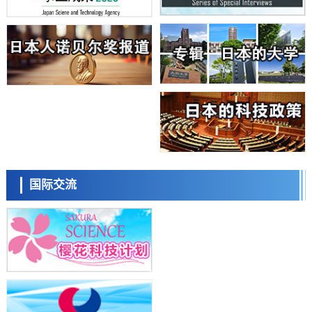
大阪大学开发基于水氢键网络的温度预测新方法，AI从分子排列信息中
高精度解读
经济・社会
【AI法上篇】如何对“将人生交给AI”保持危机感——中央大学平野晋教
日本科学未来馆 科学交
授专访
流员
科学研究
庆应义塾大学阐明脑内“游击手”小胶质细胞包裹保护受损神经细胞的机
制，有望用于开发阿尔茨海默病等疾病疗法
科学研究
日本东北大学与横滨橡胶全球首次从纳米尺度揭示橡胶—黄铜粘接界面
劣化抑制机制，为提升轮胎安全性与耐久性的材料设计开辟道路
科学研究
近畿大学等发现植物染料“日本茜”的红色成分可抑制老化与炎症，有望
小岩井忠道
泷川 进
戴维
成为新型功能性材料
科学研究
国际交流
群马大学开发针对难治性癫痫的新型基因疗法，利用超小型GAD67启动
子抑制发作
科学研究
九州大学揭示夜间眼压升高机制：两种激素波动叠加所致
科学研究
东京都产技研采用新手法开发出可稳定工作至300℃的介电材料，已验
陈小牧
李鸥
安宁
证电容器可在汽车发动机等高温环境下工作
经济・社会
日本生成式AI使用者占比一年内翻倍，但与中美德仍有较大差距