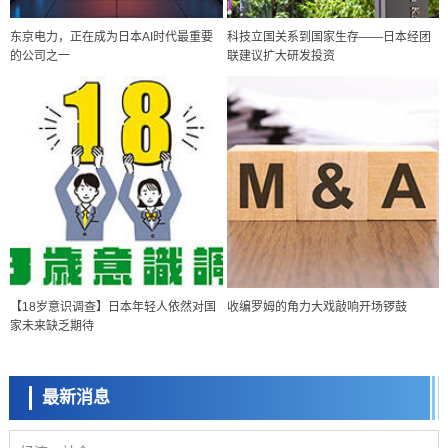
东京电力，正在成为日本AI时代最重要
科技立国关系到国家生存——日本经团
的公司之一
联建议扩大研发投资
政策
日本科研费增设国际共同研究强化新类别，促进青年研究人员赴海外开
展研究
科学研究
【18岁意识调查】日本年轻人依然对国
收编罗姆的角力大戏敲响开场锣鼓
京都大学高效生成光的构成单元“光子”，可应用于量子计算机
家未来缺乏期待
科学研究
开发出300亿年仅误差1秒的光晶格钟，构建网络将其打造为下一代社会
基础设施
最新消息
经济・社会
日本成立“以人为本AI联盟”——力争借助AI拓展社会公众创造力，依托
产学合作推进研发