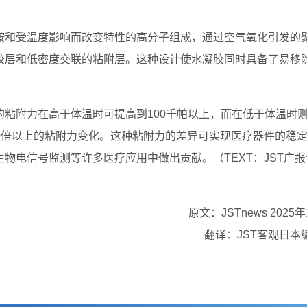
胺和受温度影响而改变特性的高分子组成，通过空气氧化引发的
胶层和低密度交联的粘附层。这种设计使水凝胶同时具备了易移
粘附力在高于体温时可提高到100千帕以上，而在低于体温时
000倍以上的粘附力变化。这种粘附力的差异可实现医疗器件的稳
物电信号监测等许多医疗应用中做出贡献。（TEXT：JST广报
原文：JSTnews 2025
翻译：JST客观日本