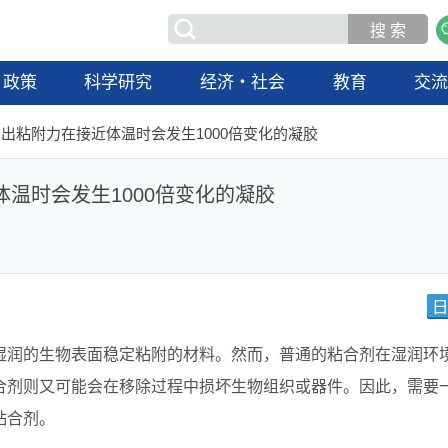
政策
科学研究
经济・社会
教育
交
出粘附力在接近体温时会发生1000倍变化的凝胶
温时会发生1000倍变化的凝胶
湿润的生物表面稳定粘附的材料。然而，普通的粘合剂在湿润环
合剂则又可能会在移除过程中损坏生物组织或器件。因此，需要
粘合剂。