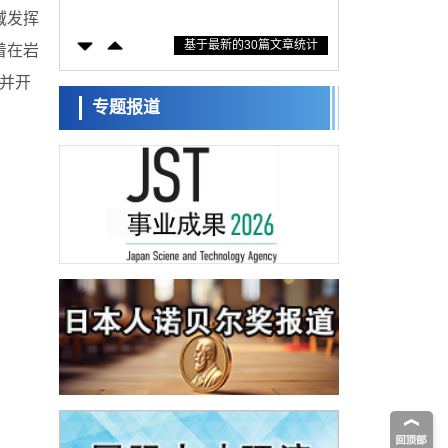
措施？探讨土壤保护与强化的具体对策
域发挥
科学研究
基于最新的30篇文章统计
大阪大学开发基于水氢键网络的温度预测新
着在岩
方法，AI从分子排列信息中高精度解读
经济・社会
，并开
【AI法上篇】如何对“将人生交给AI”保持危机
专题报道
感——中央大学平野晋教授专访
科学研究
庆应义塾大学阐明脑内“游击手”小胶质细胞包
裹保护受损神经细胞的机制，有望用于开发
科学研究
阿尔茨海默病等疾病疗法
日本东北大学与横滨橡胶全球首次从纳米尺
度揭示橡胶—黄铜粘接界面劣化抑制机制，
科学研究
为提升轮胎安全性与耐久性的材料设计开辟
道路
近畿大学等发现植物染料“日本茜”的红色成分
可抑制老化与炎症，有望成为新型功能性材
科学研究
料
群马大学开发针对难治性癫痫的新型基因疗
法，利用超小型GAD67启动子抑制发作
科学研究
九州大学揭示夜间眼压升高机制：两种激素
波动叠加所致
科学研究
东京都产技研采用新手法开发出可稳定工作
至300℃的介电材料，已验证电容器可在汽车