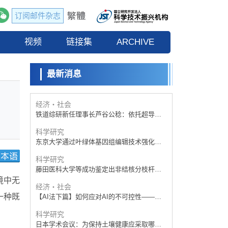
订阅邮件杂志
经济・社会
【AI法下篇】如何应对AI的不可控性——中
流
视频
央大学平野晋教授专访
链接集
ARCHIVE
科学研究
【JST事业成果】开发低成本与低功耗的新型
AI处理器
最新消息
政策
日本科研费增设国际共同研究强化新类别，
促进青年研究人员赴海外开展研究
经济・社会
铁道综研新任理事长芦谷公稔：依托超导和
防灾等核心优势服务社会
科学研究
东京大学通过叶绿体基因组编辑技术强化碳
固定酶，成功提高光合作用能力与生产力
科学研究
藤田医科大学等成功鉴定出非结核分枝杆菌
生存的必需基因，首次揭示该基因的必要性
境中无
经济・社会
因菌株而异
一种既
【AI法下篇】如何应对AI的不可控性——中
央大学平野晋教授专访
科学研究
日本学术会议：为保持土壤健康应采取哪些