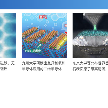
碳磁铁，无
九州大学研制出兼具制氢和
东京大学等公布世界
且轻质
半导体应用的二维半导体纳
石表面原子级高清图
米带，证实MoS₂纳米带具
子级别分析钻石开辟
有高催化活性和晶体管性能