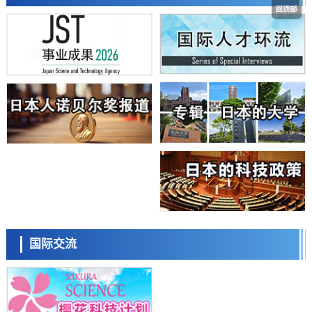
带大量基因的人工细胞
政策
日本科研费增设国际共同研究强化新类别，促进青年研究人员赴海外开
展研究
经济・社会
铁道综研新任理事长芦谷公稔：依托超导和防灾等核心优势服务社会
科学研究
东京大学通过叶绿体基因组编辑技术强化碳固定酶，成功提高光合作用
能力与生产力
科学研究
藤田医科大学等成功鉴定出非结核分枝杆菌生存的必需基因，首次揭示
该基因的必要性因菌株而异
经济・社会
【AI法下篇】如何应对AI的不可控性——中央大学平野晋教授专访
科学研究
日本学术会议：为保持土壤健康应采取哪些措施？探讨土壤保护与强化
日本科学未来馆 科学交
的具体对策
流员
科学研究
国际交流
大阪大学开发基于水氢键网络的温度预测新方法，AI从分子排列信息中
高精度解读
经济・社会
【AI法上篇】如何对“将人生交给AI”保持危机感——中央大学平野晋教
授专访