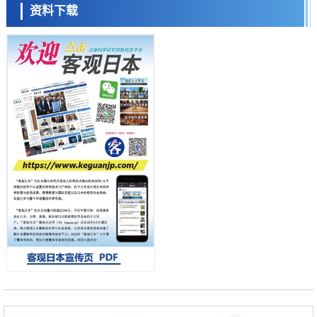
福井大学发现细胞记忆过往并抑制反应的机制，阐明即便DNA相同反应
资料下载
迥异之谜
科学研究
神户大学确认口服癌症疫苗B440单药给药的安全性，在转移性尿路上皮
癌患者中开展临床试验
日本科学未来馆 科学交
政策
流员
日本发布《令和8年版科学技术与创新白皮书》，解读第七期基本计划
首年度政策方向
科学研究
东京大学发现可诱导细胞死亡的新型信使物质
科学研究
东京都健康长寿医疗中心跨器官揭示衰老过程中的糖链变化
小岩井忠道
泷川 进
戴维
科学研究
产总研无需石油利用松脂制备石墨前驱体，可作为电池电极材料
政策
日本内阁会议通过《2026年综合创新战略》，将统筹推进科学研究与成
果转化
科学研究
广岛大学发现EB病毒致病的淋巴瘤等相关疾病治疗新线索，聚焦CD80
抗体治疗可行性
科学研究
东京大学调查300多人MRI图像发现精神分裂症患者脑部外形特征——