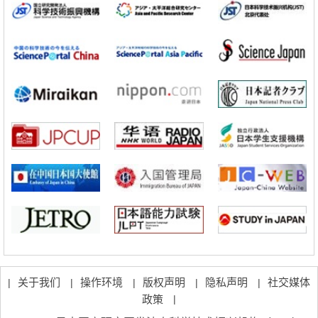
苍白球外节部体积增大
科学研究
大阪大学通过探针表面分子修饰实现生物组织内微细脂质分布的可视
化，研发出面向单细胞质谱成像的新技术
科学研究
开发出300亿年仅误差1秒的光晶格钟，构建网络将其打造为下一代社会
基础设施
科学研究
产总研无需石油利用松脂制备石墨前驱体，可作为电池电极材料
政策
日本内阁会议通过《2026年综合创新战略》，将统筹推进科学研究与成
果转化
科学研究
广岛大学发现EB病毒致病的淋巴瘤等相关疾病治疗新线索，聚焦CD80
抗体治疗可行性
科学研究
东京大学调查300多人MRI图像发现精神分裂症患者脑部外形特征——
苍白球外节部体积增大
科学研究
大阪大学通过探针表面分子修饰实现生物组织内微细脂质分布的可视
化，研发出面向单细胞质谱成像的新技术
关于我们
操作环境
版权声明
隐私声明
社交媒体
|
|
|
|
|
政策
|