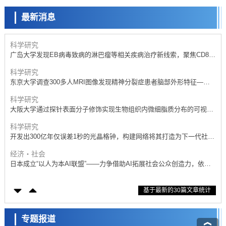
产总研无需石油利用松脂制备石墨前驱体，可作为电池电极材料
最新消息
政策
日本内阁会议通过《2026年综合创新战略》，将统筹推进科学研究与成
果转化
科学研究
广岛大学发现EB病毒致病的淋巴瘤等相关疾病治疗新线索，聚焦CD80
抗体治疗可行性
科学研究
东京大学调查300多人MRI图像发现精神分裂症患者脑部外形特征——
苍白球外节部体积增大
科学研究
大阪大学通过探针表面分子修饰实现生物组织内微细脂质分布的可视
化，研发出面向单细胞质谱成像的新技术
科学研究
开发出300亿年仅误差1秒的光晶格钟，构建网络将其打造为下一代社会
基础设施
经济・社会
日本成立“以人为本AI联盟”——力争借助AI拓展社会公众创造力，依托
产学合作推进研发
科学研究
基于最新的30篇文章统计
大阪大学开发出膜脂质可视化工具，使脂质探针的高效开发成为可能
科学研究
立教大学在试管内构建长链人工基因组DNA自我复制系统，有望实现携
专题报道