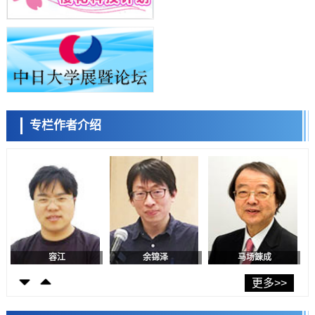
科学研究
庆应义塾大学阐明脑内“游击手”小胶质细胞包裹保护受损神经细胞的机
小岩井忠道
泷川 进
戴维
制，有望用于开发阿尔茨海默病等疾病疗法
科学研究
日本东北大学与横滨橡胶全球首次从纳米尺度揭示橡胶—黄铜粘接界面
劣化抑制机制，为提升轮胎安全性与耐久性的材料设计开辟道路
科学研究
近畿大学等发现植物染料“日本茜”的红色成分可抑制老化与炎症，有望
成为新型功能性材料
科学研究
专栏作者介绍
群马大学开发针对难治性癫痫的新型基因疗法，利用超小型GAD67启动
陈小牧
李鸥
安宁
子抑制发作
科学研究
九州大学揭示夜间眼压升高机制：两种激素波动叠加所致
科学研究
东京都产技研采用新手法开发出可稳定工作至300℃的介电材料，已验
证电容器可在汽车发动机等高温环境下工作
经济・社会
日本生成式AI使用者占比一年内翻倍，但与中美德仍有较大差距
容江
余锦泽
马场錬成
政策
日本修订首都直下型地震紧急对策：目标为死亡人数至少减半，重点强
更多>>
化火灾防控
科学研究