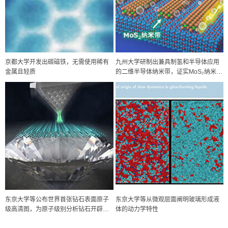
京都大学开发出碳磁铁，无需使用稀有
九州大学研制出兼具制氢和半导体应用
金属且轻质
的二维半导体纳米带，证实MoS₂纳米带
具有高催化活性和晶体管性能
科学研究
东京大学等公布世界首张钻石表面原子
东京大学等从微观层面阐明玻璃形成液
开发出300亿年仅误差1秒的光晶格钟，构建网络将其打造为下一代社会
级高清图，为原子级别分析钻石开辟新
体的动力学特性
基础设施
科学研究
道路