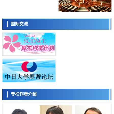
科学研究
日本学术会议：为保持土壤健康应采取哪些措施？探讨土壤保护与强化
日本科学未来馆 科学交
的具体对策
流员
科学研究
国际交流
大阪大学开发基于水氢键网络的温度预测新方法，AI从分子排列信息中
高精度解读
经济・社会
【AI法上篇】如何对“将人生交给AI”保持危机感——中央大学平野晋教
授专访
科学研究
庆应义塾大学阐明脑内“游击手”小胶质细胞包裹保护受损神经细胞的机
小岩井忠道
泷川 进
戴维
制，有望用于开发阿尔茨海默病等疾病疗法
科学研究
日本东北大学与横滨橡胶全球首次从纳米尺度揭示橡胶—黄铜粘接界面
劣化抑制机制，为提升轮胎安全性与耐久性的材料设计开辟道路
科学研究
近畿大学等发现植物染料“日本茜”的红色成分可抑制老化与炎症，有望
成为新型功能性材料
科学研究
专栏作者介绍
群马大学开发针对难治性癫痫的新型基因疗法，利用超小型GAD67启动
陈小牧
李鸥
安宁
子抑制发作
科学研究
九州大学揭示夜间眼压升高机制：两种激素波动叠加所致