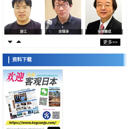
科学研究
东京都产技研采用新手法开发出可稳定工作至300℃的介电材料，已验
证电容器可在汽车发动机等高温环境下工作
经济・社会
日本生成式AI使用者占比一年内翻倍，但与中美德仍有较大差距
容江
余锦泽
马场錬成
政策
日本修订首都直下型地震紧急对策：目标为死亡人数至少减半，重点强
更多>>
化火灾防控
科学研究
福井大学发现细胞记忆过往并抑制反应的机制，阐明即便DNA相同反应
资料下载
迥异之谜
科学研究
神户大学确认口服癌症疫苗B440单药给药的安全性，在转移性尿路上皮
癌患者中开展临床试验
日本科学未来馆 科学交
政策
流员
日本发布《令和8年版科学技术与创新白皮书》，解读第七期基本计划
首年度政策方向
科学研究
东京大学发现可诱导细胞死亡的新型信使物质
科学研究
东京都健康长寿医疗中心跨器官揭示衰老过程中的糖链变化
小岩井忠道
泷川 进
戴维