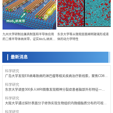
科学研究
九州大学研制出兼具制氢和半导体应用
东京大学等从微观层面阐明玻璃形成液
开发出300亿年仅误差1秒的光晶格钟，构建网络将其打造为下一代社会
的二维半导体纳米带，证实MoS₂纳米带
体的动力学特性
基础设施
科学研究
具有高催化活性和晶体管性能
产总研无需石油利用松脂制备石墨前驱体，可作为电池电极材料
最新消息
政策
日本内阁会议通过《2026年综合创新战略》，将统筹推进科学研究与成
果转化
科学研究
广岛大学发现EB病毒致病的淋巴瘤等相关疾病治疗新线索，聚焦CD80
抗体治疗可行性
科学研究
东京大学调查300多人MRI图像发现精神分裂症患者脑部外形特征——
苍白球外节部体积增大
科学研究
大阪大学通过探针表面分子修饰实现生物组织内微细脂质分布的可视
化，研发出面向单细胞质谱成像的新技术
科学研究