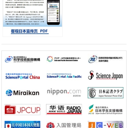
科学研究
产总研无需石油利用松脂制备石墨前驱体，可作为电池电极材料
政策
日本内阁会议通过《2026年综合创新战略》，将统筹推进科学研究与成
果转化
科学研究
广岛大学发现EB病毒致病的淋巴瘤等相关疾病治疗新线索，聚焦CD80
抗体治疗可行性
科学研究
东京大学调查300多人MRI图像发现精神分裂症患者脑部外形特征——
苍白球外节部体积增大
科学研究
大阪大学通过探针表面分子修饰实现生物组织内微细脂质分布的可视
化，研发出面向单细胞质谱成像的新技术
科学研究
开发出300亿年仅误差1秒的光晶格钟，构建网络将其打造为下一代社会
基础设施
科学研究
产总研无需石油利用松脂制备石墨前驱体，可作为电池电极材料
政策
日本内阁会议通过《2026年综合创新战略》，将统筹推进科学研究与成
果转化
科学研究