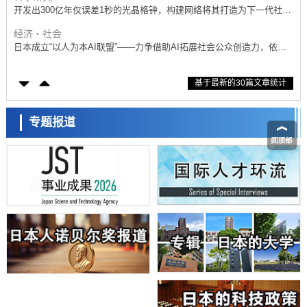
开发出300亿年仅误差1秒的光晶格钟，构建网络将其打造为下一代社会
基础设施
经济・社会
日本成立“以人为本AI联盟”——力争借助AI拓展社会公众创造力，依托
产学合作推进研发
科学研究
基于最新的30篇文章统计
大阪大学开发出膜脂质可视化工具，使脂质探针的高效开发成为可能
科学研究
立教大学在试管内构建长链人工基因组DNA自我复制系统，有望实现携
专题报道
带大量基因的人工细胞
政策
日本科研费增设国际共同研究强化新类别，促进青年研究人员赴海外开
展研究
经济・社会
铁道综研新任理事长芦谷公稔：依托超导和防灾等核心优势服务社会
科学研究
东京大学通过叶绿体基因组编辑技术强化碳固定酶，成功提高光合作用
能力与生产力
科学研究
藤田医科大学等成功鉴定出非结核分枝杆菌生存的必需基因，首次揭示
该基因的必要性因菌株而异
经济・社会
【AI法下篇】如何应对AI的不可控性——中央大学平野晋教授专访