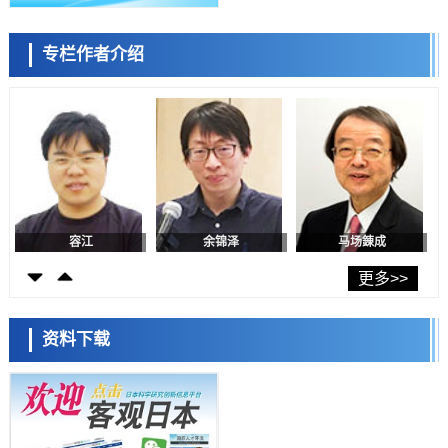
日本生成式AI使用者占比一年内翻倍，但与中美德仍有较大差距
政策
专栏作者介绍
日本修订首都直下型地震紧急对策：目标为死亡人数至少减半，重点强
陈小牧
李鸥
安宁
化火灾防控
科学研究
福井大学发现细胞记忆过往并抑制反应的机制，阐明即便DNA相同反应
迥异之谜
科学研究
神户大学确认口服癌症疫苗B440单药给药的安全性，在转移性尿路上皮
癌患者中开展临床试验
政策
日本发布《令和8年版科学技术与创新白皮书》，解读第七期基本计划
首年度政策方向
容江
余锦泽
马场錬成
科学研究
东京大学发现可诱导细胞死亡的新型信使物质
更多>>
科学研究
东京都健康长寿医疗中心跨器官揭示衰老过程中的糖链变化
资料下载
科学研究
产总研无需石油利用松脂制备石墨前驱体，可作为电池电极材料
日本科学未来馆 科学交
科学研究
流员
东京大学和海上保安厅等发现南海海槽沿线板块边界锁定状态存在区域