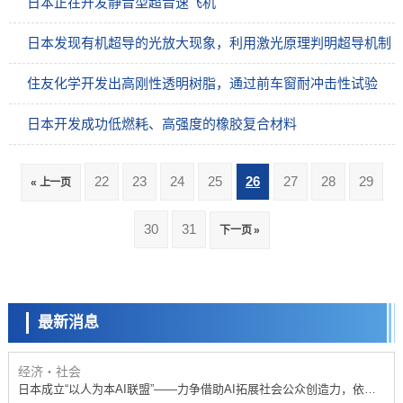
日本正在开发静音型超音速飞机
日本发现有机超导的光放大现象，利用激光原理判明超导机制
住友化学开发出高刚性透明树脂，通过前车窗耐冲击性试验
日本开发成功低燃耗、高强度的橡胶复合材料
22
23
24
25
26
27
28
29
« 上一页
政策
30
31
下一页 »
日本科研费增设国际共同研究强化新类别，促进青年研究人员赴海外开
展研究
科学研究
京都大学高效生成光的构成单元“光子”，可应用于量子计算机
最新消息
科学研究
开发出300亿年仅误差1秒的光晶格钟，构建网络将其打造为下一代社会
基础设施
经济・社会
日本成立“以人为本AI联盟”——力争借助AI拓展社会公众创造力，依托