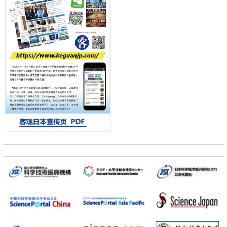
差异
政策
日本第2次医疗研究开发调整费，根据一线实际情况和需求分配99.3亿
日元
科学研究
千叶大学鉴定出导致难治性疾病“肺高血压症”恶化的蛋白质“MYL9/12”，
会引发血管结构恶化
小岩井忠道
泷川 进
戴维
科学研究
京都大学高效生成光的构成单元“光子”，可应用于量子计算机
科学研究
开发出300亿年仅误差1秒的光晶格钟，构建网络将其打造为下一代社会
基础设施
经济・社会
日本成立“以人为本AI联盟”——力争借助AI拓展社会公众创造力，依托
产学合作推进研发
科学研究
大阪大学开发出膜脂质可视化工具，使脂质探针的高效开发成为可能
科学研究
立教大学在试管内构建长链人工基因组DNA自我复制系统，有望实现携
带大量基因的人工细胞
政策
日本科研费增设国际共同研究强化新类别，促进青年研究人员赴海外开
展研究