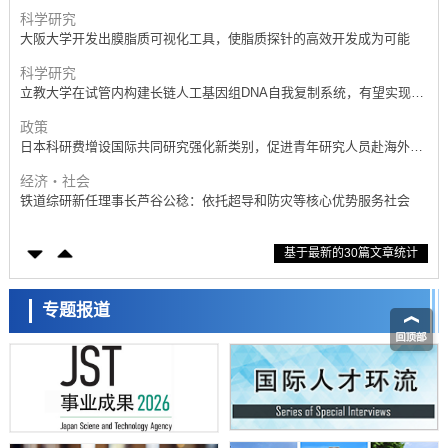
产学合作推进研发
科学研究
大阪大学开发出膜脂质可视化工具，使脂质探针的高效开发成为可能
科学研究
立教大学在试管内构建长链人工基因组DNA自我复制系统，有望实现携
带大量基因的人工细胞
政策
日本科研费增设国际共同研究强化新类别，促进青年研究人员赴海外开
展研究
经济・社会
铁道综研新任理事长芦谷公稔：依托超导和防灾等核心优势服务社会
科学研究
基于最新的30篇文章统计
东京大学通过叶绿体基因组编辑技术强化碳固定酶，成功提高光合作用
能力与生产力
科学研究
藤田医科大学等成功鉴定出非结核分枝杆菌生存的必需基因，首次揭示
专题报道
该基因的必要性因菌株而异
经济・社会
【AI法下篇】如何应对AI的不可控性——中央大学平野晋教授专访
科学研究
日本学术会议：为保持土壤健康应采取哪些措施？探讨土壤保护与强化
的具体对策