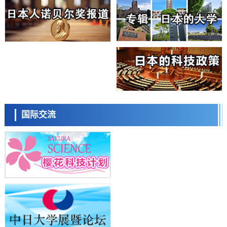
科学研究
大阪大学开发基于水氢键网络的温度预测新方法，AI从分子排列信息中
高精度解读
经济・社会
【AI法上篇】如何对“将人生交给AI”保持危机感——中央大学平野晋教
授专访
科学研究
庆应义塾大学阐明脑内“游击手”小胶质细胞包裹保护受损神经细胞的机
制，有望用于开发阿尔茨海默病等疾病疗法
科学研究
日本东北大学与横滨橡胶全球首次从纳米尺度揭示橡胶—黄铜粘接界面
日本科学未来馆 科学交
劣化抑制机制，为提升轮胎安全性与耐久性的材料设计开辟道路
流员
科学研究
国际交流
近畿大学等发现植物染料“日本茜”的红色成分可抑制老化与炎症，有望
成为新型功能性材料
科学研究
群马大学开发针对难治性癫痫的新型基因疗法，利用超小型GAD67启动
子抑制发作
科学研究
九州大学揭示夜间眼压升高机制：两种激素波动叠加所致
小岩井忠道
泷川 进
戴维
科学研究
东京都产技研采用新手法开发出可稳定工作至300℃的介电材料，已验
证电容器可在汽车发动机等高温环境下工作
经济・社会