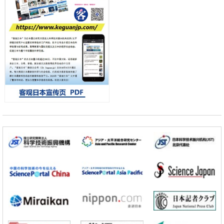
日元
科学研究
千叶大学鉴定出导致难治性疾病“肺高血压症”恶化的蛋白质“MYL9/12”，
会引发血管结构恶化
小岩井忠道
泷川 进
戴维
科学研究
京都大学高效生成光的构成单元“光子”，可应用于量子计算机
科学研究
开发出300亿年仅误差1秒的光晶格钟，构建网络将其打造为下一代社会
基础设施
经济・社会
日本成立“以人为本AI联盟”——力争借助AI拓展社会公众创造力，依托
产学合作推进研发
科学研究
大阪大学开发出膜脂质可视化工具，使脂质探针的高效开发成为可能
科学研究
立教大学在试管内构建长链人工基因组DNA自我复制系统，有望实现携
带大量基因的人工细胞
政策
日本科研费增设国际共同研究强化新类别，促进青年研究人员赴海外开
展研究
科学研究
京都大学高效生成光的构成单元“光子”，可应用于量子计算机