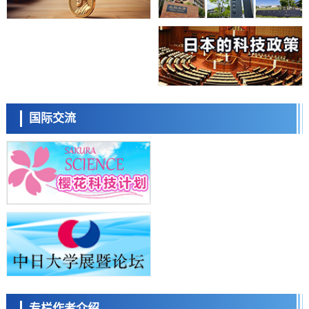
经济・社会
【AI法上篇】如何对“将人生交给AI”保持危机感——中央大学平野晋教
授专访
科学研究
庆应义塾大学阐明脑内“游击手”小胶质细胞包裹保护受损神经细胞的机
制，有望用于开发阿尔茨海默病等疾病疗法
科学研究
日本东北大学与横滨橡胶全球首次从纳米尺度揭示橡胶—黄铜粘接界面
日本科学未来馆 科学交
劣化抑制机制，为提升轮胎安全性与耐久性的材料设计开辟道路
流员
科学研究
国际交流
近畿大学等发现植物染料“日本茜”的红色成分可抑制老化与炎症，有望
成为新型功能性材料
科学研究
群马大学开发针对难治性癫痫的新型基因疗法，利用超小型GAD67启动
子抑制发作
科学研究
九州大学揭示夜间眼压升高机制：两种激素波动叠加所致
小岩井忠道
泷川 进
戴维
科学研究
东京都产技研采用新手法开发出可稳定工作至300℃的介电材料，已验
证电容器可在汽车发动机等高温环境下工作
经济・社会
日本生成式AI使用者占比一年内翻倍，但与中美德仍有较大差距
政策
专栏作者介绍