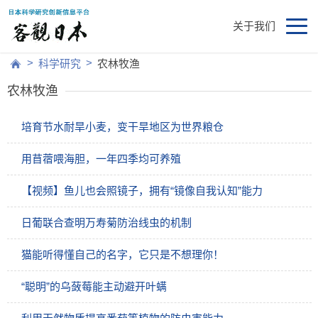
关于我们
>
>
科学研究
农林牧渔
农林牧渔
培育节水耐旱小麦，变干旱地区为世界粮仓
用苜蓿喂海胆，一年四季均可养殖
【视频】鱼儿也会照镜子，拥有“镜像自我认知”能力
日葡联合查明万寿菊防治线虫的机制
猫能听得懂自己的名字，它只是不想理你！
“聪明”的乌蔹莓能主动避开叶螨