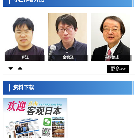
日本修订首都直下型地震紧急对策：目标为死亡人数至少减半，重点强
陈小牧
李鸥
安宁
化火灾防控
科学研究
福井大学发现细胞记忆过往并抑制反应的机制，阐明即便DNA相同反应
迥异之谜
科学研究
神户大学确认口服癌症疫苗B440单药给药的安全性，在转移性尿路上皮
癌患者中开展临床试验
政策
日本发布《令和8年版科学技术与创新白皮书》，解读第七期基本计划
首年度政策方向
容江
余锦泽
马场錬成
科学研究
东京大学发现可诱导细胞死亡的新型信使物质
更多>>
科学研究
东京都健康长寿医疗中心跨器官揭示衰老过程中的糖链变化
资料下载
科学研究
产总研无需石油利用松脂制备石墨前驱体，可作为电池电极材料
日本科学未来馆 科学交
科学研究
流员
东京大学和海上保安厅等发现南海海槽沿线板块边界锁定状态存在区域
差异
政策
日本第2次医疗研究开发调整费，根据一线实际情况和需求分配99.3亿