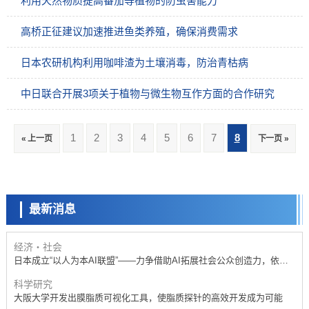
利用天然物质提高番茄等植物的防虫害能力
高桥正征建议加速推进鱼类养殖，确保消费需求
日本农研机构利用咖啡渣为土壤消毒，防治青枯病
中日联合开展3项关于植物与微生物互作方面的合作研究
政策
1
2
3
4
5
6
7
8
« 上一页
下一页 »
日本科研费增设国际共同研究强化新类别，促进青年研究人员赴海外开
展研究
科学研究
京都大学高效生成光的构成单元“光子”，可应用于量子计算机
最新消息
科学研究
开发出300亿年仅误差1秒的光晶格钟，构建网络将其打造为下一代社会
基础设施
经济・社会
日本成立“以人为本AI联盟”——力争借助AI拓展社会公众创造力，依托
产学合作推进研发
科学研究
大阪大学开发出膜脂质可视化工具，使脂质探针的高效开发成为可能