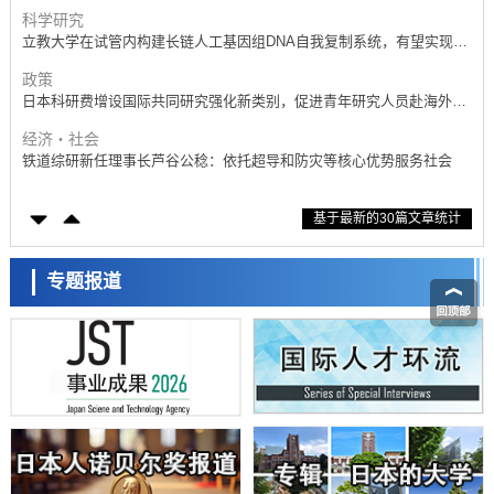
科学研究
立教大学在试管内构建长链人工基因组DNA自我复制系统，有望实现携
带大量基因的人工细胞
政策
日本科研费增设国际共同研究强化新类别，促进青年研究人员赴海外开
展研究
经济・社会
铁道综研新任理事长芦谷公稔：依托超导和防灾等核心优势服务社会
科学研究
基于最新的30篇文章统计
东京大学通过叶绿体基因组编辑技术强化碳固定酶，成功提高光合作用
能力与生产力
科学研究
藤田医科大学等成功鉴定出非结核分枝杆菌生存的必需基因，首次揭示
专题报道
该基因的必要性因菌株而异
经济・社会
【AI法下篇】如何应对AI的不可控性——中央大学平野晋教授专访
科学研究
日本学术会议：为保持土壤健康应采取哪些措施？探讨土壤保护与强化
的具体对策
科学研究
大阪大学开发基于水氢键网络的温度预测新方法，AI从分子排列信息中
高精度解读