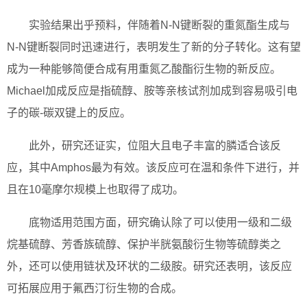
实验结果出乎预料，伴随着N-N键断裂的重氮酯生成与
N-N键断裂同时迅速进行，表明发生了新的分子转化。这有望
成为一种能够简便合成有用重氮乙酸酯衍生物的新反应。
Michael加成反应是指硫醇、胺等亲核试剂加成到容易吸引电
子的碳-碳双键上的反应。
此外，研究还证实，位阻大且电子丰富的膦适合该反
应，其中Amphos最为有效。该反应可在温和条件下进行，并
且在10毫摩尔规模上也取得了成功。
底物适用范围方面，研究确认除了可以使用一级和二级
烷基硫醇、芳香族硫醇、保护半胱氨酸衍生物等硫醇类之
外，还可以使用链状及环状的二级胺。研究还表明，该反应
可拓展应用于氟西汀衍生物的合成。