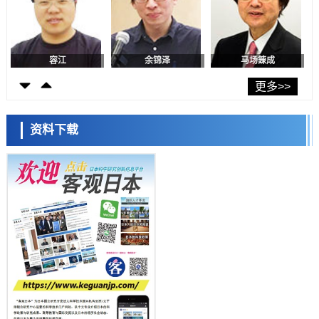
神户大学确认口服癌症疫苗B440单药给药的安全性，在转移性尿路上皮
癌患者中开展临床试验
政策
日本发布《令和8年版科学技术与创新白皮书》，解读第七期基本计划
首年度政策方向
容江
余锦泽
马场錬成
科学研究
东京大学发现可诱导细胞死亡的新型信使物质
更多>>
科学研究
东京都健康长寿医疗中心跨器官揭示衰老过程中的糖链变化
资料下载
科学研究
产总研无需石油利用松脂制备石墨前驱体，可作为电池电极材料
日本科学未来馆 科学交
科学研究
流员
东京大学和海上保安厅等发现南海海槽沿线板块边界锁定状态存在区域
差异
政策
日本第2次医疗研究开发调整费，根据一线实际情况和需求分配99.3亿
日元
科学研究
千叶大学鉴定出导致难治性疾病“肺高血压症”恶化的蛋白质“MYL9/12”，
会引发血管结构恶化
小岩井忠道
泷川 进
戴维
科学研究
京都大学高效生成光的构成单元“光子”，可应用于量子计算机