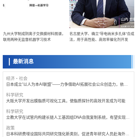
政策
九州大学制成阴离子交换膜材料图谱，
名古屋大学、确立“导电纳米多孔体”合成
日本科研费增设国际共同研究强化新类别，促进青年研究人员赴海外开
联用两种无监督机器学习技术
法，用于高性能、高效率催化剂开发
展研究
科学研究
京都大学高效生成光的构成单元“光子”，可应用于量子计算机
最新消息
科学研究
开发出300亿年仅误差1秒的光晶格钟，构建网络将其打造为下一代社会
基础设施
经济・社会
日本成立“以人为本AI联盟”——力争借助AI拓展社会公众创造力，依托
产学合作推进研发
科学研究
大阪大学开发出膜脂质可视化工具，使脂质探针的高效开发成为可能
科学研究
立教大学在试管内构建长链人工基因组DNA自我复制系统，有望实现携
带大量基因的人工细胞
政策
日本科研费增设国际共同研究强化新类别，促进青年研究人员赴海外开