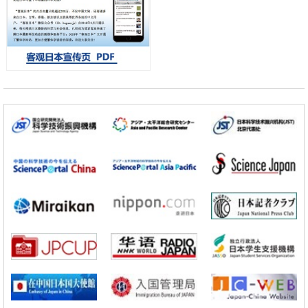
科学研究
开发出300亿年仅误差1秒的光晶格钟，构建网络将其打造为下一代社会
基础设施
经济・社会
日本成立“以人为本AI联盟”——力争借助AI拓展社会公众创造力，依托
产学合作推进研发
科学研究
大阪大学开发出膜脂质可视化工具，使脂质探针的高效开发成为可能
科学研究
立教大学在试管内构建长链人工基因组DNA自我复制系统，有望实现携
带大量基因的人工细胞
政策
日本科研费增设国际共同研究强化新类别，促进青年研究人员赴海外开
展研究
科学研究
京都大学高效生成光的构成单元“光子”，可应用于量子计算机
科学研究
开发出300亿年仅误差1秒的光晶格钟，构建网络将其打造为下一代社会
基础设施
经济・社会
日本成立“以人为本AI联盟”——力争借助AI拓展社会公众创造力，依托
产学合作推进研发