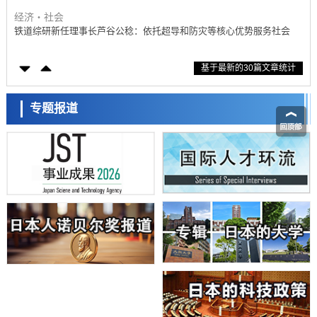
展研究
经济・社会
铁道综研新任理事长芦谷公稔：依托超导和防灾等核心优势服务社会
科学研究
基于最新的30篇文章统计
东京大学通过叶绿体基因组编辑技术强化碳固定酶，成功提高光合作用
能力与生产力
科学研究
藤田医科大学等成功鉴定出非结核分枝杆菌生存的必需基因，首次揭示
专题报道
该基因的必要性因菌株而异
经济・社会
【AI法下篇】如何应对AI的不可控性——中央大学平野晋教授专访
科学研究
日本学术会议：为保持土壤健康应采取哪些措施？探讨土壤保护与强化
的具体对策
科学研究
大阪大学开发基于水氢键网络的温度预测新方法，AI从分子排列信息中
高精度解读
经济・社会
【AI法上篇】如何对“将人生交给AI”保持危机感——中央大学平野晋教
授专访
科学研究
庆应义塾大学阐明脑内“游击手”小胶质细胞包裹保护受损神经细胞的机
制，有望用于开发阿尔茨海默病等疾病疗法