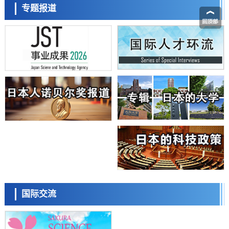
【AI法下篇】如何应对AI的不可控性——中央大学平野晋教授专访
专题报道
科学研究
日本学术会议：为保持土壤健康应采取哪些措施？探讨土壤保护与强化
的具体对策
科学研究
大阪大学开发基于水氢键网络的温度预测新方法，AI从分子排列信息中
高精度解读
经济・社会
【AI法上篇】如何对“将人生交给AI”保持危机感——中央大学平野晋教
日本科学未来馆 科学交
授专访
流员
科学研究
庆应义塾大学阐明脑内“游击手”小胶质细胞包裹保护受损神经细胞的机
制，有望用于开发阿尔茨海默病等疾病疗法
科学研究
日本东北大学与横滨橡胶全球首次从纳米尺度揭示橡胶—黄铜粘接界面
劣化抑制机制，为提升轮胎安全性与耐久性的材料设计开辟道路
科学研究
近畿大学等发现植物染料“日本茜”的红色成分可抑制老化与炎症，有望
小岩井忠道
泷川 进
戴维
成为新型功能性材料
科学研究
国际交流
群马大学开发针对难治性癫痫的新型基因疗法，利用超小型GAD67启动
子抑制发作
科学研究
九州大学揭示夜间眼压升高机制：两种激素波动叠加所致