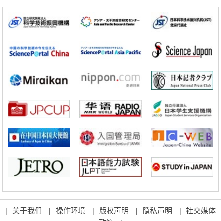
科学研究
立教大学在试管内构建长链人工基因组DNA自我复制系统，有望实现携
带大量基因的人工细胞
政策
日本科研费增设国际共同研究强化新类别，促进青年研究人员赴海外开
展研究
科学研究
京都大学高效生成光的构成单元“光子”，可应用于量子计算机
科学研究
开发出300亿年仅误差1秒的光晶格钟，构建网络将其打造为下一代社会
基础设施
经济・社会
日本成立“以人为本AI联盟”——力争借助AI拓展社会公众创造力，依托
产学合作推进研发
科学研究
大阪大学开发出膜脂质可视化工具，使脂质探针的高效开发成为可能
科学研究
立教大学在试管内构建长链人工基因组DNA自我复制系统，有望实现携
带大量基因的人工细胞
关于我们
操作环境
版权声明
隐私声明
社交媒体
|
|
|
|
|