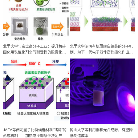
北里大学与富士高分子工业：提升机硅
北里大学阐明有机薄膜自组装的分子机
固化用铁催化剂空气耐受性的胶囊化技
制，为下一代电子器件高性能化作出贡
术，为全球首创
献
政策
日本科研费增设国际共同研究强化新类别，促进青年研究人员赴海外开
展研究
科学研究
JAEA等阐明量子比特候选材料“锗烯”的
冈山大学等利用铜和光合成醇，有望降
京都大学高效生成光的构成单元“光子”，可应用于量子计算机
形成机制——加热或冷却条件决定产物
低制造成本