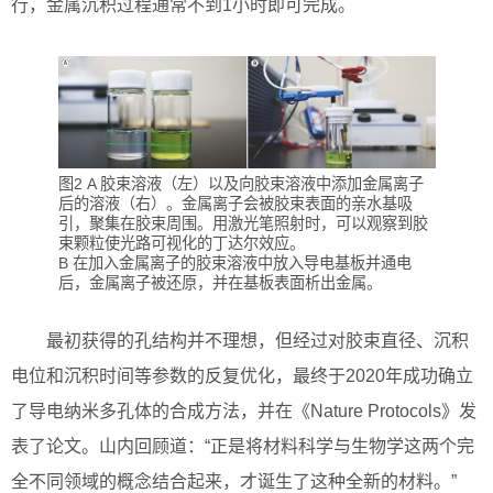
行，金属沉积过程通常不到1小时即可完成。
图2 A 胶束溶液（左）以及向胶束溶液中添加金属离子
后的溶液（右）。金属离子会被胶束表面的亲水基吸
引，聚集在胶束周围。用激光笔照射时，可以观察到胶
束颗粒使光路可视化的丁达尔效应。
B 在加入金属离子的胶束溶液中放入导电基板并通电
后，金属离子被还原，并在基板表面析出金属。
最初获得的孔结构并不理想，但经过对胶束直径、沉积
电位和沉积时间等参数的反复优化，最终于2020年成功确立
了导电纳米多孔体的合成方法，并在《Nature Protocols》发
表了论文。山内回顾道：“正是将材料科学与生物学这两个完
全不同领域的概念结合起来，才诞生了这种全新的材料。”