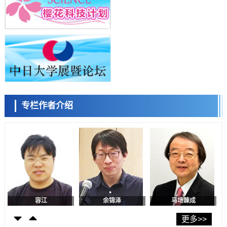
科学研究
东京都产技研采用新手法开发出可稳定工作至300℃的介电材料，已验
陈小牧
李鸥
安宁
证电容器可在汽车发动机等高温环境下工作
经济・社会
日本生成式AI使用者占比一年内翻倍，但与中美德仍有较大差距
政策
日本修订首都直下型地震紧急对策：目标为死亡人数至少减半，重点强
化火灾防控
科学研究
专栏作者介绍
福井大学发现细胞记忆过往并抑制反应的机制，阐明即便DNA相同反应
容江
余锦泽
马场錬成
迥异之谜
科学研究
神户大学确认口服癌症疫苗B440单药给药的安全性，在转移性尿路上皮
癌患者中开展临床试验
政策
日本发布《令和8年版科学技术与创新白皮书》，解读第七期基本计划
首年度政策方向
科学研究
东京大学发现可诱导细胞死亡的新型信使物质
日本科学未来馆 科学交
科学研究
流员
东京都健康长寿医疗中心跨器官揭示衰老过程中的糖链变化
更多>>