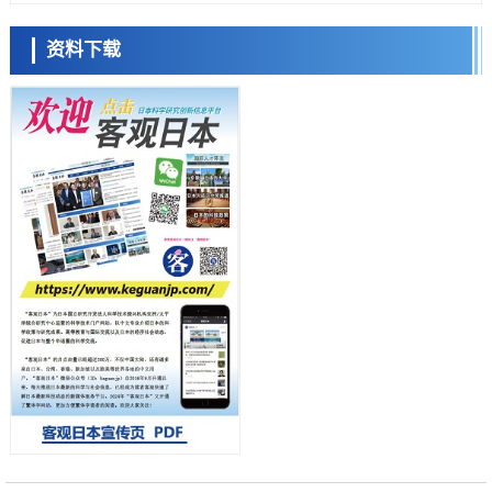
科学研究
产总研无需石油利用松脂制备石墨前驱体，可作为电池电极材料
资料下载
科学研究
东京大学和海上保安厅等发现南海海槽沿线板块边界锁定状态存在区域
差异
小岩井忠道
泷川 进
戴维
政策
日本第2次医疗研究开发调整费，根据一线实际情况和需求分配99.3亿
日元
科学研究
千叶大学鉴定出导致难治性疾病“肺高血压症”恶化的蛋白质“MYL9/12”，
会引发血管结构恶化
科学研究
京都大学高效生成光的构成单元“光子”，可应用于量子计算机
科学研究
开发出300亿年仅误差1秒的光晶格钟，构建网络将其打造为下一代社会
基础设施
经济・社会
日本成立“以人为本AI联盟”——力争借助AI拓展社会公众创造力，依托
产学合作推进研发
科学研究
大阪大学开发出膜脂质可视化工具，使脂质探针的高效开发成为可能