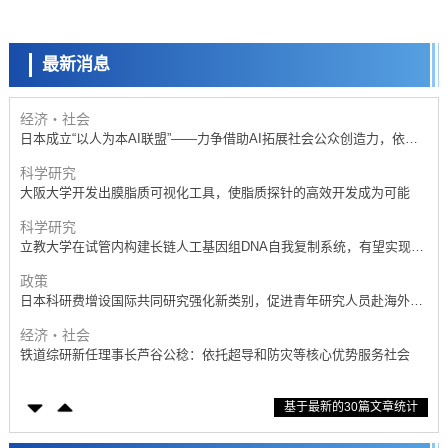
科学研究
为颗粒或片状
开发出300亿年仅误差1秒的光晶格钟，构建网络将其打造为下一代社会
基础设施
最新消息
经济・社会
日本成立“以人为本AI联盟”——力争借助AI拓展社会公众创造力，依托
产学合作推进研发
科学研究
大阪大学开发出膜脂质可视化工具，使脂质探针的高效开发成为可能
科学研究
立教大学在试管内构建长链人工基因组DNA自我复制系统，有望实现携
带大量基因的人工细胞
政策
日本科研费增设国际共同研究强化新类别，促进青年研究人员赴海外开
展研究
经济・社会
铁道综研新任理事长芦谷公稔：依托超导和防灾等核心优势服务社会
科学研究
东京大学通过叶绿体基因组编辑技术强化碳固定酶，成功提高光合作用
能力与生产力
科学研究
基于最新的30篇文章统计
藤田医科大学等成功鉴定出非结核分枝杆菌生存的必需基因，首次揭示
该基因的必要性因菌株而异
经济・社会