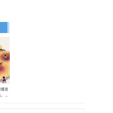
现爆发
络，弯
理论