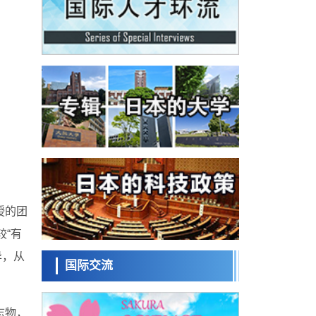
科学研究
为提升轮胎安全性与耐久性的材料设计开辟
道路
近畿大学等发现植物染料“日本茜”的红色成分
可抑制老化与炎症，有望成为新型功能性材
科学研究
料
群马大学开发针对难治性癫痫的新型基因疗
法，利用超小型GAD67启动子抑制发作
科学研究
九州大学揭示夜间眼压升高机制：两种激素
波动叠加所致
科学研究
东京都产技研采用新手法开发出可稳定工作
至300℃的介电材料，已验证电容器可在汽车
经济・社会
发动机等高温环境下工作
日本生成式AI使用者占比一年内翻倍，但与
中美德仍有较大差距
政策
授的团
日本修订首都直下型地震紧急对策：目标为
死亡人数至少减半，重点强化火灾防控
较“有
科学研究
福井大学发现细胞记忆过往并抑制反应的机
异，从
制，阐明即便DNA相同反应迥异之谜
国际交流
科学研究
神户大学确认口服癌症疫苗B440单药给药的
安全性，在转移性尿路上皮癌患者中开展临
政策
志物，
床试验