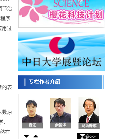
日本发布《令和8年版科学技术与创新白皮
调节治
书》，解读第七期基本计划首年度政策方向
科学研究
用程序
东京大学发现可诱导细胞死亡的新型信使物
日本科学未
质
来馆 科学交
应用过
科学研究
流员
东京都健康长寿医疗中心跨器官揭示衰老过
程中的糖链变化
科学研究
产总研无需石油利用松脂制备石墨前驱体，
小岩井忠道
泷川 进
戴维
可作为电池电极材料
科学研究
东京大学和海上保安厅等发现南海海槽沿线
板块边界锁定状态存在区域差异
专栏作者介绍
政策
者的表
日本第2次医疗研究开发调整费，根据一线实
陈小牧
安宁
李鸥
际情况和需求分配99.3亿日元
科学研究
千叶大学鉴定出导致难治性疾病“肺高血压症”
恶化的蛋白质“MYL9/12”，会引发血管结构恶
人数原
科学研究
化
京都大学高效生成光的构成单元“光子”，可应
学、
容江
余锦泽
马场錬成
用于量子计算机
然在
科学研究
更多>>
开发出300亿年仅误差1秒的光晶格钟，构建