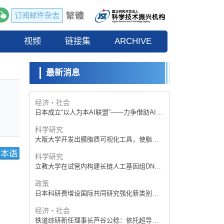
订阅邮件杂志
政策
日本科研费增设国际共同研究强化新类别，
流
视频
促进青年研究人员赴海外开展研究
链接集
ARCHIVE
科学研究
京都大学高效生成光的构成单元“光子”，可应
用于量子计算机
最新消息
科学研究
开发出300亿年仅误差1秒的光晶格钟，构建
网络将其打造为下一代社会基础设施
经济・社会
日本成立“以人为本AI联盟”——力争借助AI拓
展社会公众创造力，依托产学合作推进研发
科学研究
大阪大学开发出膜脂质可视化工具，使脂质
探针的高效开发成为可能
科学研究
立教大学在试管内构建长链人工基因组DNA
自我复制系统，有望实现携带大量基因的人
政策
工细胞
日本科研费增设国际共同研究强化新类别，
促进青年研究人员赴海外开展研究
经济・社会
铁道综研新任理事长芦谷公稔：依托超导和