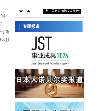
防灾等核心优势服务社会
科学研究
基于最新的30篇文章统计
东京大学通过叶绿体基因组编辑技术强化碳
9中
固定酶，成功提高光合作用能力与生产力
科学研究
”，
藤田医科大学等成功鉴定出非结核分枝杆菌
专题报道
生存的必需基因，首次揭示该基因的必要性
所引发
经济・社会
因菌株而异
【AI法下篇】如何应对AI的不可控性——中
律及社
央大学平野晋教授专访
科学研究
日本学术会议：为保持土壤健康应采取哪些
措施？探讨土壤保护与强化的具体对策
科学研究
大阪大学开发基于水氢键网络的温度预测新
方法，AI从分子排列信息中高精度解读
经济・社会
【AI法上篇】如何对“将人生交给AI”保持危机
感——中央大学平野晋教授专访
科学研究
庆应义塾大学阐明脑内“游击手”小胶质细胞包
裹保护受损神经细胞的机制，有望用于开发
科学研究
阿尔茨海默病等疾病疗法
日本东北大学与横滨橡胶全球首次从纳米尺
度揭示橡胶—黄铜粘接界面劣化抑制机制，