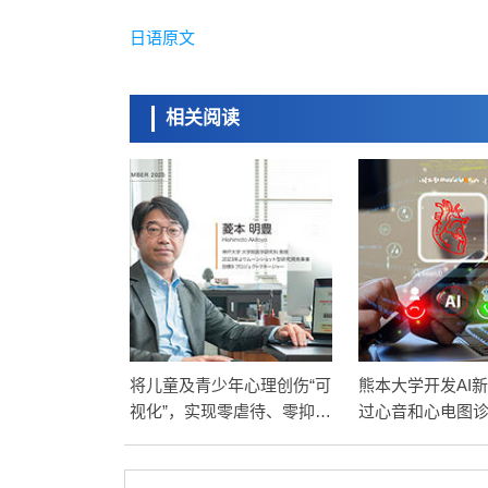
日语原文
相关阅读
将儿童及青少年心理创伤“可
熊本大学开发AI
视化”，实现零虐待、零抑
过心音和心电图
郁、零自杀社会（上）
竭，减轻患者负