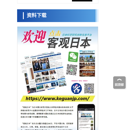
网络将其打造为下一代社会基础设施
经济・社会
资料下载
日本成立“以人为本AI联盟”——力争借助AI拓
日本科学未
展社会公众创造力，依托产学合作推进研发
来馆 科学交
科学研究
流员
大阪大学开发出膜脂质可视化工具，使脂质
探针的高效开发成为可能
科学研究
立教大学在试管内构建长链人工基因组DNA
小岩井忠道
泷川 进
戴维
自我复制系统，有望实现携带大量基因的人
政策
工细胞
日本科研费增设国际共同研究强化新类别，
促进青年研究人员赴海外开展研究
科学研究
京都大学高效生成光的构成单元“光子”，可应
用于量子计算机
科学研究
开发出300亿年仅误差1秒的光晶格钟，构建
网络将其打造为下一代社会基础设施
经济・社会
日本成立“以人为本AI联盟”——力争借助AI拓
展社会公众创造力，依托产学合作推进研发
科学研究
大阪大学开发出膜脂质可视化工具，使脂质