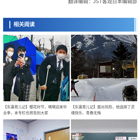
翻译编辑：JST客观日本编辑部
相关阅读
【东瀛育儿记】樱花时节，嘀嘀迎来毕
【东瀛育儿记】面对风险，他选择了灵
业季，本专栏也将告别大家
魂快乐、青春无悔