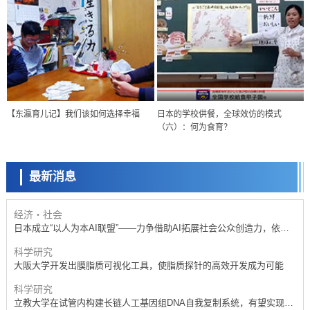
政策
日本科研费增设国际共同研究强化新类别，促进青年研究人员赴海外开
展研究
科学研究
【东瀛育儿记】我们该如何选择幸福
日本的学校供餐，全球效仿的模式
京都大学高效生成光的构成单元“光子”，可应用于量子计算机
（六）：何为食育？
科学研究
开发出300亿年仅误差1秒的光晶格钟，构建网络将其打造为下一代社会
基础设施
最新消息
经济・社会
日本成立“以人为本AI联盟”——力争借助AI拓展社会公众创造力，依托
产学合作推进研发
科学研究
大阪大学开发出膜脂质可视化工具，使脂质探针的高效开发成为可能
科学研究
立教大学在试管内构建长链人工基因组DNA自我复制系统，有望实现携
带大量基因的人工细胞
政策
日本科研费增设国际共同研究强化新类别，促进青年研究人员赴海外开