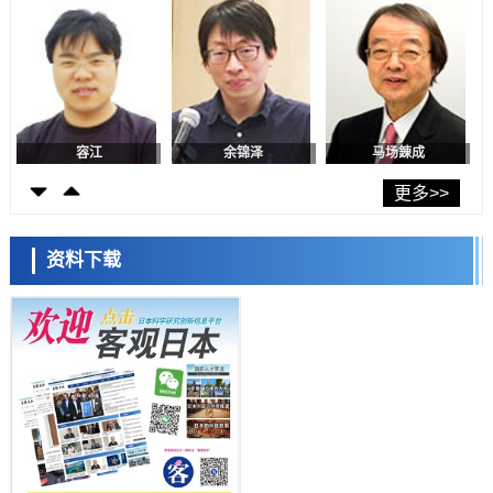
神户大学确认口服癌症疫苗B440单药给药的安全性，在转移性尿路上皮
癌患者中开展临床试验
政策
日本发布《令和8年版科学技术与创新白皮书》，解读第七期基本计划
首年度政策方向
科学研究
东京大学发现可诱导细胞死亡的新型信使物质
日本科学未来馆 科学交
科学研究
流员
东京都健康长寿医疗中心跨器官揭示衰老过程中的糖链变化
更多>>
科学研究
产总研无需石油利用松脂制备石墨前驱体，可作为电池电极材料
资料下载
科学研究
东京大学和海上保安厅等发现南海海槽沿线板块边界锁定状态存在区域
差异
小岩井忠道
泷川 进
戴维
政策
日本第2次医疗研究开发调整费，根据一线实际情况和需求分配99.3亿
日元
科学研究
千叶大学鉴定出导致难治性疾病“肺高血压症”恶化的蛋白质“MYL9/12”，
会引发血管结构恶化
科学研究
京都大学高效生成光的构成单元“光子”，可应用于量子计算机