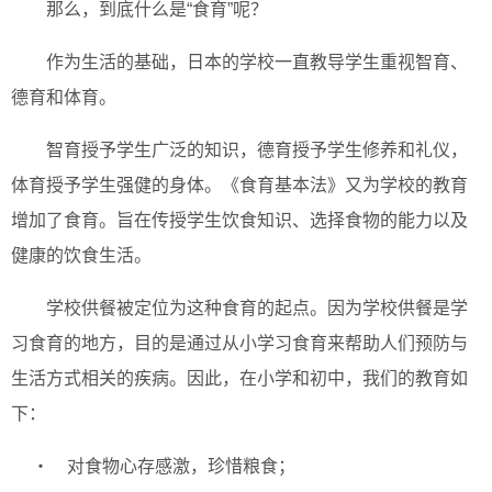
那么，到底什么是“食育”呢？
作为生活的基础，日本的学校一直教导学生重视智育、
德育和体育。
智育授予学生广泛的知识，德育授予学生修养和礼仪，
体育授予学生强健的身体。《食育基本法》又为学校的教育
增加了食育。旨在传授学生饮食知识、选择食物的能力以及
健康的饮食生活。
学校供餐被定位为这种食育的起点。因为学校供餐是学
习食育的地方，目的是通过从小学习食育来帮助人们预防与
生活方式相关的疾病。因此，在小学和初中，我们的教育如
下：
・ 对食物心存感激，珍惜粮食；