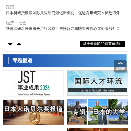
展研究
经济・社会
铁道综研新任理事长芦谷公稔：依托超导和防灾等核心优势服务社会
科学研究
东京大学通过叶绿体基因组编辑技术强化碳固定酶，成功提高光合作用
能力与生产力
科学研究
基于最新的30篇文章统计
藤田医科大学等成功鉴定出非结核分枝杆菌生存的必需基因，首次揭示
该基因的必要性因菌株而异
经济・社会
【AI法下篇】如何应对AI的不可控性——中央大学平野晋教授专访
专题报道
科学研究
日本学术会议：为保持土壤健康应采取哪些措施？探讨土壤保护与强化
的具体对策
科学研究
大阪大学开发基于水氢键网络的温度预测新方法，AI从分子排列信息中
高精度解读
经济・社会
【AI法上篇】如何对“将人生交给AI”保持危机感——中央大学平野晋教
日本科学未来馆 科学交
授专访
流员
科学研究
庆应义塾大学阐明脑内“游击手”小胶质细胞包裹保护受损神经细胞的机
制，有望用于开发阿尔茨海默病等疾病疗法