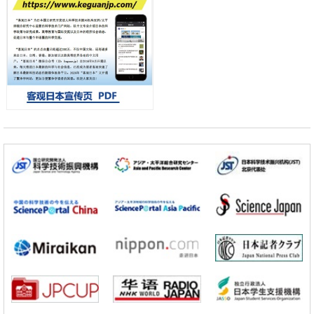
科学研究
开发出300亿年仅误差1秒的光晶格钟，构建网络将其打造为下一代社会
基础设施
经济・社会
日本成立“以人为本AI联盟”——力争借助AI拓展社会公众创造力，依托
产学合作推进研发
科学研究
大阪大学开发出膜脂质可视化工具，使脂质探针的高效开发成为可能
科学研究
立教大学在试管内构建长链人工基因组DNA自我复制系统，有望实现携
带大量基因的人工细胞
政策
日本科研费增设国际共同研究强化新类别，促进青年研究人员赴海外开
展研究
科学研究
京都大学高效生成光的构成单元“光子”，可应用于量子计算机
科学研究
开发出300亿年仅误差1秒的光晶格钟，构建网络将其打造为下一代社会
基础设施
经济・社会
日本成立“以人为本AI联盟”——力争借助AI拓展社会公众创造力，依托
产学合作推进研发