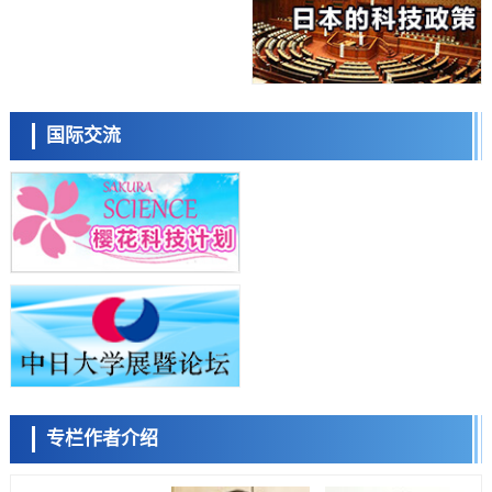
科学研究
日本东北大学与横滨橡胶全球首次从纳米尺度揭示橡胶—黄铜粘接界面
劣化抑制机制，为提升轮胎安全性与耐久性的材料设计开辟道路
科学研究
近畿大学等发现植物染料“日本茜”的红色成分可抑制老化与炎症，有望
小岩井忠道
泷川 进
戴维
成为新型功能性材料
科学研究
国际交流
群马大学开发针对难治性癫痫的新型基因疗法，利用超小型GAD67启动
子抑制发作
科学研究
九州大学揭示夜间眼压升高机制：两种激素波动叠加所致
科学研究
东京都产技研采用新手法开发出可稳定工作至300℃的介电材料，已验
证电容器可在汽车发动机等高温环境下工作
陈小牧
李鸥
安宁
经济・社会
日本生成式AI使用者占比一年内翻倍，但与中美德仍有较大差距
政策
日本修订首都直下型地震紧急对策：目标为死亡人数至少减半，重点强
化火灾防控
科学研究
专栏作者介绍
福井大学发现细胞记忆过往并抑制反应的机制，阐明即便DNA相同反应
迥异之谜
容江
余锦泽
马场錬成
科学研究