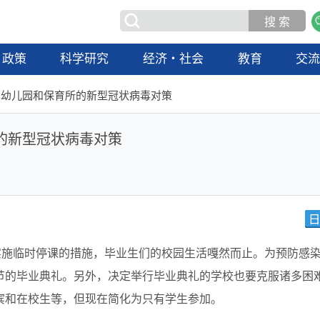
政策
科学研究
经济・社会
教育
交
本幼儿园和保育所的新型冠状病毒对策
的新型冠状病毒对策
实施临时停课的措施，毕业生们的校园生活嘎然而止。为预防感
节的毕业典礼。另外，决定举行毕业典礼的学校也要克服诸多困
宾和在校生等，但现在简化为只有学生参加。