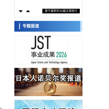
固定酶，成功提高光合作用能力与生产力
科学研究
基于最新的30篇文章统计
藤田医科大学等成功鉴定出非结核分枝杆菌
生存的必需基因，首次揭示该基因的必要性
经济・社会
因菌株而异
【AI法下篇】如何应对AI的不可控性——中
专题报道
央大学平野晋教授专访
科学研究
日本学术会议：为保持土壤健康应采取哪些
措施？探讨土壤保护与强化的具体对策
科学研究
大阪大学开发基于水氢键网络的温度预测新
方法，AI从分子排列信息中高精度解读
经济・社会
【AI法上篇】如何对“将人生交给AI”保持危机
感——中央大学平野晋教授专访
科学研究
庆应义塾大学阐明脑内“游击手”小胶质细胞包
裹保护受损神经细胞的机制，有望用于开发
科学研究
阿尔茨海默病等疾病疗法
日本东北大学与横滨橡胶全球首次从纳米尺
度揭示橡胶—黄铜粘接界面劣化抑制机制，
科学研究
为提升轮胎安全性与耐久性的材料设计开辟
道路
近畿大学等发现植物染料“日本茜”的红色成分
可抑制老化与炎症，有望成为新型功能性材