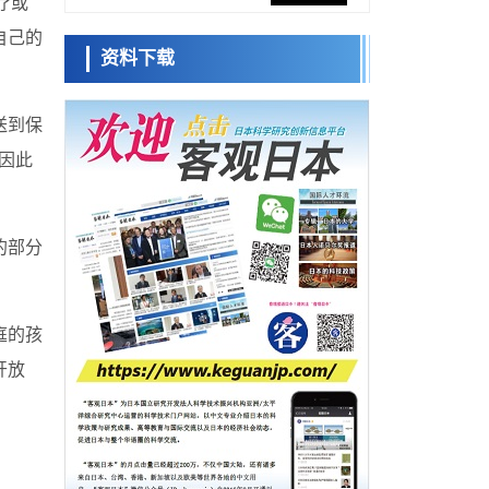
疗或
展社会公众创造力，依托产学合作推进研发
科学研究
自己的
资料下载
大阪大学开发出膜脂质可视化工具，使脂质
日本科学未
探针的高效开发成为可能
来馆 科学交
科学研究
流员
立教大学在试管内构建长链人工基因组DNA
送到保
自我复制系统，有望实现携带大量基因的人
政策
工细胞
因此
日本科研费增设国际共同研究强化新类别，
小岩井忠道
泷川 进
戴维
促进青年研究人员赴海外开展研究
科学研究
京都大学高效生成光的构成单元“光子”，可应
的部分
用于量子计算机
科学研究
开发出300亿年仅误差1秒的光晶格钟，构建
网络将其打造为下一代社会基础设施
经济・社会
庭的孩
日本成立“以人为本AI联盟”——力争借助AI拓
开放
展社会公众创造力，依托产学合作推进研发
科学研究
大阪大学开发出膜脂质可视化工具，使脂质
探针的高效开发成为可能
科学研究
立教大学在试管内构建长链人工基因组DNA