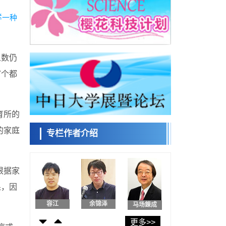
东京大学发现可诱导细胞死亡的新型信使物
质
样一种
科学研究
东京都健康长寿医疗中心跨器官揭示衰老过
日本科学未
程中的糖链变化
来馆 科学交
科学研究
流员
人数仍
产总研无需石油利用松脂制备石墨前驱体，
可作为电池电极材料
7个都
科学研究
东京大学和海上保安厅等发现南海海槽沿线
小岩井忠道
泷川 进
戴维
板块边界锁定状态存在区域差异
政策
育所的
日本第2次医疗研究开发调整费，根据一线实
际情况和需求分配99.3亿日元
的家庭
专栏作者介绍
科学研究
千叶大学鉴定出导致难治性疾病“肺高血压症”
陈小牧
安宁
李鸥
恶化的蛋白质“MYL9/12”，会引发血管结构恶
科学研究
化
根据家
京都大学高效生成光的构成单元“光子”，可应
用于量子计算机
果，因
科学研究
开发出300亿年仅误差1秒的光晶格钟，构建
容江
余锦泽
马场錬成
网络将其打造为下一代社会基础设施
经济・社会
更多>>
日本成立“以人为本AI联盟”——力争借助AI拓