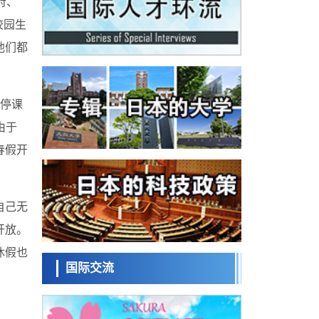
府、
科学研究
料
群马大学开发针对难治性癫痫的新型基因疗
校园生
法，利用超小型GAD67启动子抑制发作
科学研究
他们都
九州大学揭示夜间眼压升高机制：两种激素
波动叠加所致
科学研究
东京都产技研采用新手法开发出可稳定工作
停课
至300℃的介电材料，已验证电容器可在汽车
经济・社会
发动机等高温环境下工作
由于
日本生成式AI使用者占比一年内翻倍，但与
春假开
中美德仍有较大差距
政策
日本修订首都直下型地震紧急对策：目标为
死亡人数至少减半，重点强化火灾防控
科学研究
自己无
福井大学发现细胞记忆过往并抑制反应的机
制，阐明即便DNA相同反应迥异之谜
开放。
科学研究
休假也
神户大学确认口服癌症疫苗B440单药给药的
安全性，在转移性尿路上皮癌患者中开展临
国际交流
政策
床试验
日本发布《令和8年版科学技术与创新白皮
书》，解读第七期基本计划首年度政策方向
科学研究