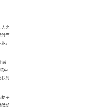
与人之
运转而
人数，
作岗
境中
尽快到
田捷子
编辑部