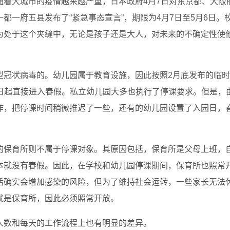
随着大城市的疫情越来越严重，日本政府4月7日对东京都、大阪
都一府五县发布了“紧急事态宣言”，期限为4月7日至5月6日。
为处于这个夹缝中，无论是孩子还是大人，对未来的不确定性使
型冠状病毒的。幼儿园属于教育设施，因此按照2月底发布的临时
20日起直接进入春假。私立幼儿园大多也执行了停课要求。但是，
作，把停课时间稍微推迟了一些，还有的幼儿园设置了入园日，
的保育所则不属于停课对象。其原因包括，保育所是父母上班，
本就没有春假。因此，在学校和幼儿园停课期间，保育所也照常
活确实会增加感染的风险，但为了维持社会运转，一些家长无法
就是保育所，因此必须照常开放。
人数和每天的工作流程上也有明显的差异。