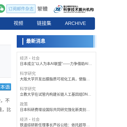
日本科研费增设国际共同研究强化新类别，
促进青年研究人员赴海外开展研究
订阅邮件杂志
科学研究
京都大学高效生成光的构成单元“光子”，可应
流
视频
用于量子计算机
链接集
ARCHIVE
科学研究
开发出300亿年仅误差1秒的光晶格钟，构建
网络将其打造为下一代社会基础设施
最新消息
经济・社会
日本成立“以人为本AI联盟”——力争借助AI拓
展社会公众创造力，依托产学合作推进研发
科学研究
大阪大学开发出膜脂质可视化工具，使脂质
探针的高效开发成为可能
科学研究
立教大学在试管内构建长链人工基因组DNA
自我复制系统，有望实现携带大量基因的人
政策
工细胞
日本科研费增设国际共同研究强化新类别，
促进青年研究人员赴海外开展研究
染，不
经济・社会
难，比
铁道综研新任理事长芦谷公稔：依托超导和
防灾等核心优势服务社会
科学研究
东京大学通过叶绿体基因组编辑技术强化碳