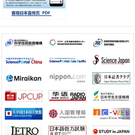
东京大学通过叶绿体基因组编辑技术强化碳固定酶，成功提高光合作用
能力与生产力
科学研究
藤田医科大学等成功鉴定出非结核分枝杆菌生存的必需基因，首次揭示
该基因的必要性因菌株而异
经济・社会
【AI法下篇】如何应对AI的不可控性——中央大学平野晋教授专访
科学研究
【JST事业成果】开发低成本与低功耗的新型AI处理器
政策
日本科研费增设国际共同研究强化新类别，促进青年研究人员赴海外开
展研究
经济・社会
铁道综研新任理事长芦谷公稔：依托超导和防灾等核心优势服务社会
科学研究
东京大学通过叶绿体基因组编辑技术强化碳固定酶，成功提高光合作用
能力与生产力
科学研究
藤田医科大学等成功鉴定出非结核分枝杆菌生存的必需基因，首次揭示
该基因的必要性因菌株而异