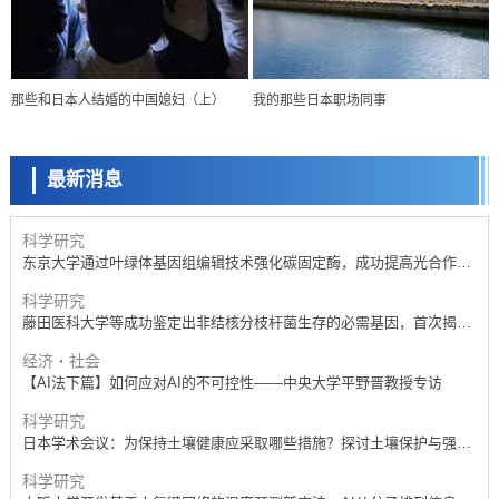
科学研究
【JST事业成果】开发低成本与低功耗的新型AI处理器
政策
日本科研费增设国际共同研究强化新类别，促进青年研究人员赴海外开
那些和日本人结婚的中国媳妇（上）
我的那些日本职场同事
展研究
经济・社会
铁道综研新任理事长芦谷公稔：依托超导和防灾等核心优势服务社会
最新消息
科学研究
东京大学通过叶绿体基因组编辑技术强化碳固定酶，成功提高光合作用
能力与生产力
科学研究
藤田医科大学等成功鉴定出非结核分枝杆菌生存的必需基因，首次揭示
该基因的必要性因菌株而异
经济・社会
【AI法下篇】如何应对AI的不可控性——中央大学平野晋教授专访
科学研究
日本学术会议：为保持土壤健康应采取哪些措施？探讨土壤保护与强化
的具体对策
科学研究
大阪大学开发基于水氢键网络的温度预测新方法，AI从分子排列信息中
高精度解读
经济・社会