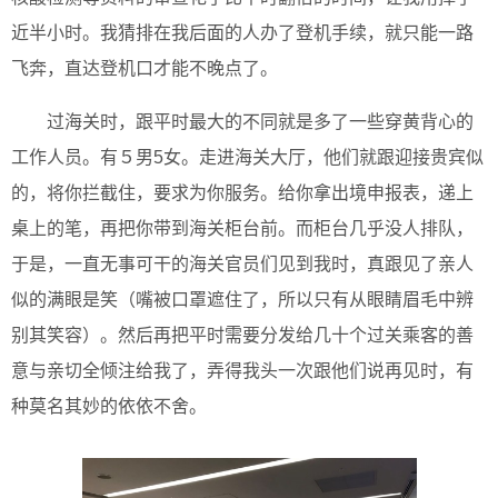
近半小时。我猜排在我后面的人办了登机手续，就只能一路
飞奔，直达登机口才能不晚点了。
过海关时，跟平时最大的不同就是多了一些穿黄背心的
工作人员。有５男5女。走进海关大厅，他们就跟迎接贵宾似
的，将你拦截住，要求为你服务。给你拿出境申报表，递上
桌上的笔，再把你带到海关柜台前。而柜台几乎没人排队，
于是，一直无事可干的海关官员们见到我时，真跟见了亲人
似的满眼是笑（嘴被口罩遮住了，所以只有从眼睛眉毛中辨
别其笑容）。然后再把平时需要分发给几十个过关乘客的善
意与亲切全倾注给我了，弄得我头一次跟他们说再见时，有
种莫名其妙的依依不舍。