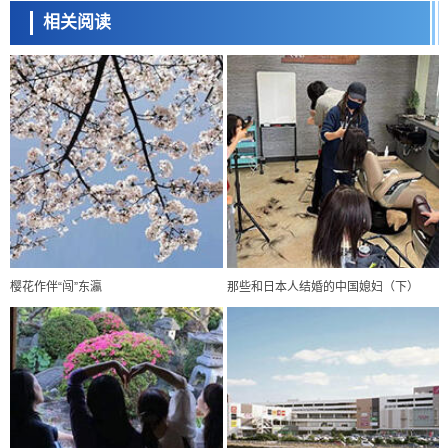
相关阅读
樱花作伴“闯”东瀛
那些和日本人结婚的中国媳妇（下）
经济・社会
【AI法下篇】如何应对AI的不可控性——中央大学平野晋教授专访