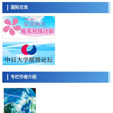
化火灾防控
科学研究
国际交流
福井大学发现细胞记忆过往并抑制反应的机制，阐明即便DNA相同反应
迥异之谜
陈小牧
李鸥
安宁
科学研究
神户大学确认口服癌症疫苗B440单药给药的安全性，在转移性尿路上皮
癌患者中开展临床试验
政策
日本发布《令和8年版科学技术与创新白皮书》，解读第七期基本计划
首年度政策方向
科学研究
东京大学发现可诱导细胞死亡的新型信使物质
容江
余锦泽
马场錬成
科学研究
东京都健康长寿医疗中心跨器官揭示衰老过程中的糖链变化
科学研究
专栏作者介绍
产总研无需石油利用松脂制备石墨前驱体，可作为电池电极材料
科学研究
东京大学和海上保安厅等发现南海海槽沿线板块边界锁定状态存在区域
差异
日本科学未来馆 科学交
政策
流员
日本第2次医疗研究开发调整费，根据一线实际情况和需求分配99.3亿
日元