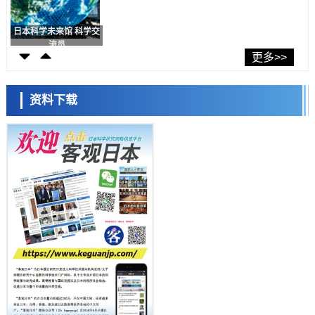
科学研究
千叶大学鉴定出导致难治性疾病“肺高血压症”恶化的蛋白质“MYL9/12”，
会引发血管结构恶化
科学研究
京都大学高效生成光的构成单元“光子”，可应用于量子计算机
更多>>
科学研究
小岩井忠道
泷川 进
戴维
用数理模型诠释慢性荨麻疹的发病机理，借助数学的力量实现个体化最
资料下载
佳治疗
科学研究
【JST事业成果】发现室温下工作的交替磁体
科学研究
夜景也能清晰呈现在纸上——日本“铁路摄影迷”教授研发新技术
科学研究
【JST事业成果】开发低成本与低功耗的新型AI处理器
政策
日本科研费增设国际共同研究强化新类别，促进青年研究人员赴海外开
展研究
经济・社会
铁道综研新任理事长芦谷公稔：依托超导和防灾等核心优势服务社会
科学研究