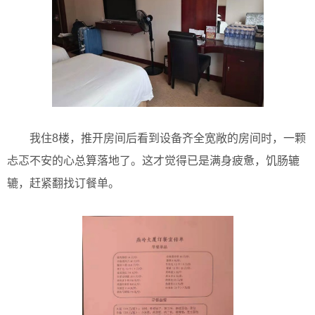
我住8楼，推开房间后看到设备齐全宽敞的房间时，一颗
忐忑不安的心总算落地了。这才觉得已是满身疲惫，饥肠辘
辘，赶紧翻找订餐单。