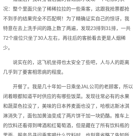
况：整个里面只坐了稀稀拉拉的一些乘客，这跟我抢票都抢
不到手的结果完全不匹配啊！为了精确证实自己的惊讶，我
特意在去上洗手间的路上数了两遍，发现23排到31排，一共
72个座位只坐了30人左右，再往后的客舱看去更是人烟稀
少。
说实在的，这飞机坐得也太安全了些吧，人与人的距离
几乎到了要害相思病的程度。
开餐了。我是几十年如一日乘坐JAL公司的老顾客，所以
闭着眼都知道平时供应的有哪些饭菜。发现往常必有的水果
和蔬菜色拉没了，美味的日本荞麦面也没了，哈根达斯冰淇
淋消失了，面包加黄油变成了两片饼干加一块奶酪。推车上
的饮料还看得到啤酒和红葡萄酒，但是藏在了所有饮料瓶的
里面。服务员寻问乘客喝什么饮料时，也刻意省略了告知所