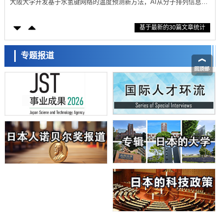
【AI法上篇】如何对“将人生交给AI”保持危机感——中央大学平野晋教
授专访
科学研究
基于最新的30篇文章统计
庆应义塾大学阐明脑内“游击手”小胶质细胞包裹保护受损神经细胞的机
制，有望用于开发阿尔茨海默病等疾病疗法
科学研究
日本东北大学与横滨橡胶全球首次从纳米尺度揭示橡胶—黄铜粘接界面
专题报道
劣化抑制机制，为提升轮胎安全性与耐久性的材料设计开辟道路
科学研究
近畿大学等发现植物染料“日本茜”的红色成分可抑制老化与炎症，有望
成为新型功能性材料
日本科学未来馆 科学交
科学研究
流员
群马大学开发针对难治性癫痫的新型基因疗法，利用超小型GAD67启动
子抑制发作
科学研究
九州大学揭示夜间眼压升高机制：两种激素波动叠加所致
科学研究
东京都产技研采用新手法开发出可稳定工作至300℃的介电材料，已验
证电容器可在汽车发动机等高温环境下工作
小岩井忠道
泷川 进
戴维
经济・社会
日本生成式AI使用者占比一年内翻倍，但与中美德仍有较大差距
政策
日本修订首都直下型地震紧急对策：目标为死亡人数至少减半，重点强