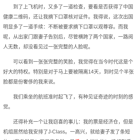
到了上飞机时，又多了一道检查，要看是否获得了中国
健康二维码，还让我摘下口罩核对证件。我得说，这次出国
明显多了一道手续：不断被要求摘下口罩以观尊容。而我
呢，从出家门跟妻子告别后，尽管横跨了两个国家，一路阅
人无数，却没看见过一张完整的人脸呢。
可以看到一张张完整的笑脸，我觉得在当今时代这是个
好大的特权。特别是对于马上要被隔离14天，到时见个半张
脸都是份奢侈的我来说。
我们乘坐的航班准时起飞了，有种见证奇迹的时刻的感
觉。
还得补充一个让我窃喜的事儿：我的票是经济仓，但是
机组居然给我安排了J-Class。一高兴，就给妻子发了条短