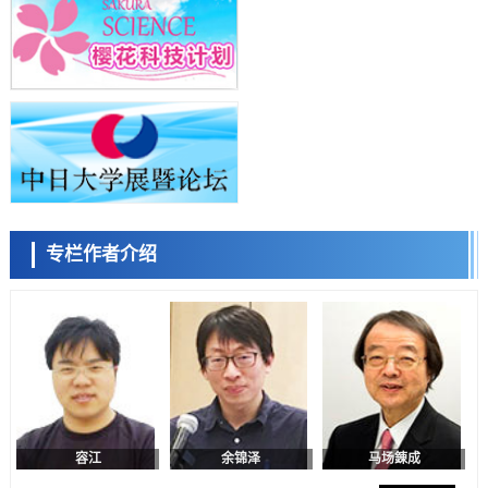
科学研究
九州大学揭示夜间眼压升高机制：两种激素波动叠加所致
科学研究
东京都产技研采用新手法开发出可稳定工作至300℃的介电材料，已验
陈小牧
李鸥
安宁
证电容器可在汽车发动机等高温环境下工作
经济・社会
日本生成式AI使用者占比一年内翻倍，但与中美德仍有较大差距
政策
日本修订首都直下型地震紧急对策：目标为死亡人数至少减半，重点强
化火灾防控
科学研究
专栏作者介绍
福井大学发现细胞记忆过往并抑制反应的机制，阐明即便DNA相同反应
容江
余锦泽
马场錬成
迥异之谜
科学研究
神户大学确认口服癌症疫苗B440单药给药的安全性，在转移性尿路上皮
癌患者中开展临床试验
政策
日本发布《令和8年版科学技术与创新白皮书》，解读第七期基本计划
首年度政策方向
科学研究
东京大学发现可诱导细胞死亡的新型信使物质
日本科学未来馆 科学交
科学研究
流员