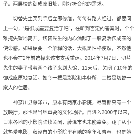
子。两层楼的御成座旧址，刚好符合他的需求。
切替先生买到手后立即修缮，每每有路人经过，都要问
上一句，“是御成座要复活了吧”，在听到否定的答案时，个个
难掩失望地离开。切替先生的内心涌起了一股复活御成座的
使命感。如果硬要一个解释的话，大概是性格使然，不然他
也不会在2年前选择来该市支援重建。2014年7月7日，切替
先生的妻子带着两个孩子来到大馆，11天后，关闭了10年的
御成座原地复活。如今一楼是影院和事务所，二楼是切替一
家人的住居。
神奈川县藤泽市，原本有两家小影院，尽管都只有一个
放映厅，那也是当地重要的文化场所。自进入2000年以来，
日本各地的小影院陆续关闭，藤泽市也未能幸免。翔子从小
就热爱电影，藤泽市的小影院里有她的童年和青春，也是她