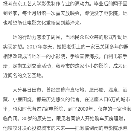
报考东京工艺大学影像制作专业的源动力。毕业后的翔子回
到老家，每个月组织一次露天放映会，即便没了电影院，她
也希望能让电影文化重新回到藤泽来。
她的行动力感染了周围，当地民众以众筹的形式帮助她
实现梦想。2017年春天，她把老街上的一家已关闭多年的照
相馆改建成当地唯一的小影院，手绘宣传海报，自制电影手
册，定期策划交流活动，藤泽市的这家小小的影院，成为远
近闻名的文艺圣地。
大分县日田市，曾经是幕府直辖地，屋形船、温泉、酒
藏、小鹿田烧，都是历史悠久的代言。在这座人口6万的城市
里，昭和时代有过7家电影院，到了2009年，仅存的一家也濒
临倒闭。30岁的原先生，眼见着同龄人开始购车买房理财，
他咬咬牙决心投资城市的未来——把濒临倒闭的电影院承包