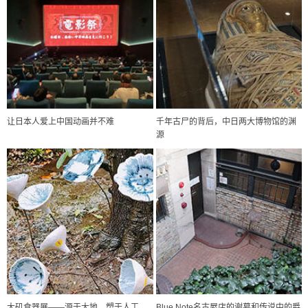
让日本人爱上中国动画并不难
千年古尸的背后，中日两大博物馆的渊
源
政策
日本科研费增设国际共同研究强化新类别，促进青年研究人员赴海外开
展研究
科学研究
大矶食器展——源于大地、塑于人工、
Blue Note名古屋店的谢幕和传说中的爵