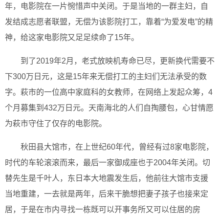
年，电影院在一片惋惜声中关闭。于是当地的一群主妇，自
发结成志愿者联盟，无偿为该影院打工，靠着“为爱发电”的精
神，给这家电影院又足足续命了15年。
到了2019年2月，老式放映机寿命已尽，更新换代需要不
下300万日元，这是15年来无偿打工的主妇们无法承受的数
字。萩市的一位高中家庭科的女教师，在网络上发起众筹，4
个月募集到432万日元。天南海北的人们自掏腰包，心甘情愿
为萩市守住了仅存的电影院。
秋田县大馆市，在上世纪60年代，曾经有过8家电影院，
时代的车轮滚滚而来，最后一家御成座也于2004年关闭。切
替先生是千叶人，东日本大地震发生后，他前往大馆市支援
当地重建，一去就是两年，后来干脆想把妻子孩子也接来定
居，于是在市内寻找一栋既可以开事务所又可以住居的房