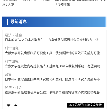
京都大学高效生成光的构成单元“光子”，可应用于量子计算机
成于天意
士乐咖啡屋
科学研究
开发出300亿年仅误差1秒的光晶格钟，构建网络将其打造为下一代社会
基础设施
最新消息
经济・社会
日本成立“以人为本AI联盟”——力争借助AI拓展社会公众创造力，依托
产学合作推进研发
科学研究
大阪大学开发出膜脂质可视化工具，使脂质探针的高效开发成为可能
科学研究
立教大学在试管内构建长链人工基因组DNA自我复制系统，有望实现携
带大量基因的人工细胞
政策
日本科研费增设国际共同研究强化新类别，促进青年研究人员赴海外开
展研究
经济・社会
铁道综研新任理事长芦谷公稔：依托超导和防灾等核心优势服务社会
科学研究
东京大学通过叶绿体基因组编辑技术强化碳固定酶，成功提高光合作用
能力与生产力
科学研究
基于最新的30篇文章统计
藤田医科大学等成功鉴定出非结核分枝杆菌生存的必需基因，首次揭示