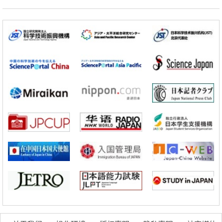
科学研究
立教大学在试管内构建长链人工基因组DNA自我复制系统，有望实现携
带大量基因的人工细胞
政策
日本科研费增设国际共同研究强化新类别，促进青年研究人员赴海外开
展研究
科学研究
京都大学高效生成光的构成单元“光子”，可应用于量子计算机
科学研究
开发出300亿年仅误差1秒的光晶格钟，构建网络将其打造为下一代社会
基础设施
经济・社会
日本成立“以人为本AI联盟”——力争借助AI拓展社会公众创造力，依托
产学合作推进研发
科学研究
大阪大学开发出膜脂质可视化工具，使脂质探针的高效开发成为可能
科学研究
立教大学在试管内构建长链人工基因组DNA自我复制系统，有望实现携
带大量基因的人工细胞