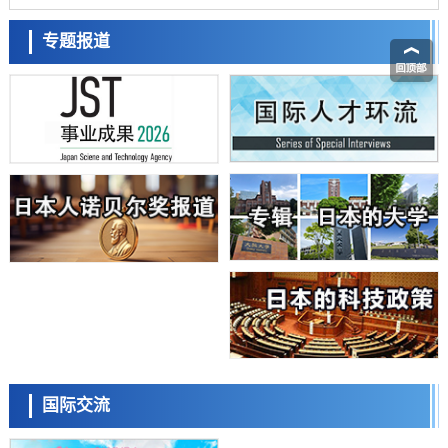
该基因的必要性因菌株而异
经济・社会
【AI法下篇】如何应对AI的不可控性——中央大学平野晋教授专访
专题报道
科学研究
日本学术会议：为保持土壤健康应采取哪些措施？探讨土壤保护与强化
的具体对策
科学研究
大阪大学开发基于水氢键网络的温度预测新方法，AI从分子排列信息中
高精度解读
经济・社会
【AI法上篇】如何对“将人生交给AI”保持危机感——中央大学平野晋教
日本科学未来馆 科学交
授专访
流员
科学研究
庆应义塾大学阐明脑内“游击手”小胶质细胞包裹保护受损神经细胞的机
制，有望用于开发阿尔茨海默病等疾病疗法
科学研究
日本东北大学与横滨橡胶全球首次从纳米尺度揭示橡胶—黄铜粘接界面
劣化抑制机制，为提升轮胎安全性与耐久性的材料设计开辟道路
科学研究
近畿大学等发现植物染料“日本茜”的红色成分可抑制老化与炎症，有望
小岩井忠道
泷川 进
戴维
成为新型功能性材料
科学研究
国际交流
群马大学开发针对难治性癫痫的新型基因疗法，利用超小型GAD67启动
子抑制发作