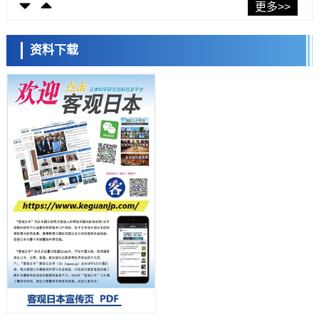
东京都健康长寿医疗中心跨器官揭示衰老过程中的糖链变化
更多>>
科学研究
产总研无需石油利用松脂制备石墨前驱体，可作为电池电极材料
资料下载
科学研究
东京大学和海上保安厅等发现南海海槽沿线板块边界锁定状态存在区域
差异
小岩井忠道
泷川 进
戴维
政策
日本第2次医疗研究开发调整费，根据一线实际情况和需求分配99.3亿
日元
科学研究
千叶大学鉴定出导致难治性疾病“肺高血压症”恶化的蛋白质“MYL9/12”，
会引发血管结构恶化
科学研究
京都大学高效生成光的构成单元“光子”，可应用于量子计算机
科学研究
开发出300亿年仅误差1秒的光晶格钟，构建网络将其打造为下一代社会
基础设施
经济・社会
日本成立“以人为本AI联盟”——力争借助AI拓展社会公众创造力，依托
产学合作推进研发
科学研究
大阪大学开发出膜脂质可视化工具，使脂质探针的高效开发成为可能