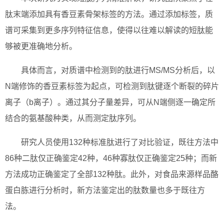
肽末端添加具有香豆素骨架标签的方法。通过添加标签，质
谱可采集到更多序列特征信息，使得以往难以解读的短肽能
够被更准确地分析。
具体而言，对质谱中检测到的肽进行MS/MS分析后，以
N端修饰的香豆素标签为起点，可检测到肽键逐个断裂的碎片
离子（b离子）。通过其分子量差异，可从N端侧逐一确定所
结合的氨基酸种类，从而测定肽序列。
研究人员使用132种标准肽进行了对比验证，既往方法中
86种二肽仅正确鉴定42种，46种寡肽仅正确鉴定25种；而新
方法成功正确鉴定了全部132种肽。此外，对食品来源样品酪
蛋白胨进行分析时，新方法鉴定出的肽数量也多于既往方
法。