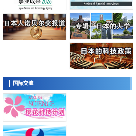
日本学术会议：为保持土壤健康应采取哪些措施？探讨土壤保护与强化
的具体对策
科学研究
大阪大学开发基于水氢键网络的温度预测新方法，AI从分子排列信息中
高精度解读
经济・社会
【AI法上篇】如何对“将人生交给AI”保持危机感——中央大学平野晋教
授专访
科学研究
庆应义塾大学阐明脑内“游击手”小胶质细胞包裹保护受损神经细胞的机
制，有望用于开发阿尔茨海默病等疾病疗法
科学研究
日本东北大学与横滨橡胶全球首次从纳米尺度揭示橡胶—黄铜粘接界面
日本科学未来馆 科学交
劣化抑制机制，为提升轮胎安全性与耐久性的材料设计开辟道路
流员
科学研究
国际交流
近畿大学等发现植物染料“日本茜”的红色成分可抑制老化与炎症，有望
成为新型功能性材料
科学研究
群马大学开发针对难治性癫痫的新型基因疗法，利用超小型GAD67启动
子抑制发作
科学研究
九州大学揭示夜间眼压升高机制：两种激素波动叠加所致
小岩井忠道
泷川 进
戴维
科学研究