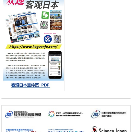
日本科学未来馆 科学交
科学研究
流员
东京大学和海上保安厅等发现南海海槽沿线板块边界锁定状态存在区域
差异
政策
日本第2次医疗研究开发调整费，根据一线实际情况和需求分配99.3亿
日元
科学研究
千叶大学鉴定出导致难治性疾病“肺高血压症”恶化的蛋白质“MYL9/12”，
会引发血管结构恶化
小岩井忠道
泷川 进
戴维
科学研究
京都大学高效生成光的构成单元“光子”，可应用于量子计算机
科学研究
开发出300亿年仅误差1秒的光晶格钟，构建网络将其打造为下一代社会
基础设施
经济・社会
日本成立“以人为本AI联盟”——力争借助AI拓展社会公众创造力，依托
产学合作推进研发
科学研究
大阪大学开发出膜脂质可视化工具，使脂质探针的高效开发成为可能
科学研究
立教大学在试管内构建长链人工基因组DNA自我复制系统，有望实现携
带大量基因的人工细胞