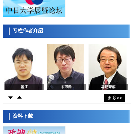
东京都产技研采用新手法开发出可稳定工作至300℃的介电材料，已验
证电容器可在汽车发动机等高温环境下工作
经济・社会
日本生成式AI使用者占比一年内翻倍，但与中美德仍有较大差距
政策
专栏作者介绍
日本修订首都直下型地震紧急对策：目标为死亡人数至少减半，重点强
陈小牧
李鸥
安宁
化火灾防控
科学研究
福井大学发现细胞记忆过往并抑制反应的机制，阐明即便DNA相同反应
迥异之谜
科学研究
神户大学确认口服癌症疫苗B440单药给药的安全性，在转移性尿路上皮
癌患者中开展临床试验
政策
日本发布《令和8年版科学技术与创新白皮书》，解读第七期基本计划
首年度政策方向
容江
余锦泽
马场錬成
科学研究
东京大学发现可诱导细胞死亡的新型信使物质
更多>>
科学研究
东京都健康长寿医疗中心跨器官揭示衰老过程中的糖链变化
资料下载
科学研究
产总研无需石油利用松脂制备石墨前驱体，可作为电池电极材料