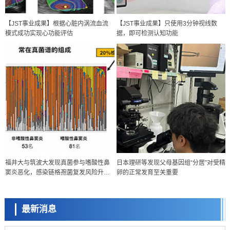
【JST事业成果】根据心脏内涡流血流
【JST事业成果】只使用3分钟视线数
模式成功实现心功能评估
据，即可检测认知功能
政策
福井大与筑波大发现真菌参与嗜酸性鼻
日本理研等发现父母基因组“分居”对受精
日本科研费增设国际共同研究强化新类别，促进青年研究人员赴海外开
窦炎恶化，感染链格孢菌复发风险升至
卵的正常发育至关重要
展研究
科学研究
2.8倍
京都大学高效生成光的构成单元“光子”，可应用于量子计算机
最新消息
科学研究
开发出300亿年仅误差1秒的光晶格钟，构建网络将其打造为下一代社会
基础设施