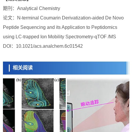
期刊：Analytical Chemistry
论文：N-terminal Coumarin Derivatization-aided De Novo
Peptide Sequencing and its Application to Peptidomics
using LC-trapped Ion Mobility Spectrometry-qTOF /MS
DOI：10.1021/acs.analchem.6c01542
相关阅读