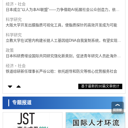
经济・社会
日本成立“以人为本AI联盟”——力争借助AI拓展社会公众创造力，依托
产学合作推进研发
科学研究
大阪大学开发出膜脂质可视化工具，使脂质探针的高效开发成为可能
科学研究
立教大学在试管内构建长链人工基因组DNA自我复制系统，有望实现携
带大量基因的人工细胞
政策
日本科研费增设国际共同研究强化新类别，促进青年研究人员赴海外开
展研究
经济・社会
铁道综研新任理事长芦谷公稔：依托超导和防灾等核心优势服务社会
科学研究
基于最新的30篇文章统计
东京大学通过叶绿体基因组编辑技术强化碳固定酶，成功提高光合作用
能力与生产力
科学研究
藤田医科大学等成功鉴定出非结核分枝杆菌生存的必需基因，首次揭示
专题报道
该基因的必要性因菌株而异
经济・社会
【AI法下篇】如何应对AI的不可控性——中央大学平野晋教授专访
科学研究