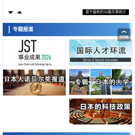
产学合作推进研发
科学研究
基于最新的30篇文章统计
大阪大学开发出膜脂质可视化工具，使脂质探针的高效开发成为可能
科学研究
立教大学在试管内构建长链人工基因组DNA自我复制系统，有望实现携
专题报道
带大量基因的人工细胞
政策
日本科研费增设国际共同研究强化新类别，促进青年研究人员赴海外开
展研究
经济・社会
铁道综研新任理事长芦谷公稔：依托超导和防灾等核心优势服务社会
科学研究
东京大学通过叶绿体基因组编辑技术强化碳固定酶，成功提高光合作用
能力与生产力
科学研究
藤田医科大学等成功鉴定出非结核分枝杆菌生存的必需基因，首次揭示
该基因的必要性因菌株而异
经济・社会
【AI法下篇】如何应对AI的不可控性——中央大学平野晋教授专访
科学研究
日本学术会议：为保持土壤健康应采取哪些措施？探讨土壤保护与强化
日本科学未来馆 科学交
的具体对策