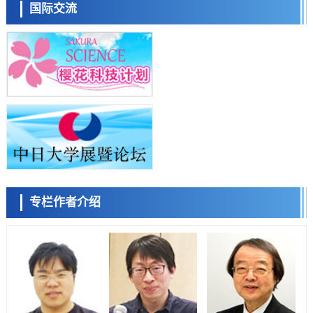
流员
科学研究
国际交流
大阪大学开发基于水氢键网络的温度预测新方法，AI从分子排列信息中
高精度解读
经济・社会
【AI法上篇】如何对“将人生交给AI”保持危机感——中央大学平野晋教
授专访
科学研究
庆应义塾大学阐明脑内“游击手”小胶质细胞包裹保护受损神经细胞的机
小岩井忠道
泷川 进
戴维
制，有望用于开发阿尔茨海默病等疾病疗法
科学研究
日本东北大学与横滨橡胶全球首次从纳米尺度揭示橡胶—黄铜粘接界面
劣化抑制机制，为提升轮胎安全性与耐久性的材料设计开辟道路
科学研究
近畿大学等发现植物染料“日本茜”的红色成分可抑制老化与炎症，有望
成为新型功能性材料
科学研究
专栏作者介绍
群马大学开发针对难治性癫痫的新型基因疗法，利用超小型GAD67启动
陈小牧
李鸥
安宁
子抑制发作
科学研究
九州大学揭示夜间眼压升高机制：两种激素波动叠加所致
科学研究
东京都产技研采用新手法开发出可稳定工作至300℃的介电材料，已验
证电容器可在汽车发动机等高温环境下工作
经济・社会