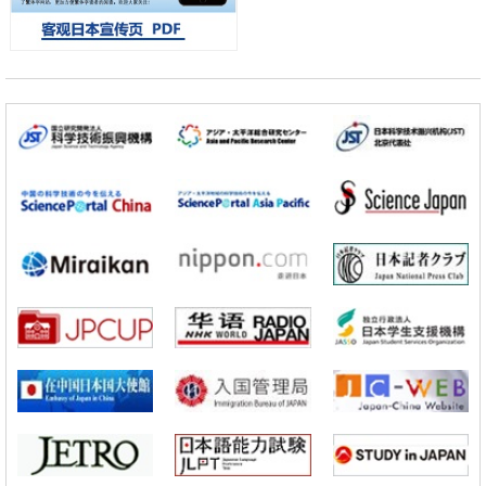
果转化
科学研究
广岛大学发现EB病毒致病的淋巴瘤等相关疾病治疗新线索，聚焦CD80
抗体治疗可行性
科学研究
东京大学调查300多人MRI图像发现精神分裂症患者脑部外形特征——
苍白球外节部体积增大
科学研究
大阪大学通过探针表面分子修饰实现生物组织内微细脂质分布的可视
化，研发出面向单细胞质谱成像的新技术
科学研究
开发出300亿年仅误差1秒的光晶格钟，构建网络将其打造为下一代社会
基础设施
科学研究
产总研无需石油利用松脂制备石墨前驱体，可作为电池电极材料
政策
日本内阁会议通过《2026年综合创新战略》，将统筹推进科学研究与成
果转化
科学研究
广岛大学发现EB病毒致病的淋巴瘤等相关疾病治疗新线索，聚焦CD80
抗体治疗可行性
科学研究
东京大学调查300多人MRI图像发现精神分裂症患者脑部外形特征——
苍白球外节部体积增大