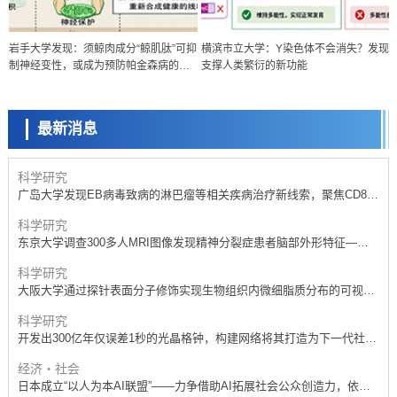
科学研究
岩手大学发现：须鲸肉成分“鲸肌肽”可抑
横滨市立大学：Y染色体不会消失？发现
开发出300亿年仅误差1秒的光晶格钟，构建网络将其打造为下一代社会
制神经变性，或成为预防帕金森病的新
支撑人类繁衍的新功能
基础设施
科学研究
策略
产总研无需石油利用松脂制备石墨前驱体，可作为电池电极材料
最新消息
政策
日本内阁会议通过《2026年综合创新战略》，将统筹推进科学研究与成
果转化
科学研究
广岛大学发现EB病毒致病的淋巴瘤等相关疾病治疗新线索，聚焦CD80
抗体治疗可行性
科学研究
东京大学调查300多人MRI图像发现精神分裂症患者脑部外形特征——
苍白球外节部体积增大
科学研究
大阪大学通过探针表面分子修饰实现生物组织内微细脂质分布的可视
化，研发出面向单细胞质谱成像的新技术
科学研究
开发出300亿年仅误差1秒的光晶格钟，构建网络将其打造为下一代社会
基础设施
经济・社会
日本成立“以人为本AI联盟”——力争借助AI拓展社会公众创造力，依托