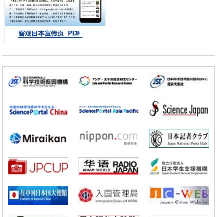
科学研究
开发出300亿年仅误差1秒的光晶格钟，构建网络将其打造为下一代社会
基础设施
经济・社会
日本成立“以人为本AI联盟”——力争借助AI拓展社会公众创造力，依托
产学合作推进研发
科学研究
大阪大学开发出膜脂质可视化工具，使脂质探针的高效开发成为可能
科学研究
立教大学在试管内构建长链人工基因组DNA自我复制系统，有望实现携
带大量基因的人工细胞
政策
日本科研费增设国际共同研究强化新类别，促进青年研究人员赴海外开
展研究
科学研究
京都大学高效生成光的构成单元“光子”，可应用于量子计算机
科学研究
开发出300亿年仅误差1秒的光晶格钟，构建网络将其打造为下一代社会
基础设施
经济・社会
日本成立“以人为本AI联盟”——力争借助AI拓展社会公众创造力，依托
产学合作推进研发