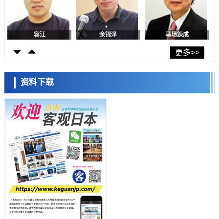
癌患者中开展临床试验
政策
日本发布《令和8年版科学技术与创新白皮书》，解读第七期基本计划
首年度政策方向
容江
余锦泽
马场錬成
科学研究
东京大学发现可诱导细胞死亡的新型信使物质
更多>>
科学研究
东京都健康长寿医疗中心跨器官揭示衰老过程中的糖链变化
资料下载
科学研究
产总研无需石油利用松脂制备石墨前驱体，可作为电池电极材料
日本科学未来馆 科学交
科学研究
流员
东京大学和海上保安厅等发现南海海槽沿线板块边界锁定状态存在区域
差异
政策
日本第2次医疗研究开发调整费，根据一线实际情况和需求分配99.3亿
日元
科学研究
千叶大学鉴定出导致难治性疾病“肺高血压症”恶化的蛋白质“MYL9/12”，
会引发血管结构恶化
小岩井忠道
泷川 进
戴维
科学研究
京都大学高效生成光的构成单元“光子”，可应用于量子计算机