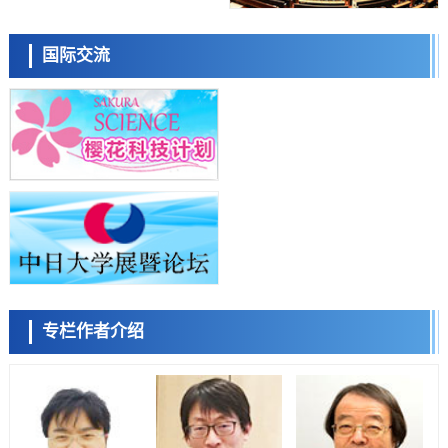
日本东北大学与横滨橡胶全球首次从纳米尺度揭示橡胶—黄铜粘接界面
日本科学未来馆 科学交
劣化抑制机制，为提升轮胎安全性与耐久性的材料设计开辟道路
流员
科学研究
国际交流
近畿大学等发现植物染料“日本茜”的红色成分可抑制老化与炎症，有望
成为新型功能性材料
科学研究
群马大学开发针对难治性癫痫的新型基因疗法，利用超小型GAD67启动
子抑制发作
科学研究
九州大学揭示夜间眼压升高机制：两种激素波动叠加所致
小岩井忠道
泷川 进
戴维
科学研究
东京都产技研采用新手法开发出可稳定工作至300℃的介电材料，已验
证电容器可在汽车发动机等高温环境下工作
经济・社会
日本生成式AI使用者占比一年内翻倍，但与中美德仍有较大差距
政策
专栏作者介绍
日本修订首都直下型地震紧急对策：目标为死亡人数至少减半，重点强
陈小牧
李鸥
安宁
化火灾防控
科学研究
福井大学发现细胞记忆过往并抑制反应的机制，阐明即便DNA相同反应
迥异之谜
科学研究
神户大学确认口服癌症疫苗B440单药给药的安全性，在转移性尿路上皮