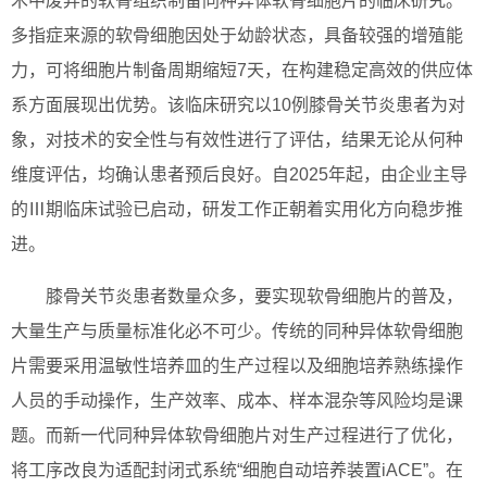
术中废弃的软骨组织制备同种异体软骨细胞片的临床研究。
多指症来源的软骨细胞因处于幼龄状态，具备较强的增殖能
力，可将细胞片制备周期缩短7天，在构建稳定高效的供应体
系方面展现出优势。该临床研究以10例膝骨关节炎患者为对
象，对技术的安全性与有效性进行了评估，结果无论从何种
维度评估，均确认患者预后良好。自2025年起，由企业主导
的Ⅲ期临床试验已启动，研发工作正朝着实用化方向稳步推
进。
膝骨关节炎患者数量众多，要实现软骨细胞片的普及，
大量生产与质量标准化必不可少。传统的同种异体软骨细胞
片需要采用温敏性培养皿的生产过程以及细胞培养熟练操作
人员的手动操作，生产效率、成本、样本混杂等风险均是课
题。而新一代同种异体软骨细胞片对生产过程进行了优化，
将工序改良为适配封闭式系统“细胞自动培养装置iACE”。在