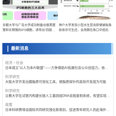
政策
京都大学与广岛大学成功制备出倭黑猩
神户大学发现小型水生昆虫即便被鲇鱼
日本科研费增设国际共同研究强化新类别，促进青年研究人员赴海外开
猩和长臂猿的iPS细胞，诱导出“四肢的
吞食亦可生还，会用脚在鱼口中抵抗
展研究
科学研究
起源”细胞——旨在保护濒危物种与生物
京都大学高效生成光的构成单元“光子”，可应用于量子计算机
多样性
最新消息
科学研究
开发出300亿年仅误差1秒的光晶格钟，构建网络将其打造为下一代社会
基础设施
经济・社会
日本成立“以人为本AI联盟”——力争借助AI拓展社会公众创造力，依托
产学合作推进研发
科学研究
大阪大学开发出膜脂质可视化工具，使脂质探针的高效开发成为可能
科学研究
立教大学在试管内构建长链人工基因组DNA自我复制系统，有望实现携
带大量基因的人工细胞
政策
日本科研费增设国际共同研究强化新类别，促进青年研究人员赴海外开
展研究