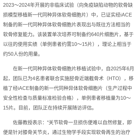
2023～2024年开展的非临床试验（向免疫缺陷动物的软骨缺
损模型移植新一代同种异体软骨细胞片）中，已证实经iACE
制备的新一代同种异体软骨细胞片表现出与既往方法相当的
软骨修复能力。该装置单次培养可制备约640片细胞片，基于
以往的使用实绩（单例患者约需10～15片），理论上相当于
约50人份的用量。
在新一代同种异体软骨细胞片移植试验中，自2025年6月
起，团队已为4名患者联合实施胫骨近端截骨术（HTO），移
植了经iACE制备的新一代同种异体软骨细胞片（生产过程中
安全性检查与质量标准检验合格），单例患者移植量为10～
15片。目前，团队正在持续开展随访评估。
佐藤教授表示：“关节软骨一旦损伤便难以自然修复，即
便是针对膝骨关节炎，通过生物学手段实现软骨再生的治疗