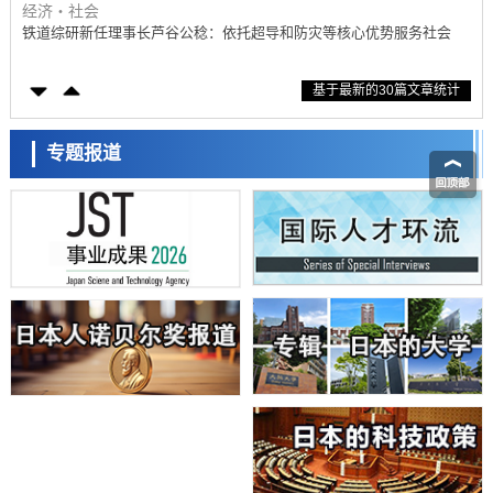
经济・社会
铁道综研新任理事长芦谷公稔：依托超导和防灾等核心优势服务社会
科学研究
基于最新的30篇文章统计
东京大学通过叶绿体基因组编辑技术强化碳固定酶，成功提高光合作用
能力与生产力
科学研究
藤田医科大学等成功鉴定出非结核分枝杆菌生存的必需基因，首次揭示
专题报道
该基因的必要性因菌株而异
经济・社会
【AI法下篇】如何应对AI的不可控性——中央大学平野晋教授专访
科学研究
日本学术会议：为保持土壤健康应采取哪些措施？探讨土壤保护与强化
的具体对策
科学研究
大阪大学开发基于水氢键网络的温度预测新方法，AI从分子排列信息中
高精度解读
经济・社会
【AI法上篇】如何对“将人生交给AI”保持危机感——中央大学平野晋教
授专访
科学研究
庆应义塾大学阐明脑内“游击手”小胶质细胞包裹保护受损神经细胞的机
制，有望用于开发阿尔茨海默病等疾病疗法
科学研究