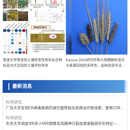
科学研究
筑波大学等发现土壤挥发性有机化合物
Kazusa DNA研究所等大规模解析成功
开发出300亿年仅误差1秒的光晶格钟，构建网络将其打造为下一代社会
标定对大豆田的土壤评估有效
大麦基因组的多样性，品种改良中活用
基础设施
科学研究
复杂DNA信息成为可能
产总研无需石油利用松脂制备石墨前驱体，可作为电池电极材料
最新消息
政策
日本内阁会议通过《2026年综合创新战略》，将统筹推进科学研究与成
果转化
科学研究
广岛大学发现EB病毒致病的淋巴瘤等相关疾病治疗新线索，聚焦CD80
抗体治疗可行性
科学研究
东京大学调查300多人MRI图像发现精神分裂症患者脑部外形特征——
苍白球外节部体积增大