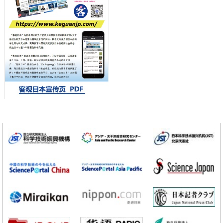
科学研究
东京都健康长寿医疗中心跨器官揭示衰老过程中的糖链变化
小岩井忠道
泷川 进
戴维
科学研究
产总研无需石油利用松脂制备石墨前驱体，可作为电池电极材料
政策
日本内阁会议通过《2026年综合创新战略》，将统筹推进科学研究与成
果转化
科学研究
广岛大学发现EB病毒致病的淋巴瘤等相关疾病治疗新线索，聚焦CD80
抗体治疗可行性
科学研究
东京大学调查300多人MRI图像发现精神分裂症患者脑部外形特征——
苍白球外节部体积增大
科学研究
大阪大学通过探针表面分子修饰实现生物组织内微细脂质分布的可视
化，研发出面向单细胞质谱成像的新技术
科学研究
开发出300亿年仅误差1秒的光晶格钟，构建网络将其打造为下一代社会
基础设施
科学研究
产总研无需石油利用松脂制备石墨前驱体，可作为电池电极材料