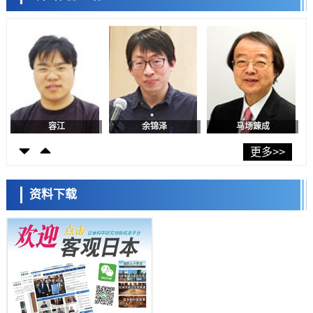
陈小牧
李鸥
安宁
子抑制发作
科学研究
九州大学揭示夜间眼压升高机制：两种激素波动叠加所致
科学研究
东京都产技研采用新手法开发出可稳定工作至300℃的介电材料，已验
证电容器可在汽车发动机等高温环境下工作
经济・社会
日本生成式AI使用者占比一年内翻倍，但与中美德仍有较大差距
容江
余锦泽
马场錬成
政策
日本修订首都直下型地震紧急对策：目标为死亡人数至少减半，重点强
更多>>
化火灾防控
科学研究
福井大学发现细胞记忆过往并抑制反应的机制，阐明即便DNA相同反应
资料下载
迥异之谜
科学研究
神户大学确认口服癌症疫苗B440单药给药的安全性，在转移性尿路上皮
癌患者中开展临床试验
日本科学未来馆 科学交
政策
流员
日本发布《令和8年版科学技术与创新白皮书》，解读第七期基本计划
首年度政策方向
科学研究
东京大学发现可诱导细胞死亡的新型信使物质