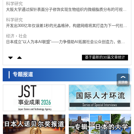
科学研究
大阪大学通过探针表面分子修饰实现生物组织内微细脂质分布的可视
化，研发出面向单细胞质谱成像的新技术
科学研究
开发出300亿年仅误差1秒的光晶格钟，构建网络将其打造为下一代社会
基础设施
经济・社会
日本成立“以人为本AI联盟”——力争借助AI拓展社会公众创造力，依托
产学合作推进研发
科学研究
基于最新的30篇文章统计
大阪大学开发出膜脂质可视化工具，使脂质探针的高效开发成为可能
科学研究
立教大学在试管内构建长链人工基因组DNA自我复制系统，有望实现携
专题报道
带大量基因的人工细胞
政策
日本科研费增设国际共同研究强化新类别，促进青年研究人员赴海外开
展研究
经济・社会
铁道综研新任理事长芦谷公稔：依托超导和防灾等核心优势服务社会
科学研究
东京大学通过叶绿体基因组编辑技术强化碳固定酶，成功提高光合作用
能力与生产力
科学研究