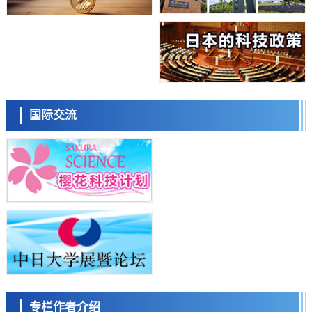
藤田医科大学等成功鉴定出非结核分枝杆菌生存的必需基因，首次揭示
该基因的必要性因菌株而异
经济・社会
【AI法下篇】如何应对AI的不可控性——中央大学平野晋教授专访
科学研究
日本学术会议：为保持土壤健康应采取哪些措施？探讨土壤保护与强化
日本科学未来馆 科学交
的具体对策
流员
科学研究
国际交流
大阪大学开发基于水氢键网络的温度预测新方法，AI从分子排列信息中
高精度解读
经济・社会
【AI法上篇】如何对“将人生交给AI”保持危机感——中央大学平野晋教
授专访
科学研究
庆应义塾大学阐明脑内“游击手”小胶质细胞包裹保护受损神经细胞的机
小岩井忠道
泷川 进
戴维
制，有望用于开发阿尔茨海默病等疾病疗法
科学研究
日本东北大学与横滨橡胶全球首次从纳米尺度揭示橡胶—黄铜粘接界面
劣化抑制机制，为提升轮胎安全性与耐久性的材料设计开辟道路
科学研究
近畿大学等发现植物染料“日本茜”的红色成分可抑制老化与炎症，有望
成为新型功能性材料
科学研究
专栏作者介绍
群马大学开发针对难治性癫痫的新型基因疗法，利用超小型GAD67启动