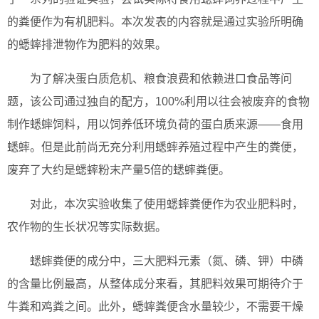
的粪便作为有机肥料。本次发表的内容就是通过实验所明确
的蟋蟀排泄物作为肥料的效果。
为了解决蛋白质危机、粮食浪费和依赖进口食品等问
题，该公司通过独自的配方，100%利用以往会被废弃的食物
制作蟋蟀饲料，用以饲养低环境负荷的蛋白质来源——食用
蟋蟀。但是此前尚无充分利用蟋蟀养殖过程中产生的粪便，
废弃了大约是蟋蟀粉末产量5倍的蟋蟀粪便。
对此，本次实验收集了使用蟋蟀粪便作为农业肥料时，
农作物的生长状况等实际数据。
蟋蟀粪便的成分中，三大肥料元素（氮、磷、钾）中磷
的含量比例最高，从整体成分来看，其肥料效果可期待介于
牛粪和鸡粪之间。此外，蟋蟀粪便含水量较少，不需要干燥