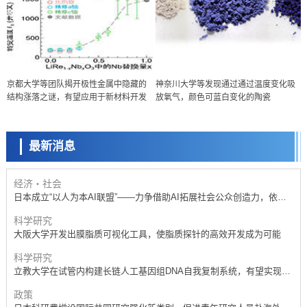
政策
京都大学等团队揭开极性金属中隐藏的
神奈川大学等发现通过通过温度变化吸
日本科研费增设国际共同研究强化新类别，促进青年研究人员赴海外开
结构涨落之谜，有望应用于新材料开发
放氧气，颜色可蓝白变化的陶瓷
展研究
科学研究
京都大学高效生成光的构成单元“光子”，可应用于量子计算机
最新消息
科学研究
开发出300亿年仅误差1秒的光晶格钟，构建网络将其打造为下一代社会
基础设施
经济・社会
日本成立“以人为本AI联盟”——力争借助AI拓展社会公众创造力，依托
产学合作推进研发
科学研究
大阪大学开发出膜脂质可视化工具，使脂质探针的高效开发成为可能
科学研究
立教大学在试管内构建长链人工基因组DNA自我复制系统，有望实现携
带大量基因的人工细胞
政策