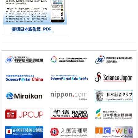
京都大学高效生成光的构成单元“光子”，可应用于量子计算机
科学研究
开发出300亿年仅误差1秒的光晶格钟，构建网络将其打造为下一代社会
基础设施
经济・社会
日本成立“以人为本AI联盟”——力争借助AI拓展社会公众创造力，依托
产学合作推进研发
科学研究
大阪大学开发出膜脂质可视化工具，使脂质探针的高效开发成为可能
科学研究
立教大学在试管内构建长链人工基因组DNA自我复制系统，有望实现携
带大量基因的人工细胞
政策
日本科研费增设国际共同研究强化新类别，促进青年研究人员赴海外开
展研究
科学研究
京都大学高效生成光的构成单元“光子”，可应用于量子计算机
科学研究
开发出300亿年仅误差1秒的光晶格钟，构建网络将其打造为下一代社会
基础设施
经济・社会
日本成立“以人为本AI联盟”——力争借助AI拓展社会公众创造力，依托