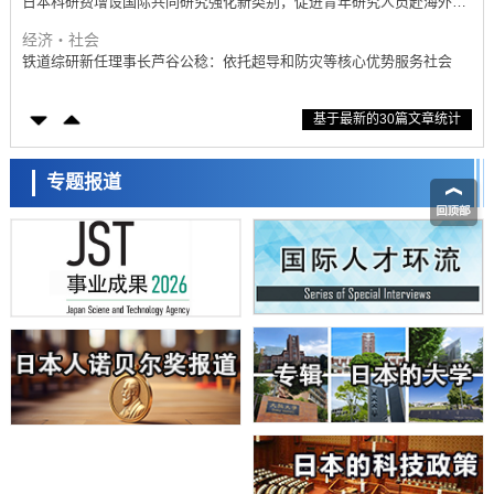
日本科研费增设国际共同研究强化新类别，促进青年研究人员赴海外开
展研究
经济・社会
铁道综研新任理事长芦谷公稔：依托超导和防灾等核心优势服务社会
科学研究
基于最新的30篇文章统计
东京大学通过叶绿体基因组编辑技术强化碳固定酶，成功提高光合作用
能力与生产力
科学研究
藤田医科大学等成功鉴定出非结核分枝杆菌生存的必需基因，首次揭示
专题报道
该基因的必要性因菌株而异
经济・社会
【AI法下篇】如何应对AI的不可控性——中央大学平野晋教授专访
科学研究
日本学术会议：为保持土壤健康应采取哪些措施？探讨土壤保护与强化
的具体对策
科学研究
大阪大学开发基于水氢键网络的温度预测新方法，AI从分子排列信息中
高精度解读
经济・社会
【AI法上篇】如何对“将人生交给AI”保持危机感——中央大学平野晋教
授专访
科学研究
庆应义塾大学阐明脑内“游击手”小胶质细胞包裹保护受损神经细胞的机