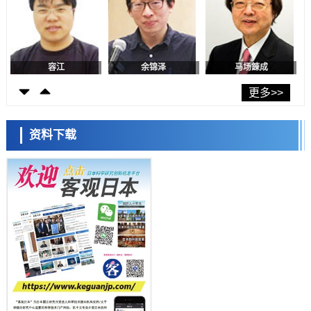
科学研究
神户大学确认口服癌症疫苗B440单药给药的安全性，在转移性尿路上皮
癌患者中开展临床试验
政策
日本发布《令和8年版科学技术与创新白皮书》，解读第七期基本计划
首年度政策方向
容江
余锦泽
马场錬成
科学研究
东京大学发现可诱导细胞死亡的新型信使物质
更多>>
科学研究
东京都健康长寿医疗中心跨器官揭示衰老过程中的糖链变化
资料下载
科学研究
产总研无需石油利用松脂制备石墨前驱体，可作为电池电极材料
日本科学未来馆 科学交
科学研究
流员
东京大学和海上保安厅等发现南海海槽沿线板块边界锁定状态存在区域
差异
政策
日本第2次医疗研究开发调整费，根据一线实际情况和需求分配99.3亿
日元
科学研究
千叶大学鉴定出导致难治性疾病“肺高血压症”恶化的蛋白质“MYL9/12”，
会引发血管结构恶化
小岩井忠道
泷川 进
戴维
科学研究