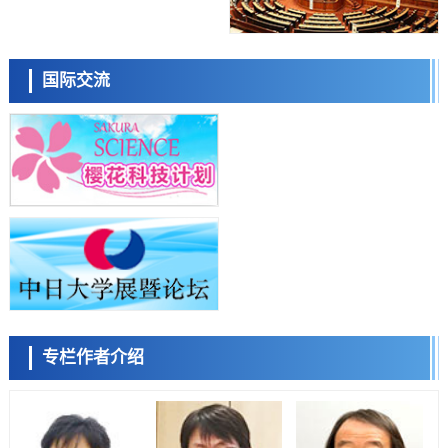
制，有望用于开发阿尔茨海默病等疾病疗法
科学研究
日本东北大学与横滨橡胶全球首次从纳米尺度揭示橡胶—黄铜粘接界面
日本科学未来馆 科学交
劣化抑制机制，为提升轮胎安全性与耐久性的材料设计开辟道路
流员
科学研究
国际交流
近畿大学等发现植物染料“日本茜”的红色成分可抑制老化与炎症，有望
成为新型功能性材料
科学研究
群马大学开发针对难治性癫痫的新型基因疗法，利用超小型GAD67启动
子抑制发作
科学研究
九州大学揭示夜间眼压升高机制：两种激素波动叠加所致
小岩井忠道
泷川 进
戴维
科学研究
东京都产技研采用新手法开发出可稳定工作至300℃的介电材料，已验
证电容器可在汽车发动机等高温环境下工作
经济・社会
日本生成式AI使用者占比一年内翻倍，但与中美德仍有较大差距
政策
专栏作者介绍
日本修订首都直下型地震紧急对策：目标为死亡人数至少减半，重点强
陈小牧
李鸥
安宁
化火灾防控
科学研究
福井大学发现细胞记忆过往并抑制反应的机制，阐明即便DNA相同反应
迥异之谜