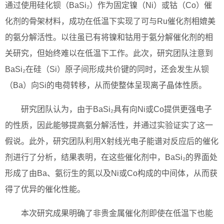
通过使用硅化钡（BaSi₂）作为固定镍（Ni）或钴（Co）催
化剂的骨架材料，成功在低温下实现了可与Ru催化剂相媲美
的氨分解活性。以往虽已有将镍和钴用于氨分解催化剂的相
关研究，但始终难以在低温下工作。此次，研究团队注意到
BaSi₂在硅（Si）原子间形成共价键的同时，还会发生从钡
（Ba）向Si的电荷转移，从而使整体呈现离子晶体性质。
研究团队认为，由于BaSi₂具有向Ni或Co提供更强电子
的性质，因此能够提高氨分解活性，并通过实验证实了这一
假说。此外，研究团队利用X射线光电子能谱对反应后的催化
剂进行了分析，结果表明，在这些催化剂中，BaSi₂的界面处
形成了由Ba、氨衍生的氮以及Ni或Co构成的中间体，从而获
得了优异的催化性能。
本次研究成果明确了非贵金属催化剂即使在低温下也能