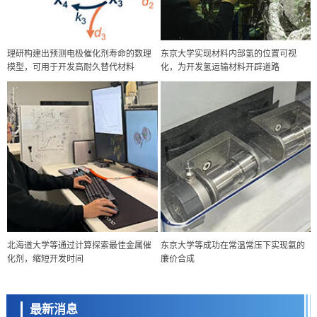
理研构建出预测电极催化剂寿命的数理
东京大学实现材料内部氢的位置可视
模型，可用于开发高耐久替代材料
化，为开发氢运输材料开辟道路
政策
北海道大学等通过计算探索最佳金属催
东京大学等成功在常温常压下实现氨的
日本科研费增设国际共同研究强化新类别，促进青年研究人员赴海外开
化剂，缩短开发时间
廉价合成
展研究
科学研究
京都大学高效生成光的构成单元“光子”，可应用于量子计算机
最新消息
科学研究