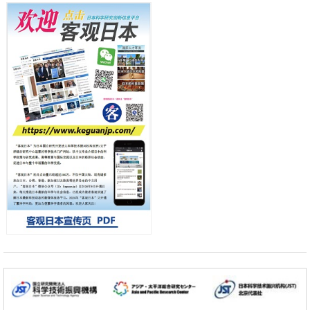
产总研无需石油利用松脂制备石墨前驱体，可作为电池电极材料
日本科学未来馆 科学交
科学研究
流员
东京大学和海上保安厅等发现南海海槽沿线板块边界锁定状态存在区域
差异
政策
日本第2次医疗研究开发调整费，根据一线实际情况和需求分配99.3亿
日元
科学研究
千叶大学鉴定出导致难治性疾病“肺高血压症”恶化的蛋白质“MYL9/12”，
会引发血管结构恶化
小岩井忠道
泷川 进
戴维
科学研究
京都大学高效生成光的构成单元“光子”，可应用于量子计算机
科学研究
开发出300亿年仅误差1秒的光晶格钟，构建网络将其打造为下一代社会
基础设施
经济・社会
日本成立“以人为本AI联盟”——力争借助AI拓展社会公众创造力，依托
产学合作推进研发
科学研究
大阪大学开发出膜脂质可视化工具，使脂质探针的高效开发成为可能
科学研究
立教大学在试管内构建长链人工基因组DNA自我复制系统，有望实现携