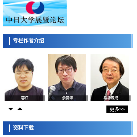
科学研究
东京都产技研采用新手法开发出可稳定工作至300℃的介电材料，已验
证电容器可在汽车发动机等高温环境下工作
经济・社会
日本生成式AI使用者占比一年内翻倍，但与中美德仍有较大差距
政策
专栏作者介绍
日本修订首都直下型地震紧急对策：目标为死亡人数至少减半，重点强
陈小牧
李鸥
安宁
化火灾防控
科学研究
福井大学发现细胞记忆过往并抑制反应的机制，阐明即便DNA相同反应
迥异之谜
科学研究
神户大学确认口服癌症疫苗B440单药给药的安全性，在转移性尿路上皮
癌患者中开展临床试验
政策
日本发布《令和8年版科学技术与创新白皮书》，解读第七期基本计划
首年度政策方向
容江
余锦泽
马场錬成
科学研究
东京大学发现可诱导细胞死亡的新型信使物质
更多>>
科学研究
东京都健康长寿医疗中心跨器官揭示衰老过程中的糖链变化
资料下载
科学研究