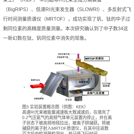
（BigRIPS）、低速RI光束发生器（SLOWRI）、多反射式飞
行时间测量质谱仪（MRTOF），成功实现了钒、钛的中子过
剩同位素的高精度质量测量。本次研究确认到了中子数34这
一新幻数在钛、钒同位素中消失的现象。
图3 实验装置概念图（供图：KEK）
高速RI光束被能量减速板大致减速后，在填充了
0.2气压氦气的高频气体单元装置内停止，并在离
子状态下被高频地毯拉出，被离子阱捕获。将被
捕获的离子射入MRTOF质谱仪，在其中往返数
百次后由检测器检测出，并记录飞行时间。