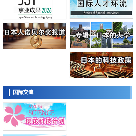
科学研究
日本学术会议：为保持土壤健康应采取哪些措施？探讨土壤保护与强化
的具体对策
科学研究
大阪大学开发基于水氢键网络的温度预测新方法，AI从分子排列信息中
高精度解读
经济・社会
【AI法上篇】如何对“将人生交给AI”保持危机感——中央大学平野晋教
授专访
科学研究
庆应义塾大学阐明脑内“游击手”小胶质细胞包裹保护受损神经细胞的机
制，有望用于开发阿尔茨海默病等疾病疗法
科学研究
日本东北大学与横滨橡胶全球首次从纳米尺度揭示橡胶—黄铜粘接界面
日本科学未来馆 科学交
劣化抑制机制，为提升轮胎安全性与耐久性的材料设计开辟道路
流员
科学研究
国际交流
近畿大学等发现植物染料“日本茜”的红色成分可抑制老化与炎症，有望
成为新型功能性材料
科学研究
群马大学开发针对难治性癫痫的新型基因疗法，利用超小型GAD67启动
子抑制发作
科学研究
九州大学揭示夜间眼压升高机制：两种激素波动叠加所致
小岩井忠道
泷川 进
戴维