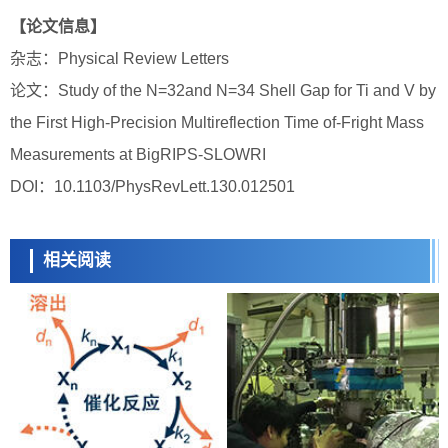
【论文信息】
杂志：Physical Review Letters
论文：Study of the N=32and N=34 Shell Gap for Ti and V by
the First High-Precision Multireflection Time of-Fright Mass
Measurements at BigRIPS-SLOWRI
DOI：10.1103/PhysRevLett.130.012501
相关阅读