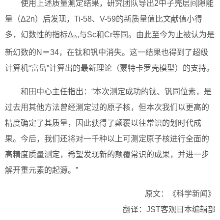
使用上述质量测定结果，研究团队导出2中子壳层间隙能
量（Δ2n）后发现，Ti-58、V-59的新质量值比文献值小得
多，幻数性的指标Δ
与Sc和Cr等同。由此至今为止被认为是
2n
新幻数的N＝34，在钛和钒中消失。这一结果也得到了超级
计算机“富岳”计算出的最新理论（蒙特卡罗壳模型）的支持。
和田中心主任指出：“本次测定成功的钛、钒同位素，是
过去用其他方法曾经测定过的原子核，但本次我们以更高的
精度确定了其质量，因此获得了颠覆以往常识的划时代成
果。今后，我们还将对一千种以上可测定原子核进行全面的
高精度质量测定，希望发现新的颠覆常识的成果，并进一步
解开重元素的起源。”
原文：《科学新闻》
翻译：JST客观日本编辑部