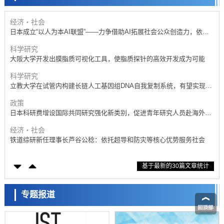
开发出300亿年仅误差1秒的光晶格钟，构建网络将其打造为下一代社会
基础设施
经济・社会
日本成立“以人为本AI联盟”——力争借助AI拓展社会公众创造力，依托
产学合作推进研发
科学研究
大阪大学开发出膜脂质可视化工具，使脂质探针的高效开发成为可能
科学研究
立教大学在试管内构建长链人工基因组DNA自我复制系统，有望实现携
带大量基因的人工细胞
政策
日本科研费增设国际共同研究强化新类别，促进青年研究人员赴海外开
展研究
经济・社会
铁道综研新任理事长芦谷公稔：依托超导和防灾等核心优势服务社会
科学研究
基于最新的30篇文章统计
东京大学通过叶绿体基因组编辑技术强化碳固定酶，成功提高光合作用
能力与生产力
科学研究
藤田医科大学等成功鉴定出非结核分枝杆菌生存的必需基因，首次揭示
专题报道
该基因的必要性因菌株而异
经济・社会
【AI法下篇】如何应对AI的不可控性——中央大学平野晋教授专访