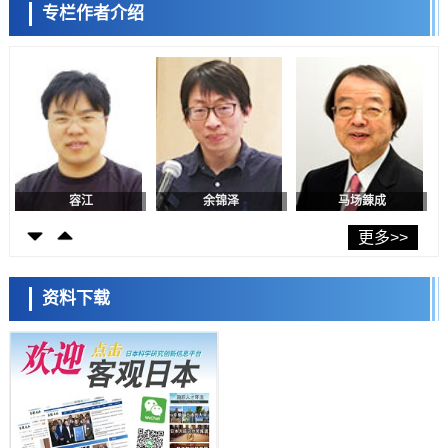
专栏作者介绍
日本修订首都直下型地震紧急对策：目标为死亡人数至少减半，重点强
陈小牧
李鸥
安宁
化火灾防控
科学研究
福井大学发现细胞记忆过往并抑制反应的机制，阐明即便DNA相同反应
迥异之谜
科学研究
神户大学确认口服癌症疫苗B440单药给药的安全性，在转移性尿路上皮
癌患者中开展临床试验
政策
日本发布《令和8年版科学技术与创新白皮书》，解读第七期基本计划
首年度政策方向
容江
余锦泽
马场錬成
科学研究
东京大学发现可诱导细胞死亡的新型信使物质
更多>>
科学研究
东京都健康长寿医疗中心跨器官揭示衰老过程中的糖链变化
资料下载
科学研究
产总研无需石油利用松脂制备石墨前驱体，可作为电池电极材料
日本科学未来馆 科学交
科学研究
流员
东京大学和海上保安厅等发现南海海槽沿线板块边界锁定状态存在区域
差异
政策