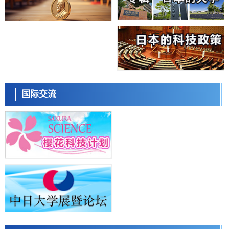
经济・社会
【AI法上篇】如何对“将人生交给AI”保持危机感——中央大学平野晋教
授专访
科学研究
庆应义塾大学阐明脑内“游击手”小胶质细胞包裹保护受损神经细胞的机
制，有望用于开发阿尔茨海默病等疾病疗法
科学研究
日本东北大学与横滨橡胶全球首次从纳米尺度揭示橡胶—黄铜粘接界面
日本科学未来馆 科学交
劣化抑制机制，为提升轮胎安全性与耐久性的材料设计开辟道路
流员
科学研究
国际交流
近畿大学等发现植物染料“日本茜”的红色成分可抑制老化与炎症，有望
成为新型功能性材料
科学研究
群马大学开发针对难治性癫痫的新型基因疗法，利用超小型GAD67启动
子抑制发作
科学研究
九州大学揭示夜间眼压升高机制：两种激素波动叠加所致
小岩井忠道
泷川 进
戴维
科学研究
东京都产技研采用新手法开发出可稳定工作至300℃的介电材料，已验
证电容器可在汽车发动机等高温环境下工作
经济・社会
日本生成式AI使用者占比一年内翻倍，但与中美德仍有较大差距
政策