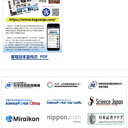
日本第2次医疗研究开发调整费，根据一线实际情况和需求分配99.3亿
日元
科学研究
千叶大学鉴定出导致难治性疾病“肺高血压症”恶化的蛋白质“MYL9/12”，
会引发血管结构恶化
小岩井忠道
泷川 进
戴维
科学研究
京都大学高效生成光的构成单元“光子”，可应用于量子计算机
科学研究
开发出300亿年仅误差1秒的光晶格钟，构建网络将其打造为下一代社会
基础设施
经济・社会
日本成立“以人为本AI联盟”——力争借助AI拓展社会公众创造力，依托
产学合作推进研发
科学研究
大阪大学开发出膜脂质可视化工具，使脂质探针的高效开发成为可能
科学研究
立教大学在试管内构建长链人工基因组DNA自我复制系统，有望实现携
带大量基因的人工细胞
政策
日本科研费增设国际共同研究强化新类别，促进青年研究人员赴海外开
展研究
科学研究
京都大学高效生成光的构成单元“光子”，可应用于量子计算机