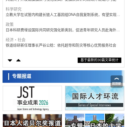
科学研究
立教大学在试管内构建长链人工基因组DNA自我复制系统，有望实现携
带大量基因的人工细胞
政策
日本科研费增设国际共同研究强化新类别，促进青年研究人员赴海外开
展研究
经济・社会
铁道综研新任理事长芦谷公稔：依托超导和防灾等核心优势服务社会
科学研究
基于最新的30篇文章统计
东京大学通过叶绿体基因组编辑技术强化碳固定酶，成功提高光合作用
能力与生产力
科学研究
藤田医科大学等成功鉴定出非结核分枝杆菌生存的必需基因，首次揭示
专题报道
该基因的必要性因菌株而异
经济・社会
【AI法下篇】如何应对AI的不可控性——中央大学平野晋教授专访
科学研究
日本学术会议：为保持土壤健康应采取哪些措施？探讨土壤保护与强化
的具体对策
科学研究
大阪大学开发基于水氢键网络的温度预测新方法，AI从分子排列信息中
高精度解读