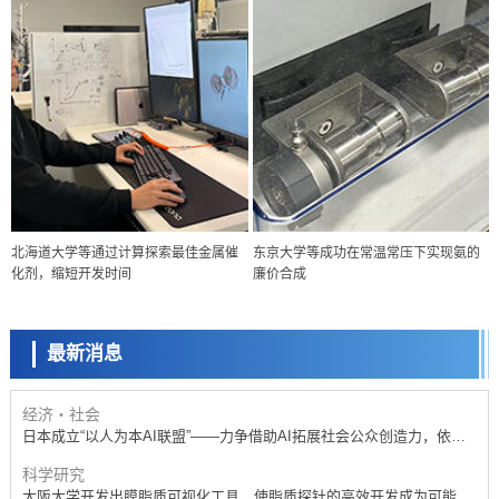
政策
北海道大学等通过计算探索最佳金属催
东京大学等成功在常温常压下实现氨的
日本科研费增设国际共同研究强化新类别，促进青年研究人员赴海外开
化剂，缩短开发时间
廉价合成
展研究
科学研究
京都大学高效生成光的构成单元“光子”，可应用于量子计算机
最新消息
科学研究
开发出300亿年仅误差1秒的光晶格钟，构建网络将其打造为下一代社会
基础设施
经济・社会
日本成立“以人为本AI联盟”——力争借助AI拓展社会公众创造力，依托
产学合作推进研发
科学研究
大阪大学开发出膜脂质可视化工具，使脂质探针的高效开发成为可能