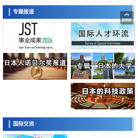
该基因的必要性因菌株而异
经济・社会
【AI法下篇】如何应对AI的不可控性——中央大学平野晋教授专访
专题报道
科学研究
日本学术会议：为保持土壤健康应采取哪些措施？探讨土壤保护与强化
的具体对策
科学研究
大阪大学开发基于水氢键网络的温度预测新方法，AI从分子排列信息中
高精度解读
经济・社会
【AI法上篇】如何对“将人生交给AI”保持危机感——中央大学平野晋教
日本科学未来馆 科学交
授专访
流员
科学研究
庆应义塾大学阐明脑内“游击手”小胶质细胞包裹保护受损神经细胞的机
制，有望用于开发阿尔茨海默病等疾病疗法
科学研究
日本东北大学与横滨橡胶全球首次从纳米尺度揭示橡胶—黄铜粘接界面
劣化抑制机制，为提升轮胎安全性与耐久性的材料设计开辟道路
科学研究
近畿大学等发现植物染料“日本茜”的红色成分可抑制老化与炎症，有望
小岩井忠道
泷川 进
戴维
成为新型功能性材料
科学研究
国际交流
群马大学开发针对难治性癫痫的新型基因疗法，利用超小型GAD67启动
子抑制发作