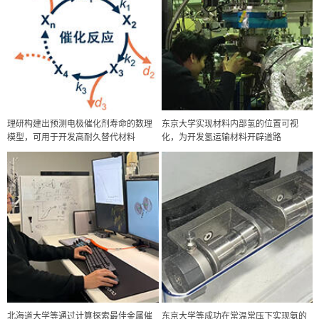
理研构建出预测电极催化剂寿命的数理
东京大学实现材料内部氢的位置可视
模型，可用于开发高耐久替代材料
化，为开发氢运输材料开辟道路
政策
日本科研费增设国际共同研究强化新类别，促进青年研究人员赴海外开
展研究
科学研究
北海道大学等通过计算探索最佳金属催
东京大学等成功在常温常压下实现氨的
京都大学高效生成光的构成单元“光子”，可应用于量子计算机