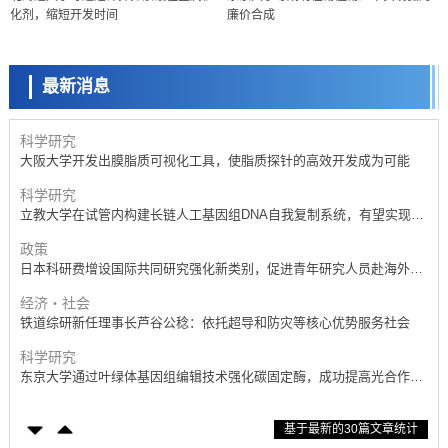
化剂，缩短开发时间
廉价合成
科学研究
开发出300亿年仅误差1秒的光晶格钟，构建网络将其打造为下一代社会
基础设施
最新消息
经济・社会
日本成立“以人为本AI联盟”——力争借助AI拓展社会公众创造力，依托
产学合作推进研发
科学研究
大阪大学开发出膜脂质可视化工具，使脂质探针的高效开发成为可能
科学研究
立教大学在试管内构建长链人工基因组DNA自我复制系统，有望实现携
带大量基因的人工细胞
政策
日本科研费增设国际共同研究强化新类别，促进青年研究人员赴海外开
展研究
经济・社会
铁道综研新任理事长芦谷公稔：依托超导和防灾等核心优势服务社会
科学研究
东京大学通过叶绿体基因组编辑技术强化碳固定酶，成功提高光合作用
能力与生产力
科学研究
基于最新的30篇文章统计
藤田医科大学等成功鉴定出非结核分枝杆菌生存的必需基因，首次揭示