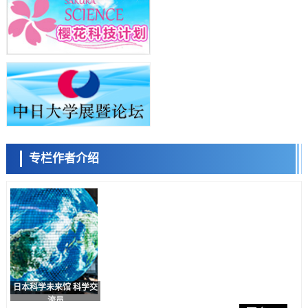
科学研究
九州大学揭示夜间眼压升高机制：两种激素波动叠加所致
科学研究
东京都产技研采用新手法开发出可稳定工作至300℃的介电材料，已验
陈小牧
李鸥
安宁
证电容器可在汽车发动机等高温环境下工作
经济・社会
日本生成式AI使用者占比一年内翻倍，但与中美德仍有较大差距
政策
日本修订首都直下型地震紧急对策：目标为死亡人数至少减半，重点强
化火灾防控
科学研究
专栏作者介绍
福井大学发现细胞记忆过往并抑制反应的机制，阐明即便DNA相同反应
容江
余锦泽
马场錬成
迥异之谜
科学研究
神户大学确认口服癌症疫苗B440单药给药的安全性，在转移性尿路上皮
癌患者中开展临床试验
政策
日本发布《令和8年版科学技术与创新白皮书》，解读第七期基本计划
首年度政策方向
科学研究
东京大学发现可诱导细胞死亡的新型信使物质
日本科学未来馆 科学交
科学研究
流员