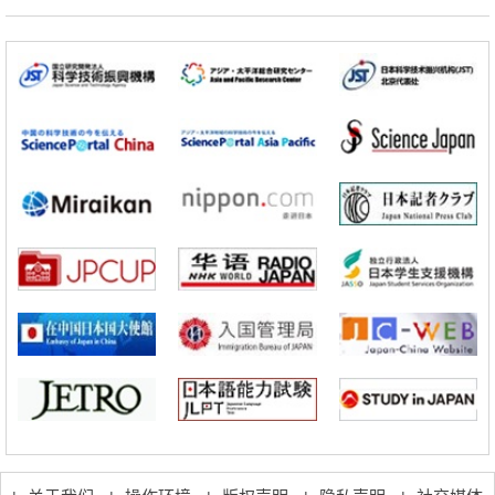
科学研究
立教大学在试管内构建长链人工基因组DNA自我复制系统，有望实现携
带大量基因的人工细胞
政策
日本科研费增设国际共同研究强化新类别，促进青年研究人员赴海外开
展研究
科学研究
京都大学高效生成光的构成单元“光子”，可应用于量子计算机
科学研究
开发出300亿年仅误差1秒的光晶格钟，构建网络将其打造为下一代社会
基础设施
经济・社会
日本成立“以人为本AI联盟”——力争借助AI拓展社会公众创造力，依托
产学合作推进研发
科学研究
大阪大学开发出膜脂质可视化工具，使脂质探针的高效开发成为可能
科学研究
立教大学在试管内构建长链人工基因组DNA自我复制系统，有望实现携
带大量基因的人工细胞