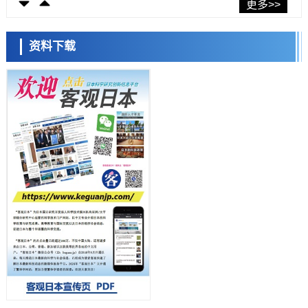
东京都健康长寿医疗中心跨器官揭示衰老过程中的糖链变化
更多>>
科学研究
产总研无需石油利用松脂制备石墨前驱体，可作为电池电极材料
资料下载
科学研究
东京大学和海上保安厅等发现南海海槽沿线板块边界锁定状态存在区域
差异
小岩井忠道
泷川 进
戴维
政策
日本第2次医疗研究开发调整费，根据一线实际情况和需求分配99.3亿
日元
科学研究
千叶大学鉴定出导致难治性疾病“肺高血压症”恶化的蛋白质“MYL9/12”，
会引发血管结构恶化
科学研究
京都大学高效生成光的构成单元“光子”，可应用于量子计算机
科学研究
开发出300亿年仅误差1秒的光晶格钟，构建网络将其打造为下一代社会
基础设施
经济・社会
日本成立“以人为本AI联盟”——力争借助AI拓展社会公众创造力，依托
产学合作推进研发
科学研究
大阪大学开发出膜脂质可视化工具，使脂质探针的高效开发成为可能