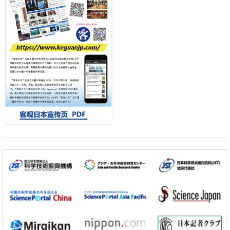
政策
日本第2次医疗研究开发调整费，根据一线实际情况和需求分配99.3亿
日元
科学研究
千叶大学鉴定出导致难治性疾病“肺高血压症”恶化的蛋白质“MYL9/12”，
会引发血管结构恶化
小岩井忠道
泷川 进
戴维
科学研究
京都大学高效生成光的构成单元“光子”，可应用于量子计算机
科学研究
开发出300亿年仅误差1秒的光晶格钟，构建网络将其打造为下一代社会
基础设施
经济・社会
日本成立“以人为本AI联盟”——力争借助AI拓展社会公众创造力，依托
产学合作推进研发
科学研究
大阪大学开发出膜脂质可视化工具，使脂质探针的高效开发成为可能
科学研究
立教大学在试管内构建长链人工基因组DNA自我复制系统，有望实现携
带大量基因的人工细胞
政策
日本科研费增设国际共同研究强化新类别，促进青年研究人员赴海外开
展研究
科学研究