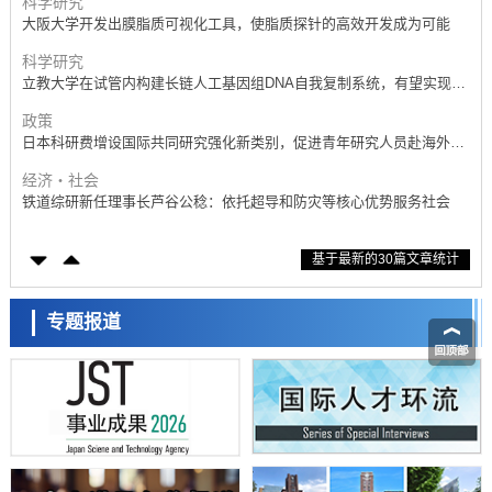
科学研究
大阪大学开发出膜脂质可视化工具，使脂质探针的高效开发成为可能
科学研究
立教大学在试管内构建长链人工基因组DNA自我复制系统，有望实现携
带大量基因的人工细胞
政策
日本科研费增设国际共同研究强化新类别，促进青年研究人员赴海外开
展研究
经济・社会
铁道综研新任理事长芦谷公稔：依托超导和防灾等核心优势服务社会
科学研究
基于最新的30篇文章统计
东京大学通过叶绿体基因组编辑技术强化碳固定酶，成功提高光合作用
能力与生产力
科学研究
藤田医科大学等成功鉴定出非结核分枝杆菌生存的必需基因，首次揭示
专题报道
该基因的必要性因菌株而异
经济・社会
【AI法下篇】如何应对AI的不可控性——中央大学平野晋教授专访
科学研究
日本学术会议：为保持土壤健康应采取哪些措施？探讨土壤保护与强化
的具体对策
科学研究