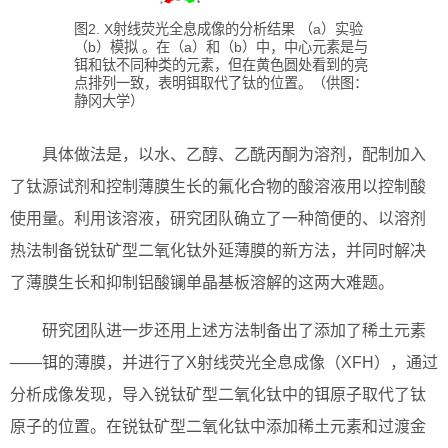
图2. X射线荧光全息成像的分析结果 （a）实验
（b）模拟 。在（a）和（b）中，中心元素是与
铒和钛不同种类的元素，但在黄色圆处看到的亮
点排列一致，表明铒取代了钛的位置。（供图：
静冈大学）
具体做法是，以水、乙醇、乙酰丙酮为溶剂，配制加入
了钛源试剂和控制薄膜生长的氟化合物的酸溶液用以控制酸
使用量。利用该溶液，研究团队确立了一种简便的、以溶剂
热法制备锐钛矿型二氧化钛外延薄膜的新方法，并同时解决
了薄膜生长和抑制铝酸镧单晶基板溶解的这两大难题。
研究团队进一步还用上述方法制备出了添加了稀土元素
——铒的薄膜，并进行了X射线荧光全息成像（XFH），通过
分析成像发现，导入锐钛矿型二氧化钛中的铒原子取代了钛
原子的位置。在锐钛矿型二氧化钛中添加稀土元素和过渡金