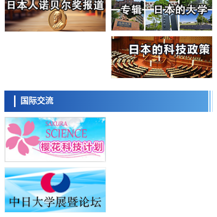
大阪大学开发基于水氢键网络的温度预测新方法，AI从分子排列信息中
高精度解读
经济・社会
【AI法上篇】如何对“将人生交给AI”保持危机感——中央大学平野晋教
授专访
科学研究
庆应义塾大学阐明脑内“游击手”小胶质细胞包裹保护受损神经细胞的机
制，有望用于开发阿尔茨海默病等疾病疗法
科学研究
日本东北大学与横滨橡胶全球首次从纳米尺度揭示橡胶—黄铜粘接界面
日本科学未来馆 科学交
劣化抑制机制，为提升轮胎安全性与耐久性的材料设计开辟道路
流员
科学研究
国际交流
近畿大学等发现植物染料“日本茜”的红色成分可抑制老化与炎症，有望
成为新型功能性材料
科学研究
群马大学开发针对难治性癫痫的新型基因疗法，利用超小型GAD67启动
子抑制发作
科学研究
九州大学揭示夜间眼压升高机制：两种激素波动叠加所致
小岩井忠道
泷川 进
戴维
科学研究
东京都产技研采用新手法开发出可稳定工作至300℃的介电材料，已验
证电容器可在汽车发动机等高温环境下工作
经济・社会
日本生成式AI使用者占比一年内翻倍，但与中美德仍有较大差距