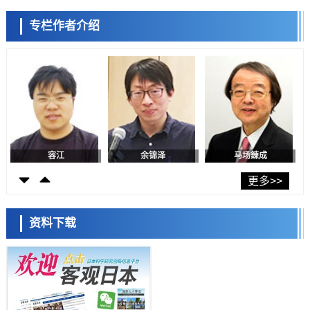
政策
专栏作者介绍
日本修订首都直下型地震紧急对策：目标为死亡人数至少减半，重点强
陈小牧
李鸥
安宁
化火灾防控
科学研究
福井大学发现细胞记忆过往并抑制反应的机制，阐明即便DNA相同反应
迥异之谜
科学研究
神户大学确认口服癌症疫苗B440单药给药的安全性，在转移性尿路上皮
癌患者中开展临床试验
政策
日本发布《令和8年版科学技术与创新白皮书》，解读第七期基本计划
首年度政策方向
容江
余锦泽
马场錬成
科学研究
东京大学发现可诱导细胞死亡的新型信使物质
更多>>
科学研究
东京都健康长寿医疗中心跨器官揭示衰老过程中的糖链变化
资料下载
科学研究
产总研无需石油利用松脂制备石墨前驱体，可作为电池电极材料
日本科学未来馆 科学交
科学研究
流员
东京大学和海上保安厅等发现南海海槽沿线板块边界锁定状态存在区域
差异