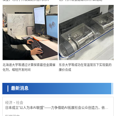
政策
北海道大学等通过计算探索最佳金属催
东京大学等成功在常温常压下实现氨的
日本科研费增设国际共同研究强化新类别，促进青年研究人员赴海外开
化剂，缩短开发时间
廉价合成
展研究
科学研究
京都大学高效生成光的构成单元“光子”，可应用于量子计算机
最新消息
科学研究
开发出300亿年仅误差1秒的光晶格钟，构建网络将其打造为下一代社会
基础设施
经济・社会
日本成立“以人为本AI联盟”——力争借助AI拓展社会公众创造力，依托
产学合作推进研发