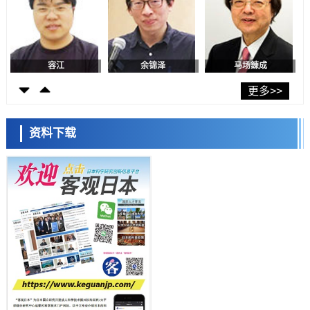
科学研究
产总研无需石油利用松脂制备石墨前驱体，可作为电池电极材料
科学研究
东京大学和海上保安厅等发现南海海槽沿线板块边界锁定状态存在区域
差异
容江
余锦泽
马场錬成
政策
日本第2次医疗研究开发调整费，根据一线实际情况和需求分配99.3亿
更多>>
日元
科学研究
千叶大学鉴定出导致难治性疾病“肺高血压症”恶化的蛋白质“MYL9/12”，
资料下载
会引发血管结构恶化
科学研究
京都大学高效生成光的构成单元“光子”，可应用于量子计算机
日本科学未来馆 科学交
科学研究
流员
用数理模型诠释慢性荨麻疹的发病机理，借助数学的力量实现个体化最
佳治疗
科学研究
【JST事业成果】发现室温下工作的交替磁体
科学研究
夜景也能清晰呈现在纸上——日本“铁路摄影迷”教授研发新技术
小岩井忠道
泷川 进
戴维
科学研究