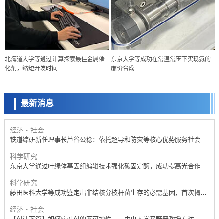
经济・社会
北海道大学等通过计算探索最佳金属催
东京大学等成功在常温常压下实现氨的
【AI法下篇】如何应对AI的不可控性——中央大学平野晋教授专访
化剂，缩短开发时间
廉价合成
科学研究
【JST事业成果】开发低成本与低功耗的新型AI处理器
最新消息
政策
日本科研费增设国际共同研究强化新类别，促进青年研究人员赴海外开
展研究
经济・社会
铁道综研新任理事长芦谷公稔：依托超导和防灾等核心优势服务社会
科学研究
东京大学通过叶绿体基因组编辑技术强化碳固定酶，成功提高光合作用
能力与生产力
科学研究
藤田医科大学等成功鉴定出非结核分枝杆菌生存的必需基因，首次揭示
该基因的必要性因菌株而异
经济・社会
【AI法下篇】如何应对AI的不可控性——中央大学平野晋教授专访