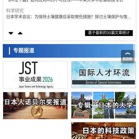
科学研究
日本学术会议：为保持土壤健康应采取哪些措施？探讨土壤保护与强化
的具体对策
科学研究
基于最新的30篇文章统计
大阪大学开发基于水氢键网络的温度预测新方法，AI从分子排列信息中
高精度解读
经济・社会
【AI法上篇】如何对“将人生交给AI”保持危机感——中央大学平野晋教
专题报道
授专访
科学研究
庆应义塾大学阐明脑内“游击手”小胶质细胞包裹保护受损神经细胞的机
制，有望用于开发阿尔茨海默病等疾病疗法
科学研究
日本东北大学与横滨橡胶全球首次从纳米尺度揭示橡胶—黄铜粘接界面
劣化抑制机制，为提升轮胎安全性与耐久性的材料设计开辟道路
科学研究
近畿大学等发现植物染料“日本茜”的红色成分可抑制老化与炎症，有望
成为新型功能性材料
科学研究
群马大学开发针对难治性癫痫的新型基因疗法，利用超小型GAD67启动
子抑制发作
科学研究
九州大学揭示夜间眼压升高机制：两种激素波动叠加所致