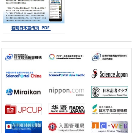
【JST事业成果】开发低成本与低功耗的新型AI处理器
政策
日本科研费增设国际共同研究强化新类别，促进青年研究人员赴海外开
展研究
经济・社会
铁道综研新任理事长芦谷公稔：依托超导和防灾等核心优势服务社会
科学研究
东京大学通过叶绿体基因组编辑技术强化碳固定酶，成功提高光合作用
能力与生产力
科学研究
藤田医科大学等成功鉴定出非结核分枝杆菌生存的必需基因，首次揭示
该基因的必要性因菌株而异
经济・社会
【AI法下篇】如何应对AI的不可控性——中央大学平野晋教授专访
科学研究
【JST事业成果】开发低成本与低功耗的新型AI处理器
政策
日本科研费增设国际共同研究强化新类别，促进青年研究人员赴海外开
展研究
经济・社会
铁道综研新任理事长芦谷公稔：依托超导和防灾等核心优势服务社会