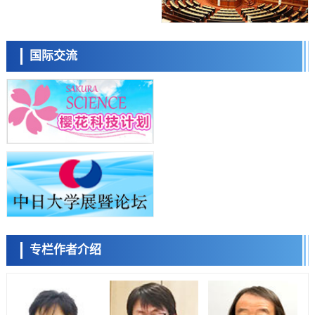
科学研究
东京都产技研采用新手法开发出可稳定工作至300℃的介电材料，已验
日本科学未来馆 科学交
证电容器可在汽车发动机等高温环境下工作
流员
经济・社会
国际交流
日本生成式AI使用者占比一年内翻倍，但与中美德仍有较大差距
政策
日本修订首都直下型地震紧急对策：目标为死亡人数至少减半，重点强
化火灾防控
科学研究
福井大学发现细胞记忆过往并抑制反应的机制，阐明即便DNA相同反应
小岩井忠道
泷川 进
戴维
迥异之谜
科学研究
神户大学确认口服癌症疫苗B440单药给药的安全性，在转移性尿路上皮
癌患者中开展临床试验
政策
日本发布《令和8年版科学技术与创新白皮书》，解读第七期基本计划
首年度政策方向
科学研究
专栏作者介绍
东京大学发现可诱导细胞死亡的新型信使物质
陈小牧
李鸥
安宁
科学研究
东京都健康长寿医疗中心跨器官揭示衰老过程中的糖链变化