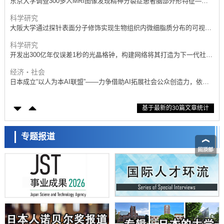
东京大学调查300多人MRI图像发现精神分裂症患者脑部外形特征——
苍白球外节部体积增大
科学研究
大阪大学通过探针表面分子修饰实现生物组织内微细脂质分布的可视
化，研发出面向单细胞质谱成像的新技术
科学研究
开发出300亿年仅误差1秒的光晶格钟，构建网络将其打造为下一代社会
基础设施
经济・社会
日本成立“以人为本AI联盟”——力争借助AI拓展社会公众创造力，依托
产学合作推进研发
科学研究
基于最新的30篇文章统计
大阪大学开发出膜脂质可视化工具，使脂质探针的高效开发成为可能
科学研究
立教大学在试管内构建长链人工基因组DNA自我复制系统，有望实现携
专题报道
带大量基因的人工细胞
政策
日本科研费增设国际共同研究强化新类别，促进青年研究人员赴海外开
展研究
经济・社会
铁道综研新任理事长芦谷公稔：依托超导和防灾等核心优势服务社会
科学研究
东京大学通过叶绿体基因组编辑技术强化碳固定酶，成功提高光合作用