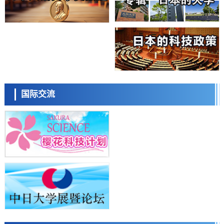
能力与生产力
科学研究
藤田医科大学等成功鉴定出非结核分枝杆菌生存的必需基因，首次揭示
该基因的必要性因菌株而异
经济・社会
【AI法下篇】如何应对AI的不可控性——中央大学平野晋教授专访
科学研究
日本学术会议：为保持土壤健康应采取哪些措施？探讨土壤保护与强化
日本科学未来馆 科学交
的具体对策
流员
科学研究
国际交流
大阪大学开发基于水氢键网络的温度预测新方法，AI从分子排列信息中
高精度解读
经济・社会
【AI法上篇】如何对“将人生交给AI”保持危机感——中央大学平野晋教
授专访
科学研究
庆应义塾大学阐明脑内“游击手”小胶质细胞包裹保护受损神经细胞的机
小岩井忠道
泷川 进
戴维
制，有望用于开发阿尔茨海默病等疾病疗法
科学研究
日本东北大学与横滨橡胶全球首次从纳米尺度揭示橡胶—黄铜粘接界面
劣化抑制机制，为提升轮胎安全性与耐久性的材料设计开辟道路
科学研究
近畿大学等发现植物染料“日本茜”的红色成分可抑制老化与炎症，有望
成为新型功能性材料