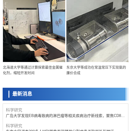
科学研究
北海道大学等通过计算探索最佳金属催
东京大学等成功在常温常压下实现氨的
开发出300亿年仅误差1秒的光晶格钟，构建网络将其打造为下一代社会
化剂，缩短开发时间
廉价合成
基础设施
科学研究
产总研无需石油利用松脂制备石墨前驱体，可作为电池电极材料
最新消息
政策
日本内阁会议通过《2026年综合创新战略》，将统筹推进科学研究与成
果转化
科学研究
广岛大学发现EB病毒致病的淋巴瘤等相关疾病治疗新线索，聚焦CD80
抗体治疗可行性
科学研究