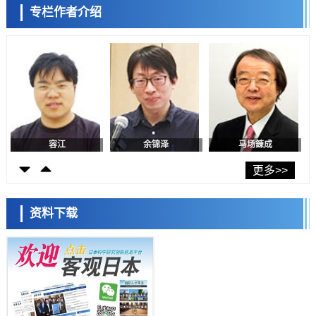
科学研究
专栏作者介绍
群马大学开发针对难治性癫痫的新型基因疗法，利用超小型GAD67启动
陈小牧
李鸥
安宁
子抑制发作
科学研究
九州大学揭示夜间眼压升高机制：两种激素波动叠加所致
科学研究
东京都产技研采用新手法开发出可稳定工作至300℃的介电材料，已验
证电容器可在汽车发动机等高温环境下工作
经济・社会
日本生成式AI使用者占比一年内翻倍，但与中美德仍有较大差距
容江
余锦泽
马场錬成
政策
日本修订首都直下型地震紧急对策：目标为死亡人数至少减半，重点强
更多>>
化火灾防控
科学研究
福井大学发现细胞记忆过往并抑制反应的机制，阐明即便DNA相同反应
资料下载
迥异之谜
科学研究
神户大学确认口服癌症疫苗B440单药给药的安全性，在转移性尿路上皮
癌患者中开展临床试验
日本科学未来馆 科学交
政策
流员
日本发布《令和8年版科学技术与创新白皮书》，解读第七期基本计划
首年度政策方向
科学研究