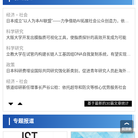
开发出300亿年仅误差1秒的光晶格钟，构建网络将其打造为下一代社会
基础设施
经济・社会
日本成立“以人为本AI联盟”——力争借助AI拓展社会公众创造力，依托
产学合作推进研发
科学研究
大阪大学开发出膜脂质可视化工具，使脂质探针的高效开发成为可能
科学研究
立教大学在试管内构建长链人工基因组DNA自我复制系统，有望实现携
带大量基因的人工细胞
政策
日本科研费增设国际共同研究强化新类别，促进青年研究人员赴海外开
展研究
经济・社会
铁道综研新任理事长芦谷公稔：依托超导和防灾等核心优势服务社会
科学研究
基于最新的30篇文章统计
东京大学通过叶绿体基因组编辑技术强化碳固定酶，成功提高光合作用
能力与生产力
科学研究
藤田医科大学等成功鉴定出非结核分枝杆菌生存的必需基因，首次揭示
专题报道
该基因的必要性因菌株而异
经济・社会
【AI法下篇】如何应对AI的不可控性——中央大学平野晋教授专访