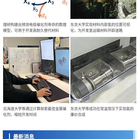
理研构建出预测电极催化剂寿命的数理
东京大学实现材料内部氢的位置可视
模型，可用于开发高耐久替代材料
化，为开发氢运输材料开辟道路
政策
北海道大学等通过计算探索最佳金属催
东京大学等成功在常温常压下实现氨的
日本科研费增设国际共同研究强化新类别，促进青年研究人员赴海外开
化剂，缩短开发时间
廉价合成
展研究
科学研究
京都大学高效生成光的构成单元“光子”，可应用于量子计算机
最新消息
科学研究