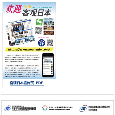
产总研无需石油利用松脂制备石墨前驱体，可作为电池电极材料
日本科学未来馆 科学交
科学研究
流员
东京大学和海上保安厅等发现南海海槽沿线板块边界锁定状态存在区域
差异
政策
日本第2次医疗研究开发调整费，根据一线实际情况和需求分配99.3亿
日元
科学研究
千叶大学鉴定出导致难治性疾病“肺高血压症”恶化的蛋白质“MYL9/12”，
会引发血管结构恶化
小岩井忠道
泷川 进
戴维
科学研究
京都大学高效生成光的构成单元“光子”，可应用于量子计算机
科学研究
开发出300亿年仅误差1秒的光晶格钟，构建网络将其打造为下一代社会
基础设施
经济・社会
日本成立“以人为本AI联盟”——力争借助AI拓展社会公众创造力，依托
产学合作推进研发
科学研究
大阪大学开发出膜脂质可视化工具，使脂质探针的高效开发成为可能
科学研究