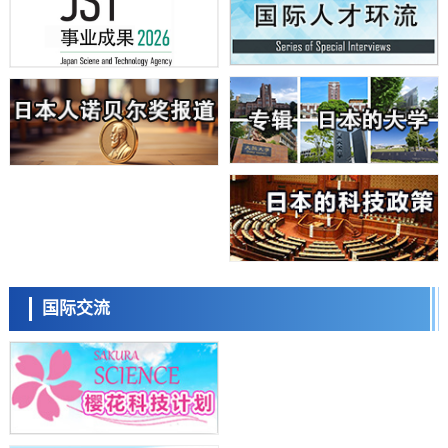
科学研究
日本学术会议：为保持土壤健康应采取哪些措施？探讨土壤保护与强化
的具体对策
科学研究
大阪大学开发基于水氢键网络的温度预测新方法，AI从分子排列信息中
高精度解读
经济・社会
【AI法上篇】如何对“将人生交给AI”保持危机感——中央大学平野晋教
授专访
科学研究
庆应义塾大学阐明脑内“游击手”小胶质细胞包裹保护受损神经细胞的机
制，有望用于开发阿尔茨海默病等疾病疗法
科学研究
日本东北大学与横滨橡胶全球首次从纳米尺度揭示橡胶—黄铜粘接界面
日本科学未来馆 科学交
劣化抑制机制，为提升轮胎安全性与耐久性的材料设计开辟道路
流员
科学研究
国际交流
近畿大学等发现植物染料“日本茜”的红色成分可抑制老化与炎症，有望
成为新型功能性材料
科学研究
群马大学开发针对难治性癫痫的新型基因疗法，利用超小型GAD67启动
子抑制发作
科学研究
九州大学揭示夜间眼压升高机制：两种激素波动叠加所致
小岩井忠道
泷川 进
戴维