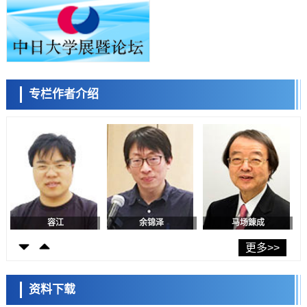
科学研究
东京都产技研采用新手法开发出可稳定工作至300℃的介电材料，已验
证电容器可在汽车发动机等高温环境下工作
经济・社会
日本生成式AI使用者占比一年内翻倍，但与中美德仍有较大差距
政策
专栏作者介绍
日本修订首都直下型地震紧急对策：目标为死亡人数至少减半，重点强
陈小牧
李鸥
安宁
化火灾防控
科学研究
福井大学发现细胞记忆过往并抑制反应的机制，阐明即便DNA相同反应
迥异之谜
科学研究
神户大学确认口服癌症疫苗B440单药给药的安全性，在转移性尿路上皮
癌患者中开展临床试验
政策
日本发布《令和8年版科学技术与创新白皮书》，解读第七期基本计划
首年度政策方向
容江
余锦泽
马场錬成
科学研究
东京大学发现可诱导细胞死亡的新型信使物质
更多>>
科学研究
东京都健康长寿医疗中心跨器官揭示衰老过程中的糖链变化
资料下载
科学研究