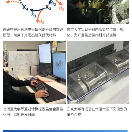
理研构建出预测电极催化剂寿命的数理
东京大学实现材料内部氢的位置可视
模型，可用于开发高耐久替代材料
化，为开发氢运输材料开辟道路
经济・社会
北海道大学等通过计算探索最佳金属催
东京大学等成功在常温常压下实现氨的
【AI法下篇】如何应对AI的不可控性——中央大学平野晋教授专访
化剂，缩短开发时间
廉价合成
科学研究
【JST事业成果】开发低成本与低功耗的新型AI处理器