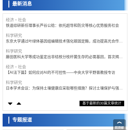
最新消息
政策
日本科研费增设国际共同研究强化新类别，促进青年研究人员赴海外开
展研究
经济・社会
铁道综研新任理事长芦谷公稔：依托超导和防灾等核心优势服务社会
科学研究
东京大学通过叶绿体基因组编辑技术强化碳固定酶，成功提高光合作用
能力与生产力
科学研究
藤田医科大学等成功鉴定出非结核分枝杆菌生存的必需基因，首次揭示
该基因的必要性因菌株而异
经济・社会
【AI法下篇】如何应对AI的不可控性——中央大学平野晋教授专访
科学研究
日本学术会议：为保持土壤健康应采取哪些措施？探讨土壤保护与强化
的具体对策
科学研究
基于最新的30篇文章统计
大阪大学开发基于水氢键网络的温度预测新方法，AI从分子排列信息中
高精度解读
经济・社会
【AI法上篇】如何对“将人生交给AI”保持危机感——中央大学平野晋教
专题报道
授专访
科学研究