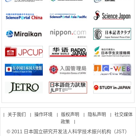
科学研究
藤田医科大学等成功鉴定出非结核分枝杆菌生存的必需基因，首次揭示
该基因的必要性因菌株而异
经济・社会
【AI法下篇】如何应对AI的不可控性——中央大学平野晋教授专访
科学研究
【JST事业成果】开发低成本与低功耗的新型AI处理器
政策
日本科研费增设国际共同研究强化新类别，促进青年研究人员赴海外开
展研究
经济・社会
铁道综研新任理事长芦谷公稔：依托超导和防灾等核心优势服务社会
科学研究
东京大学通过叶绿体基因组编辑技术强化碳固定酶，成功提高光合作用
能力与生产力
科学研究
藤田医科大学等成功鉴定出非结核分枝杆菌生存的必需基因，首次揭示
该基因的必要性因菌株而异
关于我们
操作环境
版权声明
隐私声明
社交媒体
|
|
|
|
|
政策
|
© 2011 日本国立研究开发法人科学技术振兴机构（JST）