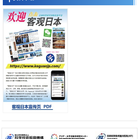
会引发血管结构恶化
科学研究
京都大学高效生成光的构成单元“光子”，可应用于量子计算机
日本科学未来馆 科学交
科学研究
流员
用数理模型诠释慢性荨麻疹的发病机理，借助数学的力量实现个体化最
佳治疗
科学研究
【JST事业成果】发现室温下工作的交替磁体
科学研究
夜景也能清晰呈现在纸上——日本“铁路摄影迷”教授研发新技术
小岩井忠道
泷川 进
戴维
科学研究
【JST事业成果】开发低成本与低功耗的新型AI处理器
政策
日本科研费增设国际共同研究强化新类别，促进青年研究人员赴海外开
展研究
经济・社会
铁道综研新任理事长芦谷公稔：依托超导和防灾等核心优势服务社会
科学研究
东京大学通过叶绿体基因组编辑技术强化碳固定酶，成功提高光合作用
能力与生产力