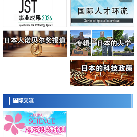
庆应义塾大学阐明脑内“游击手”小胶质细胞包裹保护受损神经细胞的机
制，有望用于开发阿尔茨海默病等疾病疗法
科学研究
日本东北大学与横滨橡胶全球首次从纳米尺度揭示橡胶—黄铜粘接界面
劣化抑制机制，为提升轮胎安全性与耐久性的材料设计开辟道路
科学研究
近畿大学等发现植物染料“日本茜”的红色成分可抑制老化与炎症，有望
成为新型功能性材料
科学研究
群马大学开发针对难治性癫痫的新型基因疗法，利用超小型GAD67启动
子抑制发作
科学研究
九州大学揭示夜间眼压升高机制：两种激素波动叠加所致
科学研究
东京都产技研采用新手法开发出可稳定工作至300℃的介电材料，已验
日本科学未来馆 科学交
证电容器可在汽车发动机等高温环境下工作
流员
经济・社会
国际交流
日本生成式AI使用者占比一年内翻倍，但与中美德仍有较大差距
政策
日本修订首都直下型地震紧急对策：目标为死亡人数至少减半，重点强
化火灾防控
科学研究