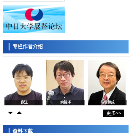
福井大学发现细胞记忆过往并抑制反应的机制，阐明即便DNA相同反应
小岩井忠道
泷川 进
戴维
迥异之谜
科学研究
神户大学确认口服癌症疫苗B440单药给药的安全性，在转移性尿路上皮
癌患者中开展临床试验
政策
日本发布《令和8年版科学技术与创新白皮书》，解读第七期基本计划
首年度政策方向
科学研究
专栏作者介绍
东京大学发现可诱导细胞死亡的新型信使物质
陈小牧
李鸥
安宁
科学研究
东京都健康长寿医疗中心跨器官揭示衰老过程中的糖链变化
科学研究
产总研无需石油利用松脂制备石墨前驱体，可作为电池电极材料
科学研究
东京大学和海上保安厅等发现南海海槽沿线板块边界锁定状态存在区域
差异
容江
余锦泽
马场錬成
政策
日本第2次医疗研究开发调整费，根据一线实际情况和需求分配99.3亿
更多>>
日元
科学研究
千叶大学鉴定出导致难治性疾病“肺高血压症”恶化的蛋白质“MYL9/12”，
资料下载