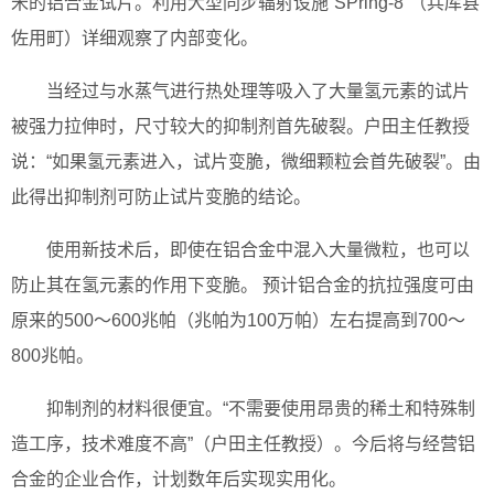
米的铝合金试片。利用大型同步辐射设施“SPring-8”（兵库县
佐用町）详细观察了内部变化。
当经过与水蒸气进行热处理等吸入了大量氢元素的试片
被强力拉伸时，尺寸较大的抑制剂首先破裂。户田主任教授
说：“如果氢元素进入，试片变脆，微细颗粒会首先破裂”。由
此得出抑制剂可防止试片变脆的结论。
使用新技术后，即使在铝合金中混入大量微粒，也可以
防止其在氢元素的作用下变脆。 预计铝合金的抗拉强度可由
原来的500～600兆帕（兆帕为100万帕）左右提高到700～
800兆帕。
抑制剂的材料很便宜。“不需要使用昂贵的稀土和特殊制
造工序，技术难度不高”（户田主任教授）。今后将与经营铝
合金的企业合作，计划数年后实现实用化。