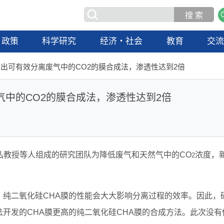
政策
科学研究
经济・社会
教育
交
出可有效分离废气中的CO2的膜合成法，渗透性达到2倍
中的CO2的膜合成法，渗透性达到2倍
弘教授等人组成的研究团队为降低废气和天然气中的CO
浓度，
2
，纯二氧化硅CHA膜的性能会大大影响分离过程的效率。因此，
开发的CHA膜更高的纯二氧化硅CHA膜的合成方法。此次没有