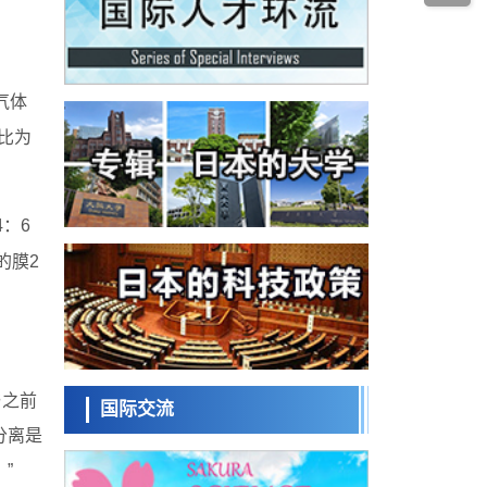
科学研究
为提升轮胎安全性与耐久性的材料设计开辟
道路
近畿大学等发现植物染料“日本茜”的红色成分
可抑制老化与炎症，有望成为新型功能性材
科学研究
料
群马大学开发针对难治性癫痫的新型基因疗
气体
法，利用超小型GAD67启动子抑制发作
科学研究
比为
九州大学揭示夜间眼压升高机制：两种激素
波动叠加所致
科学研究
东京都产技研采用新手法开发出可稳定工作
：6
至300℃的介电材料，已验证电容器可在汽车
经济・社会
发动机等高温环境下工作
的膜2
日本生成式AI使用者占比一年内翻倍，但与
中美德仍有较大差距
政策
日本修订首都直下型地震紧急对策：目标为
死亡人数至少减半，重点强化火灾防控
。
科学研究
福井大学发现细胞记忆过往并抑制反应的机
与之前
制，阐明即便DNA相同反应迥异之谜
国际交流
科学研究
分离是
神户大学确认口服癌症疫苗B440单药给药的
安全性，在转移性尿路上皮癌患者中开展临
”
政策
床试验