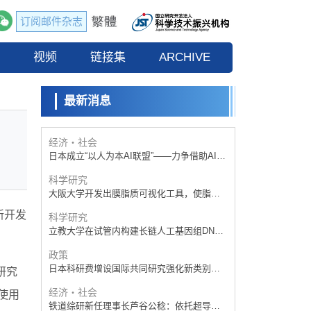
订阅邮件杂志
政策
日本科研费增设国际共同研究强化新类别，
流
视频
促进青年研究人员赴海外开展研究
链接集
ARCHIVE
科学研究
京都大学高效生成光的构成单元“光子”，可应
用于量子计算机
最新消息
科学研究
开发出300亿年仅误差1秒的光晶格钟，构建
网络将其打造为下一代社会基础设施
经济・社会
日本成立“以人为本AI联盟”——力争借助AI拓
展社会公众创造力，依托产学合作推进研发
科学研究
大阪大学开发出膜脂质可视化工具，使脂质
探针的高效开发成为可能
新开发
科学研究
立教大学在试管内构建长链人工基因组DNA
自我复制系统，有望实现携带大量基因的人
政策
工细胞
日本科研费增设国际共同研究强化新类别，
研究
促进青年研究人员赴海外开展研究
经济・社会
使用
铁道综研新任理事长芦谷公稔：依托超导和