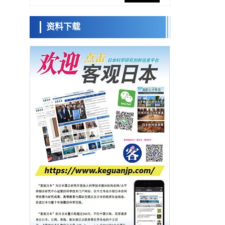
网络将其打造为下一代社会基础设施
经济・社会
资料下载
日本成立“以人为本AI联盟”——力争借助AI拓
日本科学未
展社会公众创造力，依托产学合作推进研发
来馆 科学交
科学研究
流员
大阪大学开发出膜脂质可视化工具，使脂质
探针的高效开发成为可能
科学研究
立教大学在试管内构建长链人工基因组DNA
小岩井忠道
泷川 进
戴维
自我复制系统，有望实现携带大量基因的人
政策
工细胞
日本科研费增设国际共同研究强化新类别，
促进青年研究人员赴海外开展研究
科学研究
京都大学高效生成光的构成单元“光子”，可应
用于量子计算机
科学研究
开发出300亿年仅误差1秒的光晶格钟，构建
网络将其打造为下一代社会基础设施
经济・社会
日本成立“以人为本AI联盟”——力争借助AI拓
展社会公众创造力，依托产学合作推进研发
科学研究
大阪大学开发出膜脂质可视化工具，使脂质