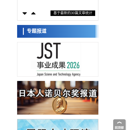
防灾等核心优势服务社会
科学研究
基于最新的30篇文章统计
东京大学通过叶绿体基因组编辑技术强化碳
固定酶，成功提高光合作用能力与生产力
科学研究
藤田医科大学等成功鉴定出非结核分枝杆菌
专题报道
生存的必需基因，首次揭示该基因的必要性
经济・社会
因菌株而异
【AI法下篇】如何应对AI的不可控性——中
央大学平野晋教授专访
科学研究
日本学术会议：为保持土壤健康应采取哪些
措施？探讨土壤保护与强化的具体对策
科学研究
大阪大学开发基于水氢键网络的温度预测新
方法，AI从分子排列信息中高精度解读
经济・社会
【AI法上篇】如何对“将人生交给AI”保持危机
感——中央大学平野晋教授专访
科学研究
庆应义塾大学阐明脑内“游击手”小胶质细胞包
裹保护受损神经细胞的机制，有望用于开发
科学研究
阿尔茨海默病等疾病疗法
日本东北大学与横滨橡胶全球首次从纳米尺
度揭示橡胶—黄铜粘接界面劣化抑制机制，