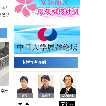
日本发布《令和8年版科学技术与创新白皮
新闻》
书》，解读第七期基本计划首年度政策方向
科学研究
编辑部
东京大学发现可诱导细胞死亡的新型信使物
日本科学未
质
来馆 科学交
科学研究
流员
东京都健康长寿医疗中心跨器官揭示衰老过
程中的糖链变化
科学研究
产总研无需石油利用松脂制备石墨前驱体，
小岩井忠道
泷川 进
戴维
可作为电池电极材料
科学研究
东京大学和海上保安厅等发现南海海槽沿线
板块边界锁定状态存在区域差异
专栏作者介绍
政策
日本第2次医疗研究开发调整费，根据一线实
陈小牧
安宁
李鸥
际情况和需求分配99.3亿日元
科学研究
千叶大学鉴定出导致难治性疾病“肺高血压症”
恶化的蛋白质“MYL9/12”，会引发血管结构恶
科学研究
化
温常压
京都大学高效生成光的构成单元“光子”，可应
容江
余锦泽
马场錬成
用于量子计算机
科学研究
更多>>
开发出300亿年仅误差1秒的光晶格钟，构建