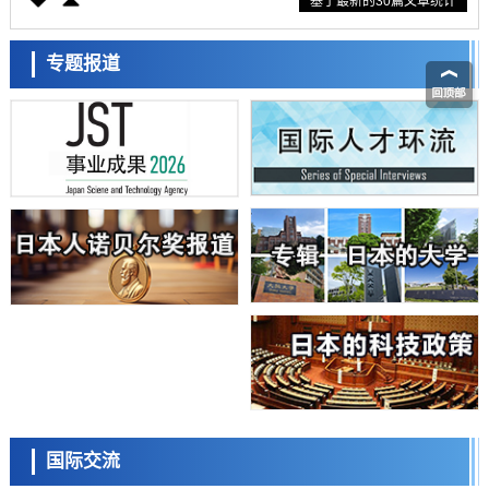
基于最新的30篇文章统计
东京大学通过叶绿体基因组编辑技术强化碳固定酶，成功提高光合作用
能力与生产力
科学研究
藤田医科大学等成功鉴定出非结核分枝杆菌生存的必需基因，首次揭示
专题报道
该基因的必要性因菌株而异
经济・社会
【AI法下篇】如何应对AI的不可控性——中央大学平野晋教授专访
科学研究
日本学术会议：为保持土壤健康应采取哪些措施？探讨土壤保护与强化
的具体对策
科学研究
大阪大学开发基于水氢键网络的温度预测新方法，AI从分子排列信息中
高精度解读
经济・社会
【AI法上篇】如何对“将人生交给AI”保持危机感——中央大学平野晋教
授专访
科学研究
庆应义塾大学阐明脑内“游击手”小胶质细胞包裹保护受损神经细胞的机
制，有望用于开发阿尔茨海默病等疾病疗法
科学研究
日本东北大学与横滨橡胶全球首次从纳米尺度揭示橡胶—黄铜粘接界面
日本科学未来馆 科学交
劣化抑制机制，为提升轮胎安全性与耐久性的材料设计开辟道路
流员
科学研究
国际交流
近畿大学等发现植物染料“日本茜”的红色成分可抑制老化与炎症，有望