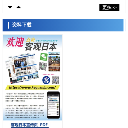
科学研究
东京大学发现可诱导细胞死亡的新型信使物质
更多>>
科学研究
东京都健康长寿医疗中心跨器官揭示衰老过程中的糖链变化
资料下载
科学研究
产总研无需石油利用松脂制备石墨前驱体，可作为电池电极材料
日本科学未来馆 科学交
科学研究
流员
东京大学和海上保安厅等发现南海海槽沿线板块边界锁定状态存在区域
差异
政策
日本第2次医疗研究开发调整费，根据一线实际情况和需求分配99.3亿
日元
科学研究
千叶大学鉴定出导致难治性疾病“肺高血压症”恶化的蛋白质“MYL9/12”，
会引发血管结构恶化
小岩井忠道
泷川 进
戴维
科学研究
京都大学高效生成光的构成单元“光子”，可应用于量子计算机
科学研究
开发出300亿年仅误差1秒的光晶格钟，构建网络将其打造为下一代社会
基础设施
经济・社会