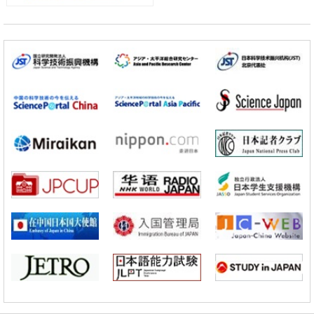
日本成立“以人为本AI联盟”——力争借助AI拓展社会公众创造力，依托
产学合作推进研发
科学研究
大阪大学开发出膜脂质可视化工具，使脂质探针的高效开发成为可能
科学研究
立教大学在试管内构建长链人工基因组DNA自我复制系统，有望实现携
带大量基因的人工细胞
政策
日本科研费增设国际共同研究强化新类别，促进青年研究人员赴海外开
展研究
科学研究
京都大学高效生成光的构成单元“光子”，可应用于量子计算机
科学研究
开发出300亿年仅误差1秒的光晶格钟，构建网络将其打造为下一代社会
基础设施
经济・社会
日本成立“以人为本AI联盟”——力争借助AI拓展社会公众创造力，依托
产学合作推进研发
科学研究
大阪大学开发出膜脂质可视化工具，使脂质探针的高效开发成为可能
科学研究
立教大学在试管内构建长链人工基因组DNA自我复制系统，有望实现携