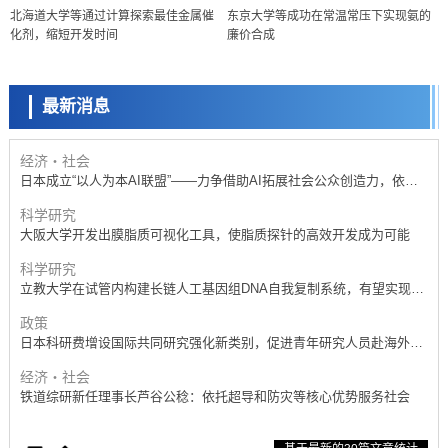
北海道大学等通过计算探索最佳金属催
东京大学等成功在常温常压下实现氨的
日本科研费增设国际共同研究强化新类别，促进青年研究人员赴海外开
化剂，缩短开发时间
廉价合成
展研究
科学研究
京都大学高效生成光的构成单元“光子”，可应用于量子计算机
最新消息
科学研究
开发出300亿年仅误差1秒的光晶格钟，构建网络将其打造为下一代社会
基础设施
经济・社会
日本成立“以人为本AI联盟”——力争借助AI拓展社会公众创造力，依托
产学合作推进研发
科学研究
大阪大学开发出膜脂质可视化工具，使脂质探针的高效开发成为可能
科学研究
立教大学在试管内构建长链人工基因组DNA自我复制系统，有望实现携
带大量基因的人工细胞
政策
日本科研费增设国际共同研究强化新类别，促进青年研究人员赴海外开
展研究
经济・社会
铁道综研新任理事长芦谷公稔：依托超导和防灾等核心优势服务社会
科学研究