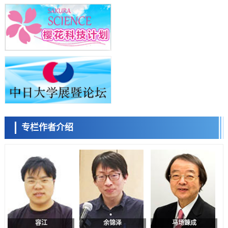
成为新型功能性材料
科学研究
群马大学开发针对难治性癫痫的新型基因疗法，利用超小型GAD67启动
子抑制发作
科学研究
九州大学揭示夜间眼压升高机制：两种激素波动叠加所致
小岩井忠道
泷川 进
戴维
科学研究
东京都产技研采用新手法开发出可稳定工作至300℃的介电材料，已验
证电容器可在汽车发动机等高温环境下工作
经济・社会
日本生成式AI使用者占比一年内翻倍，但与中美德仍有较大差距
政策
专栏作者介绍
日本修订首都直下型地震紧急对策：目标为死亡人数至少减半，重点强
陈小牧
李鸥
安宁
化火灾防控
科学研究
福井大学发现细胞记忆过往并抑制反应的机制，阐明即便DNA相同反应
迥异之谜
科学研究
神户大学确认口服癌症疫苗B440单药给药的安全性，在转移性尿路上皮
癌患者中开展临床试验
政策
日本发布《令和8年版科学技术与创新白皮书》，解读第七期基本计划
首年度政策方向
容江
余锦泽
马场錬成