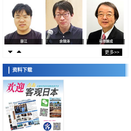
福井大学发现细胞记忆过往并抑制反应的机制，阐明即便DNA相同反应
迥异之谜
科学研究
神户大学确认口服癌症疫苗B440单药给药的安全性，在转移性尿路上皮
癌患者中开展临床试验
政策
日本发布《令和8年版科学技术与创新白皮书》，解读第七期基本计划
首年度政策方向
容江
余锦泽
马场錬成
科学研究
东京大学发现可诱导细胞死亡的新型信使物质
更多>>
科学研究
东京都健康长寿医疗中心跨器官揭示衰老过程中的糖链变化
资料下载
科学研究
产总研无需石油利用松脂制备石墨前驱体，可作为电池电极材料
日本科学未来馆 科学交
科学研究
流员
东京大学和海上保安厅等发现南海海槽沿线板块边界锁定状态存在区域
差异
政策
日本第2次医疗研究开发调整费，根据一线实际情况和需求分配99.3亿
日元
科学研究
千叶大学鉴定出导致难治性疾病“肺高血压症”恶化的蛋白质“MYL9/12”，