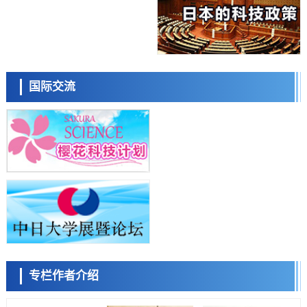
科学研究
庆应义塾大学阐明脑内“游击手”小胶质细胞包裹保护受损神经细胞的机
制，有望用于开发阿尔茨海默病等疾病疗法
科学研究
日本东北大学与横滨橡胶全球首次从纳米尺度揭示橡胶—黄铜粘接界面
日本科学未来馆 科学交
劣化抑制机制，为提升轮胎安全性与耐久性的材料设计开辟道路
流员
科学研究
国际交流
近畿大学等发现植物染料“日本茜”的红色成分可抑制老化与炎症，有望
成为新型功能性材料
科学研究
群马大学开发针对难治性癫痫的新型基因疗法，利用超小型GAD67启动
子抑制发作
科学研究
九州大学揭示夜间眼压升高机制：两种激素波动叠加所致
小岩井忠道
泷川 进
戴维
科学研究
东京都产技研采用新手法开发出可稳定工作至300℃的介电材料，已验
证电容器可在汽车发动机等高温环境下工作
经济・社会
日本生成式AI使用者占比一年内翻倍，但与中美德仍有较大差距
政策
专栏作者介绍
日本修订首都直下型地震紧急对策：目标为死亡人数至少减半，重点强
陈小牧
李鸥
安宁
化火灾防控
科学研究