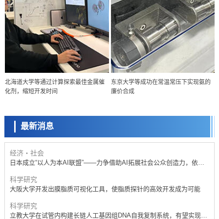
政策
北海道大学等通过计算探索最佳金属催
东京大学等成功在常温常压下实现氨的
日本科研费增设国际共同研究强化新类别，促进青年研究人员赴海外开
化剂，缩短开发时间
廉价合成
展研究
科学研究
京都大学高效生成光的构成单元“光子”，可应用于量子计算机
最新消息
科学研究
开发出300亿年仅误差1秒的光晶格钟，构建网络将其打造为下一代社会
基础设施
经济・社会
日本成立“以人为本AI联盟”——力争借助AI拓展社会公众创造力，依托
产学合作推进研发
科学研究
大阪大学开发出膜脂质可视化工具，使脂质探针的高效开发成为可能
科学研究
立教大学在试管内构建长链人工基因组DNA自我复制系统，有望实现携