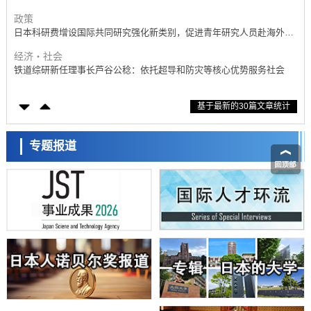
带大量基因的人工细胞
政策
日本科研费增设国际共同研究强化新类别，促进青年研究人员赴海外开
展研究
经济・社会
铁道综研新任理事长芦谷公稔：依托超导和防灾等核心优势服务社会
科学研究
基于最新的30篇文章统计
东京大学通过叶绿体基因组编辑技术强化碳固定酶，成功提高光合作用
能力与生产力
科学研究
藤田医科大学等成功鉴定出非结核分枝杆菌生存的必需基因，首次揭示
专题报道
该基因的必要性因菌株而异
经济・社会
【AI法下篇】如何应对AI的不可控性——中央大学平野晋教授专访
科学研究
日本学术会议：为保持土壤健康应采取哪些措施？探讨土壤保护与强化
的具体对策
科学研究
大阪大学开发基于水氢键网络的温度预测新方法，AI从分子排列信息中
高精度解读
经济・社会
【AI法上篇】如何对“将人生交给AI”保持危机感——中央大学平野晋教
授专访