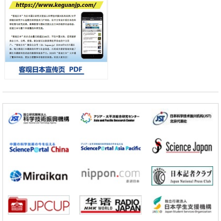
会引发血管结构恶化
小岩井忠道
泷川 进
戴维
科学研究
京都大学高效生成光的构成单元“光子”，可应用于量子计算机
科学研究
开发出300亿年仅误差1秒的光晶格钟，构建网络将其打造为下一代社会
基础设施
经济・社会
日本成立“以人为本AI联盟”——力争借助AI拓展社会公众创造力，依托
产学合作推进研发
科学研究
大阪大学开发出膜脂质可视化工具，使脂质探针的高效开发成为可能
科学研究
立教大学在试管内构建长链人工基因组DNA自我复制系统，有望实现携
带大量基因的人工细胞
政策
日本科研费增设国际共同研究强化新类别，促进青年研究人员赴海外开
展研究
科学研究
京都大学高效生成光的构成单元“光子”，可应用于量子计算机
科学研究
开发出300亿年仅误差1秒的光晶格钟，构建网络将其打造为下一代社会