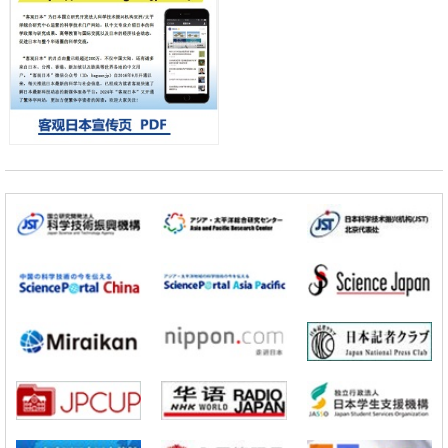
小岩井忠道
泷川 进
戴维
科学研究
【JST事业成果】开发低成本与低功耗的新型AI处理器
政策
日本科研费增设国际共同研究强化新类别，促进青年研究人员赴海外开
展研究
经济・社会
铁道综研新任理事长芦谷公稔：依托超导和防灾等核心优势服务社会
科学研究
东京大学通过叶绿体基因组编辑技术强化碳固定酶，成功提高光合作用
能力与生产力
科学研究
藤田医科大学等成功鉴定出非结核分枝杆菌生存的必需基因，首次揭示
该基因的必要性因菌株而异
经济・社会
【AI法下篇】如何应对AI的不可控性——中央大学平野晋教授专访
科学研究
【JST事业成果】开发低成本与低功耗的新型AI处理器
政策
日本科研费增设国际共同研究强化新类别，促进青年研究人员赴海外开
展研究