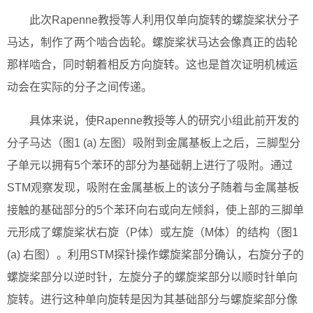
此次Rapenne教授等人利用仅单向旋转的螺旋桨状分子
马达，制作了两个啮合齿轮。螺旋桨状马达会像真正的齿轮
那样啮合，同时朝着相反方向旋转。这也是首次证明机械运
动会在实际的分子之间传递。
具体来说，使Rapenne教授等人的研究小组此前开发的
分子马达（图1 (a) 左图）吸附到金属基板上之后，三脚型分
子单元以拥有5个苯环的部分为基础朝上进行了吸附。通过
STM观察发现，吸附在金属基板上的该分子随着与金属基板
接触的基础部分的5个苯环向右或向左倾斜，使上部的三脚单
元形成了螺旋桨状右旋（P体）或左旋（M体）的结构（图1
(a) 右图）。利用STM探针操作螺旋桨部分确认，右旋分子的
螺旋桨部分以逆时针，左旋分子的螺旋桨部分以顺时针单向
旋转。进行这种单向旋转是因为其基础部分与螺旋桨部分像