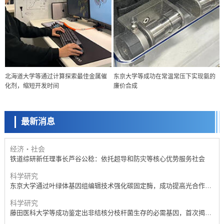
经济・社会
北海道大学等通过计算探索最佳金属催
东京大学等成功在常温常压下实现氨的
【AI法下篇】如何应对AI的不可控性——中央大学平野晋教授专访
化剂，缩短开发时间
廉价合成
科学研究
【JST事业成果】开发低成本与低功耗的新型AI处理器
最新消息
政策
日本科研费增设国际共同研究强化新类别，促进青年研究人员赴海外开
展研究
经济・社会
铁道综研新任理事长芦谷公稔：依托超导和防灾等核心优势服务社会
科学研究
东京大学通过叶绿体基因组编辑技术强化碳固定酶，成功提高光合作用
能力与生产力
科学研究
藤田医科大学等成功鉴定出非结核分枝杆菌生存的必需基因，首次揭示
该基因的必要性因菌株而异