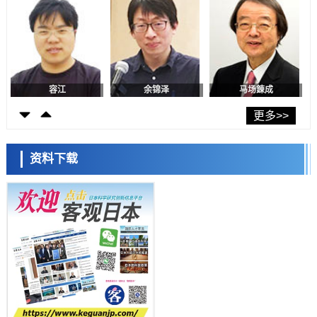
科学研究
产总研无需石油利用松脂制备石墨前驱体，可作为电池电极材料
科学研究
东京大学和海上保安厅等发现南海海槽沿线板块边界锁定状态存在区域
差异
容江
余锦泽
马场錬成
政策
日本第2次医疗研究开发调整费，根据一线实际情况和需求分配99.3亿
更多>>
日元
科学研究
千叶大学鉴定出导致难治性疾病“肺高血压症”恶化的蛋白质“MYL9/12”，
资料下载
会引发血管结构恶化
科学研究
京都大学高效生成光的构成单元“光子”，可应用于量子计算机
日本科学未来馆 科学交
科学研究
流员
用数理模型诠释慢性荨麻疹的发病机理，借助数学的力量实现个体化最
佳治疗
科学研究
【JST事业成果】发现室温下工作的交替磁体
科学研究
夜景也能清晰呈现在纸上——日本“铁路摄影迷”教授研发新技术