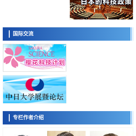
九州大学揭示夜间眼压升高机制：两种激素波动叠加所致
科学研究
东京都产技研采用新手法开发出可稳定工作至300℃的介电材料，已验
日本科学未来馆 科学交
证电容器可在汽车发动机等高温环境下工作
流员
经济・社会
国际交流
日本生成式AI使用者占比一年内翻倍，但与中美德仍有较大差距
政策
日本修订首都直下型地震紧急对策：目标为死亡人数至少减半，重点强
化火灾防控
科学研究
福井大学发现细胞记忆过往并抑制反应的机制，阐明即便DNA相同反应
小岩井忠道
泷川 进
戴维
迥异之谜
科学研究
神户大学确认口服癌症疫苗B440单药给药的安全性，在转移性尿路上皮
癌患者中开展临床试验
政策
日本发布《令和8年版科学技术与创新白皮书》，解读第七期基本计划
首年度政策方向
科学研究
专栏作者介绍
东京大学发现可诱导细胞死亡的新型信使物质
陈小牧
李鸥
安宁
科学研究
东京都健康长寿医疗中心跨器官揭示衰老过程中的糖链变化