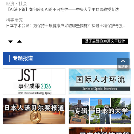
经济・社会
【AI法下篇】如何应对AI的不可控性——中央大学平野晋教授专访
科学研究
日本学术会议：为保持土壤健康应采取哪些措施？探讨土壤保护与强化
的具体对策
科学研究
基于最新的30篇文章统计
大阪大学开发基于水氢键网络的温度预测新方法，AI从分子排列信息中
高精度解读
经济・社会
【AI法上篇】如何对“将人生交给AI”保持危机感——中央大学平野晋教
专题报道
授专访
科学研究
庆应义塾大学阐明脑内“游击手”小胶质细胞包裹保护受损神经细胞的机
制，有望用于开发阿尔茨海默病等疾病疗法
科学研究
日本东北大学与横滨橡胶全球首次从纳米尺度揭示橡胶—黄铜粘接界面
劣化抑制机制，为提升轮胎安全性与耐久性的材料设计开辟道路
科学研究
近畿大学等发现植物染料“日本茜”的红色成分可抑制老化与炎症，有望
成为新型功能性材料
科学研究
群马大学开发针对难治性癫痫的新型基因疗法，利用超小型GAD67启动
子抑制发作
科学研究