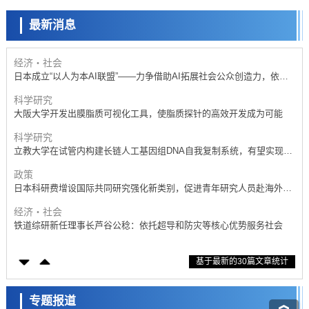
京都大学高效生成光的构成单元“光子”，可应用于量子计算机
最新消息
科学研究
开发出300亿年仅误差1秒的光晶格钟，构建网络将其打造为下一代社会
基础设施
经济・社会
日本成立“以人为本AI联盟”——力争借助AI拓展社会公众创造力，依托
产学合作推进研发
科学研究
大阪大学开发出膜脂质可视化工具，使脂质探针的高效开发成为可能
科学研究
立教大学在试管内构建长链人工基因组DNA自我复制系统，有望实现携
带大量基因的人工细胞
政策
日本科研费增设国际共同研究强化新类别，促进青年研究人员赴海外开
展研究
经济・社会
铁道综研新任理事长芦谷公稔：依托超导和防灾等核心优势服务社会
科学研究
基于最新的30篇文章统计
东京大学通过叶绿体基因组编辑技术强化碳固定酶，成功提高光合作用
能力与生产力
科学研究
藤田医科大学等成功鉴定出非结核分枝杆菌生存的必需基因，首次揭示
专题报道