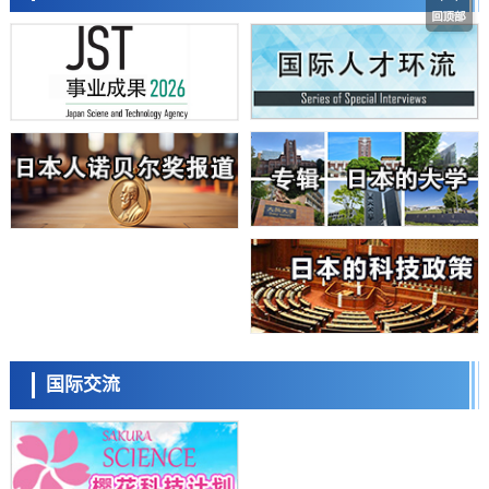
该基因的必要性因菌株而异
经济・社会
【AI法下篇】如何应对AI的不可控性——中央大学平野晋教授专访
科学研究
日本学术会议：为保持土壤健康应采取哪些措施？探讨土壤保护与强化
的具体对策
科学研究
大阪大学开发基于水氢键网络的温度预测新方法，AI从分子排列信息中
高精度解读
经济・社会
【AI法上篇】如何对“将人生交给AI”保持危机感——中央大学平野晋教
授专访
科学研究
庆应义塾大学阐明脑内“游击手”小胶质细胞包裹保护受损神经细胞的机
制，有望用于开发阿尔茨海默病等疾病疗法
科学研究
日本东北大学与横滨橡胶全球首次从纳米尺度揭示橡胶—黄铜粘接界面
日本科学未来馆 科学交
劣化抑制机制，为提升轮胎安全性与耐久性的材料设计开辟道路
流员
科学研究
国际交流
近畿大学等发现植物染料“日本茜”的红色成分可抑制老化与炎症，有望
成为新型功能性材料
科学研究
群马大学开发针对难治性癫痫的新型基因疗法，利用超小型GAD67启动
子抑制发作