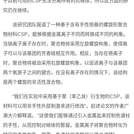
于目前可用的CSP无法分离所有的对映体，所以这方面的研
究仍在继续。
该研究团队报道了一种基于含有手性侧基的螺旋形聚合
物材料CSP，能够根据金属离子不同而转换成不同的构象。
当钠离子离子存在时，聚合物将采用左旋螺旋构象，使得离
子可以与该基团的芳香链相互作用。相反，当存在铯离子
时，聚合物将被迫采用右旋螺旋构象，以促进离子与该基团
两个氧原子之间的键合。在没有离子存在的情况下，该结构
是两个螺旋的非活性混合物。
“我们在实验中采用基于聚（苯乙炔）衍生物的CSP，该
材料可以用非手性外部刺激来进行修改”，前述论文的作者广
濑大介解释道。 “这使我们能够通过引入金属盐来控制色谱柱
的手性，从而控制对映体的暂留。金属离子将聚合物转化为