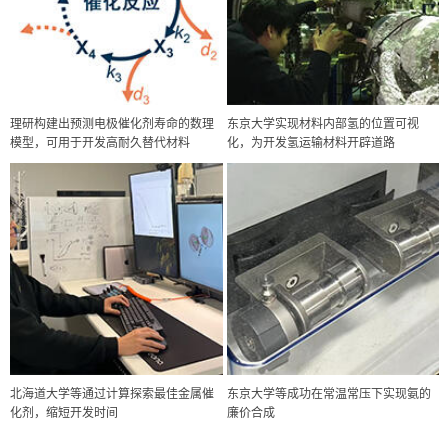
理研构建出预测电极催化剂寿命的数理
东京大学实现材料内部氢的位置可视
模型，可用于开发高耐久替代材料
化，为开发氢运输材料开辟道路
政策
北海道大学等通过计算探索最佳金属催
东京大学等成功在常温常压下实现氨的
日本科研费增设国际共同研究强化新类别，促进青年研究人员赴海外开
化剂，缩短开发时间
廉价合成
展研究
科学研究