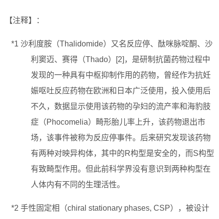
【注释】：
*1 沙利度胺（Thalidomide）又名反应停、酞咪脉啶酮、沙
利窦迈、赛得（Thado）[2]，是研制抗菌药物过程中
发现的一种具有中枢抑制作用的药物，曾经作为抗妊
娠呕吐反应药物在欧洲和日本广泛使用，投入使用后
不久，数据显示使用该药物的孕妇的流产率和海豹肢
症（Phocomelia）畸形胎儿率上升，该药物退出市
场，该事件被称为反应停事件。后来研究发现该药物
有两种对映异构体，其中的R构型是安全的，而S构型
有致畸型作用。但此前科学界没有意识到两种构型在
人体内有不同的生理活性。
*2 手性固定相（chiral stationary phases, CSP），被设计