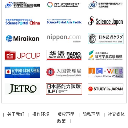
科学研究
立教大学在试管内构建长链人工基因组DNA自我复制系统，有望实现携
带大量基因的人工细胞
政策
日本科研费增设国际共同研究强化新类别，促进青年研究人员赴海外开
展研究
科学研究
京都大学高效生成光的构成单元“光子”，可应用于量子计算机
科学研究
开发出300亿年仅误差1秒的光晶格钟，构建网络将其打造为下一代社会
基础设施
经济・社会
日本成立“以人为本AI联盟”——力争借助AI拓展社会公众创造力，依托
产学合作推进研发
科学研究
大阪大学开发出膜脂质可视化工具，使脂质探针的高效开发成为可能
科学研究
立教大学在试管内构建长链人工基因组DNA自我复制系统，有望实现携
带大量基因的人工细胞
关于我们
操作环境
版权声明
隐私声明
社交媒体
|
|
|
|
|
政策
|