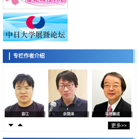
科学研究
九州大学揭示夜间眼压升高机制：两种激素波动叠加所致
小岩井忠道
泷川 进
戴维
科学研究
东京都产技研采用新手法开发出可稳定工作至300℃的介电材料，已验
证电容器可在汽车发动机等高温环境下工作
经济・社会
日本生成式AI使用者占比一年内翻倍，但与中美德仍有较大差距
政策
专栏作者介绍
日本修订首都直下型地震紧急对策：目标为死亡人数至少减半，重点强
陈小牧
李鸥
安宁
化火灾防控
科学研究
福井大学发现细胞记忆过往并抑制反应的机制，阐明即便DNA相同反应
迥异之谜
科学研究
神户大学确认口服癌症疫苗B440单药给药的安全性，在转移性尿路上皮
癌患者中开展临床试验
政策
日本发布《令和8年版科学技术与创新白皮书》，解读第七期基本计划
首年度政策方向
容江
余锦泽
马场錬成
科学研究
东京大学发现可诱导细胞死亡的新型信使物质
更多>>
科学研究