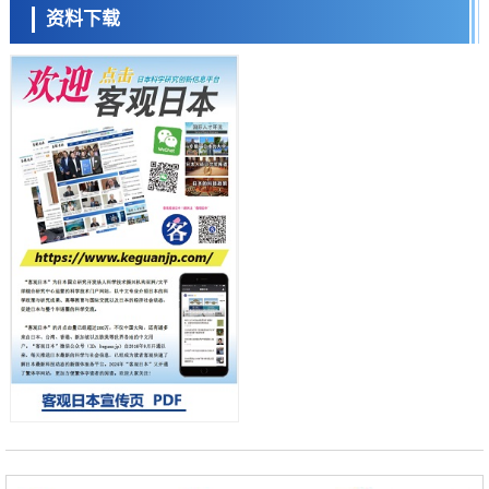
东京都健康长寿医疗中心跨器官揭示衰老过程中的糖链变化
资料下载
科学研究
产总研无需石油利用松脂制备石墨前驱体，可作为电池电极材料
日本科学未来馆 科学交
科学研究
流员
东京大学和海上保安厅等发现南海海槽沿线板块边界锁定状态存在区域
差异
政策
日本第2次医疗研究开发调整费，根据一线实际情况和需求分配99.3亿
日元
科学研究
千叶大学鉴定出导致难治性疾病“肺高血压症”恶化的蛋白质“MYL9/12”，
会引发血管结构恶化
小岩井忠道
泷川 进
戴维
科学研究
京都大学高效生成光的构成单元“光子”，可应用于量子计算机
科学研究
开发出300亿年仅误差1秒的光晶格钟，构建网络将其打造为下一代社会
基础设施
经济・社会
日本成立“以人为本AI联盟”——力争借助AI拓展社会公众创造力，依托
产学合作推进研发
科学研究
大阪大学开发出膜脂质可视化工具，使脂质探针的高效开发成为可能