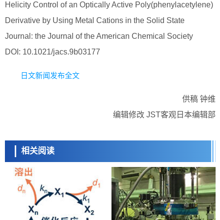
Helicity Control of an Optically Active Poly(phenylacetylene)
Derivative by Using Metal Cations in the Solid State
Journal: the Journal of the American Chemical Society
DOI: 10.1021/jacs.9b03177
日文新闻发布全文
供稿 钟维
编辑修改 JST客观日本编辑部
相关阅读