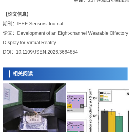
翻译：JST客观日本编辑部
【论文信息】
期刊：IEEE Sensors Journal
论文：Development of an Eight-channel Wearable Olfactory
Display for Virtual Reality
DOI：10.1109/JSEN.2026.3664854
相关阅读