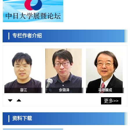
科学研究
神户大学确认口服癌症疫苗B440单药给药的安全性，在转移性尿路上皮
癌患者中开展临床试验
政策
日本发布《令和8年版科学技术与创新白皮书》，解读第七期基本计划
首年度政策方向
科学研究
专栏作者介绍
东京大学发现可诱导细胞死亡的新型信使物质
陈小牧
李鸥
安宁
科学研究
东京都健康长寿医疗中心跨器官揭示衰老过程中的糖链变化
科学研究
产总研无需石油利用松脂制备石墨前驱体，可作为电池电极材料
科学研究
东京大学和海上保安厅等发现南海海槽沿线板块边界锁定状态存在区域
差异
容江
余锦泽
马场錬成
政策
日本第2次医疗研究开发调整费，根据一线实际情况和需求分配99.3亿
更多>>
日元
科学研究
千叶大学鉴定出导致难治性疾病“肺高血压症”恶化的蛋白质“MYL9/12”，
资料下载
会引发血管结构恶化
科学研究