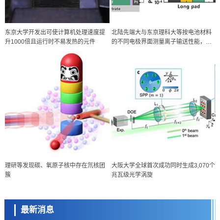
东京大学开发出可使计算机处理速度提
北陆先端大与东京理科大等按电池材料
升1000倍且运行时不易发热的元件
的不同电极界面测量离子输送性能，为
提升电池性能提供新指针
经济・社会
理研等发现碳、氧原子核中存在氘核团
大阪大学全球首次成功同时生成3,070个
【AI法下篇】如何应对AI的不可控性——中央大学平野晋教授专访
簇
兆瓦级光学涡旋
科学研究
【JST事业成果】开发低成本与低功耗的新型AI处理器
最新消息
政策
日本科研费增设国际共同研究强化新类别，促进青年研究人员赴海外开