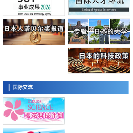
制，有望用于开发阿尔茨海默病等疾病疗法
科学研究
日本东北大学与横滨橡胶全球首次从纳米尺度揭示橡胶—黄铜粘接界面
劣化抑制机制，为提升轮胎安全性与耐久性的材料设计开辟道路
科学研究
近畿大学等发现植物染料“日本茜”的红色成分可抑制老化与炎症，有望
成为新型功能性材料
科学研究
群马大学开发针对难治性癫痫的新型基因疗法，利用超小型GAD67启动
子抑制发作
科学研究
九州大学揭示夜间眼压升高机制：两种激素波动叠加所致
科学研究
东京都产技研采用新手法开发出可稳定工作至300℃的介电材料，已验
日本科学未来馆 科学交
证电容器可在汽车发动机等高温环境下工作
流员
经济・社会
国际交流
日本生成式AI使用者占比一年内翻倍，但与中美德仍有较大差距
政策
日本修订首都直下型地震紧急对策：目标为死亡人数至少减半，重点强
化火灾防控
科学研究
福井大学发现细胞记忆过往并抑制反应的机制，阐明即便DNA相同反应
小岩井忠道
泷川 进
戴维
迥异之谜