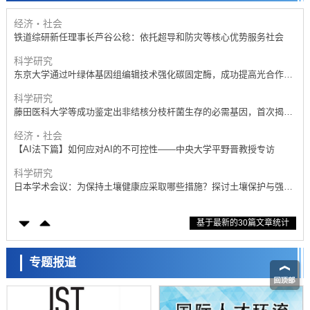
展研究
经济・社会
铁道综研新任理事长芦谷公稔：依托超导和防灾等核心优势服务社会
科学研究
东京大学通过叶绿体基因组编辑技术强化碳固定酶，成功提高光合作用
能力与生产力
科学研究
藤田医科大学等成功鉴定出非结核分枝杆菌生存的必需基因，首次揭示
该基因的必要性因菌株而异
经济・社会
【AI法下篇】如何应对AI的不可控性——中央大学平野晋教授专访
科学研究
日本学术会议：为保持土壤健康应采取哪些措施？探讨土壤保护与强化
的具体对策
科学研究
基于最新的30篇文章统计
大阪大学开发基于水氢键网络的温度预测新方法，AI从分子排列信息中
高精度解读
经济・社会
【AI法上篇】如何对“将人生交给AI”保持危机感——中央大学平野晋教
专题报道
授专访
科学研究
庆应义塾大学阐明脑内“游击手”小胶质细胞包裹保护受损神经细胞的机