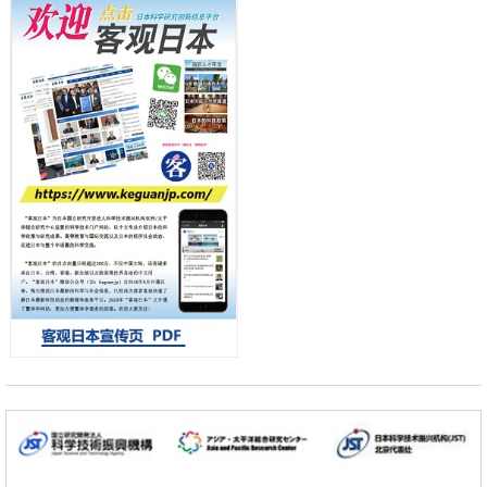
京都大学高效生成光的构成单元“光子”，可应用于量子计算机
日本科学未来馆 科学交
科学研究
流员
用数理模型诠释慢性荨麻疹的发病机理，借助数学的力量实现个体化最
佳治疗
科学研究
【JST事业成果】发现室温下工作的交替磁体
科学研究
夜景也能清晰呈现在纸上——日本“铁路摄影迷”教授研发新技术
小岩井忠道
泷川 进
戴维
科学研究
【JST事业成果】开发低成本与低功耗的新型AI处理器
政策
日本科研费增设国际共同研究强化新类别，促进青年研究人员赴海外开
展研究
经济・社会
铁道综研新任理事长芦谷公稔：依托超导和防灾等核心优势服务社会
科学研究
东京大学通过叶绿体基因组编辑技术强化碳固定酶，成功提高光合作用
能力与生产力
科学研究
藤田医科大学等成功鉴定出非结核分枝杆菌生存的必需基因，首次揭示