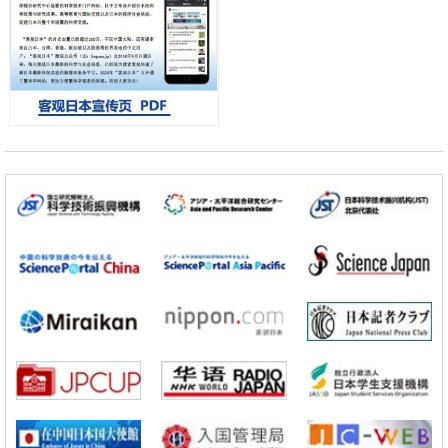
京都大学高效生成光的构成单元“光子”，可应用于量子计算机
科学研究
开发出300亿年仅误差1秒的光晶格钟，构建网络将其打造为下一代社会
基础设施
经济・社会
日本成立“以人为本AI联盟”——力争借助AI拓展社会公众创造力，依托
产学合作推进研发
科学研究
大阪大学开发出膜脂质可视化工具，使脂质探针的高效开发成为可能
科学研究
立教大学在试管内构建长链人工基因组DNA自我复制系统，有望实现携
带大量基因的人工细胞
政策
日本科研费增设国际共同研究强化新类别，促进青年研究人员赴海外开
展研究
科学研究
京都大学高效生成光的构成单元“光子”，可应用于量子计算机
科学研究
开发出300亿年仅误差1秒的光晶格钟，构建网络将其打造为下一代社会
基础设施
经济・社会