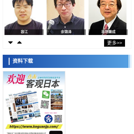
科学研究
神户大学确认口服癌症疫苗B440单药给药的安全性，在转移性尿路上皮
癌患者中开展临床试验
政策
日本发布《令和8年版科学技术与创新白皮书》，解读第七期基本计划
首年度政策方向
容江
余锦泽
马场錬成
科学研究
东京大学发现可诱导细胞死亡的新型信使物质
更多>>
科学研究
东京都健康长寿医疗中心跨器官揭示衰老过程中的糖链变化
资料下载
科学研究
产总研无需石油利用松脂制备石墨前驱体，可作为电池电极材料
日本科学未来馆 科学交
科学研究
流员
东京大学和海上保安厅等发现南海海槽沿线板块边界锁定状态存在区域
差异
政策
日本第2次医疗研究开发调整费，根据一线实际情况和需求分配99.3亿
日元
科学研究
千叶大学鉴定出导致难治性疾病“肺高血压症”恶化的蛋白质“MYL9/12”，
会引发血管结构恶化
小岩井忠道
泷川 进
戴维
科学研究