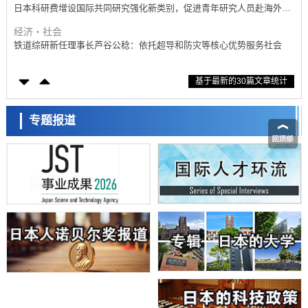
日本科研费增设国际共同研究强化新类别，促进青年研究人员赴海外开
展研究
经济・社会
铁道综研新任理事长芦谷公稔：依托超导和防灾等核心优势服务社会
科学研究
基于最新的30篇文章统计
东京大学通过叶绿体基因组编辑技术强化碳固定酶，成功提高光合作用
能力与生产力
科学研究
藤田医科大学等成功鉴定出非结核分枝杆菌生存的必需基因，首次揭示
专题报道
该基因的必要性因菌株而异
经济・社会
【AI法下篇】如何应对AI的不可控性——中央大学平野晋教授专访
科学研究
日本学术会议：为保持土壤健康应采取哪些措施？探讨土壤保护与强化
的具体对策
科学研究
大阪大学开发基于水氢键网络的温度预测新方法，AI从分子排列信息中
高精度解读
经济・社会
【AI法上篇】如何对“将人生交给AI”保持危机感——中央大学平野晋教
授专访
科学研究
庆应义塾大学阐明脑内“游击手”小胶质细胞包裹保护受损神经细胞的机