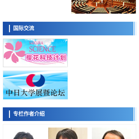
制，有望用于开发阿尔茨海默病等疾病疗法
科学研究
日本东北大学与横滨橡胶全球首次从纳米尺度揭示橡胶—黄铜粘接界面
日本科学未来馆 科学交
劣化抑制机制，为提升轮胎安全性与耐久性的材料设计开辟道路
流员
科学研究
国际交流
近畿大学等发现植物染料“日本茜”的红色成分可抑制老化与炎症，有望
成为新型功能性材料
科学研究
群马大学开发针对难治性癫痫的新型基因疗法，利用超小型GAD67启动
子抑制发作
科学研究
九州大学揭示夜间眼压升高机制：两种激素波动叠加所致
小岩井忠道
泷川 进
戴维
科学研究
东京都产技研采用新手法开发出可稳定工作至300℃的介电材料，已验
证电容器可在汽车发动机等高温环境下工作
经济・社会
日本生成式AI使用者占比一年内翻倍，但与中美德仍有较大差距
政策
专栏作者介绍
日本修订首都直下型地震紧急对策：目标为死亡人数至少减半，重点强
陈小牧
李鸥
安宁
化火灾防控
科学研究
福井大学发现细胞记忆过往并抑制反应的机制，阐明即便DNA相同反应
迥异之谜