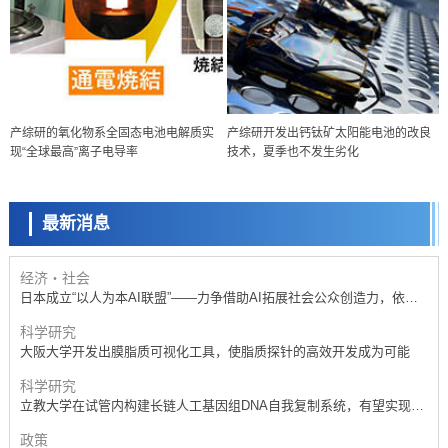
政策
产综研的氧化物系全固态电池电解质实
产综研开发出钙钛矿太阳能电池的改良
日本科研费增设国际共同研究强化新类别，促进青年研究人员赴海外开
现“全球最高”离子电导率
技术，夏季也不发生劣化
展研究
科学研究
京都大学高效生成光的构成单元“光子”，可应用于量子计算机
最新消息
科学研究
开发出300亿年仅误差1秒的光晶格钟，构建网络将其打造为下一代社会
基础设施
经济・社会
日本成立“以人为本AI联盟”——力争借助AI拓展社会公众创造力，依托
产学合作推进研发
科学研究
大阪大学开发出膜脂质可视化工具，使脂质探针的高效开发成为可能
科学研究
立教大学在试管内构建长链人工基因组DNA自我复制系统，有望实现携
带大量基因的人工细胞
政策