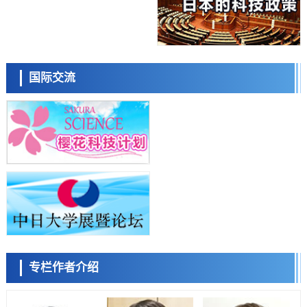
庆应义塾大学阐明脑内“游击手”小胶质细胞包裹保护受损神经细胞的机
制，有望用于开发阿尔茨海默病等疾病疗法
科学研究
日本东北大学与横滨橡胶全球首次从纳米尺度揭示橡胶—黄铜粘接界面
日本科学未来馆 科学交
劣化抑制机制，为提升轮胎安全性与耐久性的材料设计开辟道路
流员
科学研究
国际交流
近畿大学等发现植物染料“日本茜”的红色成分可抑制老化与炎症，有望
成为新型功能性材料
科学研究
群马大学开发针对难治性癫痫的新型基因疗法，利用超小型GAD67启动
子抑制发作
科学研究
九州大学揭示夜间眼压升高机制：两种激素波动叠加所致
小岩井忠道
泷川 进
戴维
科学研究
东京都产技研采用新手法开发出可稳定工作至300℃的介电材料，已验
证电容器可在汽车发动机等高温环境下工作
经济・社会
日本生成式AI使用者占比一年内翻倍，但与中美德仍有较大差距
政策
专栏作者介绍
日本修订首都直下型地震紧急对策：目标为死亡人数至少减半，重点强
陈小牧
李鸥
安宁
化火灾防控
科学研究