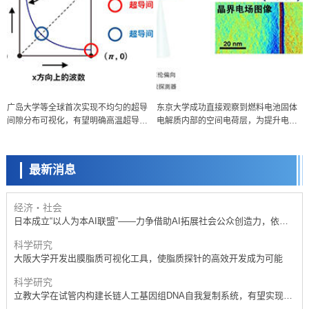
政策
广岛大学等全球首次实现不均匀的超导
东京大学成功直接观察到燃料电池固体
日本科研费增设国际共同研究强化新类别，促进青年研究人员赴海外开
间隙分布可视化，有望明确高温超导机
电解质内部的空间电荷层，为提升电池
展研究
科学研究
制
材料性能提供新的结构控制指针
京都大学高效生成光的构成单元“光子”，可应用于量子计算机
最新消息
科学研究
开发出300亿年仅误差1秒的光晶格钟，构建网络将其打造为下一代社会
基础设施
经济・社会
日本成立“以人为本AI联盟”——力争借助AI拓展社会公众创造力，依托
产学合作推进研发
科学研究
大阪大学开发出膜脂质可视化工具，使脂质探针的高效开发成为可能
科学研究
立教大学在试管内构建长链人工基因组DNA自我复制系统，有望实现携
带大量基因的人工细胞