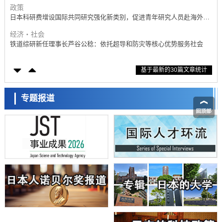
政策
日本科研费增设国际共同研究强化新类别，促进青年研究人员赴海外开
展研究
经济・社会
铁道综研新任理事长芦谷公稔：依托超导和防灾等核心优势服务社会
科学研究
基于最新的30篇文章统计
东京大学通过叶绿体基因组编辑技术强化碳固定酶，成功提高光合作用
能力与生产力
科学研究
藤田医科大学等成功鉴定出非结核分枝杆菌生存的必需基因，首次揭示
专题报道
该基因的必要性因菌株而异
经济・社会
【AI法下篇】如何应对AI的不可控性——中央大学平野晋教授专访
科学研究
日本学术会议：为保持土壤健康应采取哪些措施？探讨土壤保护与强化
的具体对策
科学研究
大阪大学开发基于水氢键网络的温度预测新方法，AI从分子排列信息中
高精度解读
经济・社会
【AI法上篇】如何对“将人生交给AI”保持危机感——中央大学平野晋教
授专访
科学研究