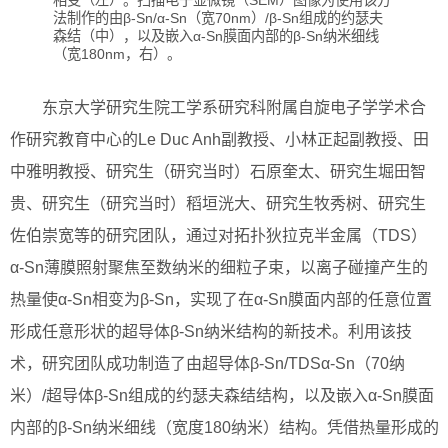
相变（左）。扫描电子显微镜（SEM）图像为使用该方
法制作的由β-Sn/α-Sn（宽70nm）/β-Sn组成的约瑟夫
森结（中），以及嵌入α-Sn膜面内部的β-Sn纳米细线
（宽180nm，右）。
东京大学研究生院工学系研究科附属自旋电子学学术合
作研究教育中心的Le Duc Anh副教授、小林正起副教授、田
中雅明教授、研究生（研究当时）石原奎太、研究生堀田智
贵、研究生（研究当时）稻垣洸大、研究生牧秀树、研究生
佐伯崇宽等的研究团队，通过对拓扑狄拉克半金属（TDS）
α-Sn薄膜照射聚焦至数纳米的细粒子束，以离子碰撞产生的
热量使α-Sn相变为β-Sn，实现了在α-Sn膜面内部的任意位置
形成任意形状的超导体β-Sn纳米结构的新技术。利用该技
术，研究团队成功制造了由超导体β-Sn/TDSα-Sn（70纳
米）/超导体β-Sn组成的约瑟夫森结结构，以及嵌入α-Sn膜面
内部的β-Sn纳米细线（宽度180纳米）结构。凭借热量形成的