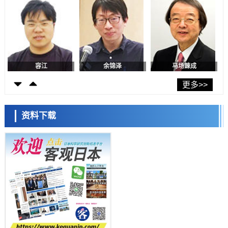
福井大学发现细胞记忆过往并抑制反应的机制，阐明即便DNA相同反应
迥异之谜
科学研究
神户大学确认口服癌症疫苗B440单药给药的安全性，在转移性尿路上皮
癌患者中开展临床试验
政策
日本发布《令和8年版科学技术与创新白皮书》，解读第七期基本计划
首年度政策方向
容江
余锦泽
马场錬成
科学研究
东京大学发现可诱导细胞死亡的新型信使物质
更多>>
科学研究
东京都健康长寿医疗中心跨器官揭示衰老过程中的糖链变化
资料下载
科学研究
产总研无需石油利用松脂制备石墨前驱体，可作为电池电极材料
日本科学未来馆 科学交
科学研究
流员
东京大学和海上保安厅等发现南海海槽沿线板块边界锁定状态存在区域
差异
政策
日本第2次医疗研究开发调整费，根据一线实际情况和需求分配99.3亿
日元
科学研究
千叶大学鉴定出导致难治性疾病“肺高血压症”恶化的蛋白质“MYL9/12”，