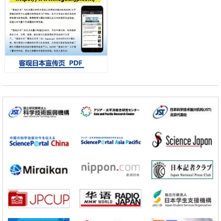
会引发血管结构恶化
小岩井忠道
泷川 进
戴维
科学研究
京都大学高效生成光的构成单元“光子”，可应用于量子计算机
科学研究
开发出300亿年仅误差1秒的光晶格钟，构建网络将其打造为下一代社会
基础设施
经济・社会
日本成立“以人为本AI联盟”——力争借助AI拓展社会公众创造力，依托
产学合作推进研发
科学研究
大阪大学开发出膜脂质可视化工具，使脂质探针的高效开发成为可能
科学研究
立教大学在试管内构建长链人工基因组DNA自我复制系统，有望实现携
带大量基因的人工细胞
政策
日本科研费增设国际共同研究强化新类别，促进青年研究人员赴海外开
展研究
科学研究
京都大学高效生成光的构成单元“光子”，可应用于量子计算机
科学研究
开发出300亿年仅误差1秒的光晶格钟，构建网络将其打造为下一代社会
基础设施