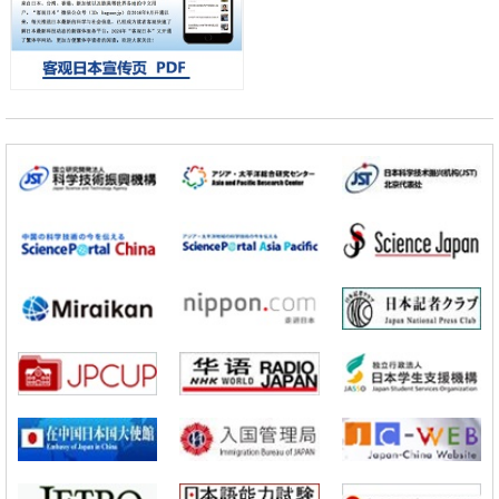
经济・社会
日本成立“以人为本AI联盟”——力争借助AI拓展社会公众创造力，依托
产学合作推进研发
科学研究
大阪大学开发出膜脂质可视化工具，使脂质探针的高效开发成为可能
科学研究
立教大学在试管内构建长链人工基因组DNA自我复制系统，有望实现携
带大量基因的人工细胞
政策
日本科研费增设国际共同研究强化新类别，促进青年研究人员赴海外开
展研究
科学研究
京都大学高效生成光的构成单元“光子”，可应用于量子计算机
科学研究
开发出300亿年仅误差1秒的光晶格钟，构建网络将其打造为下一代社会
基础设施
经济・社会
日本成立“以人为本AI联盟”——力争借助AI拓展社会公众创造力，依托
产学合作推进研发
科学研究
大阪大学开发出膜脂质可视化工具，使脂质探针的高效开发成为可能
科学研究