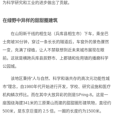
为科学研究和工业的进步做出了贡献。
在绿野中异样的甜甜圈建筑
在山阳新干线的相生站（兵库县相生市）下车，乘坐巴
士爬坡30分钟，穿过一条长长的隧道后，车窗外的景色骤然
一变，充满了绿植，让人不禁联想到近未来城市展现在眼
前。这就是横跨兵库县辰野市、上郡镇和佐用镇的播磨科学
公园城。
该地区秉持“人与自然、科学和谐共存的高次元功能性城
市”理念，自1980年代开始进行开发，学校、研究设施和医疗
机构鳞次栉比。而在其中大放异彩的则是SPring-8。这是一
座围绕海拔341米的三原栗山而建的甜甜圈形建筑物，直径约
500米，是东京巨蛋的 2.5 倍。一圈的长度约为1500米。