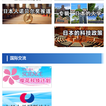
劣化抑制机制，为提升轮胎安全性与耐久性的材料设计开辟道路
科学研究
近畿大学等发现植物染料“日本茜”的红色成分可抑制老化与炎症，有望
成为新型功能性材料
科学研究
群马大学开发针对难治性癫痫的新型基因疗法，利用超小型GAD67启动
子抑制发作
科学研究
九州大学揭示夜间眼压升高机制：两种激素波动叠加所致
科学研究
东京都产技研采用新手法开发出可稳定工作至300℃的介电材料，已验
日本科学未来馆 科学交
证电容器可在汽车发动机等高温环境下工作
流员
经济・社会
国际交流
日本生成式AI使用者占比一年内翻倍，但与中美德仍有较大差距
政策
日本修订首都直下型地震紧急对策：目标为死亡人数至少减半，重点强
化火灾防控
科学研究
福井大学发现细胞记忆过往并抑制反应的机制，阐明即便DNA相同反应
小岩井忠道
泷川 进
戴维
迥异之谜
科学研究
神户大学确认口服癌症疫苗B440单药给药的安全性，在转移性尿路上皮
癌患者中开展临床试验