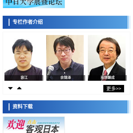
政策
日本发布《令和8年版科学技术与创新白皮书》，解读第七期基本计划
首年度政策方向
科学研究
专栏作者介绍
东京大学发现可诱导细胞死亡的新型信使物质
陈小牧
李鸥
安宁
科学研究
东京都健康长寿医疗中心跨器官揭示衰老过程中的糖链变化
科学研究
产总研无需石油利用松脂制备石墨前驱体，可作为电池电极材料
科学研究
东京大学和海上保安厅等发现南海海槽沿线板块边界锁定状态存在区域
差异
容江
余锦泽
马场錬成
政策
日本第2次医疗研究开发调整费，根据一线实际情况和需求分配99.3亿
更多>>
日元
科学研究
千叶大学鉴定出导致难治性疾病“肺高血压症”恶化的蛋白质“MYL9/12”，
资料下载
会引发血管结构恶化
科学研究
京都大学高效生成光的构成单元“光子”，可应用于量子计算机
日本科学未来馆 科学交
科学研究
流员