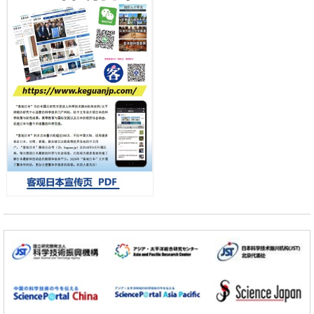
用数理模型诠释慢性荨麻疹的发病机理，借助数学的力量实现个体化最
佳治疗
科学研究
【JST事业成果】发现室温下工作的交替磁体
科学研究
夜景也能清晰呈现在纸上——日本“铁路摄影迷”教授研发新技术
小岩井忠道
泷川 进
戴维
科学研究
【JST事业成果】开发低成本与低功耗的新型AI处理器
政策
日本科研费增设国际共同研究强化新类别，促进青年研究人员赴海外开
展研究
经济・社会
铁道综研新任理事长芦谷公稔：依托超导和防灾等核心优势服务社会
科学研究
东京大学通过叶绿体基因组编辑技术强化碳固定酶，成功提高光合作用
能力与生产力
科学研究
藤田医科大学等成功鉴定出非结核分枝杆菌生存的必需基因，首次揭示
该基因的必要性因菌株而异
经济・社会
【AI法下篇】如何应对AI的不可控性——中央大学平野晋教授专访