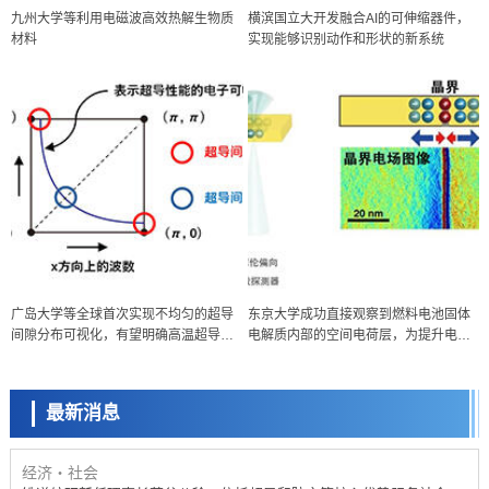
九州大学等利用电磁波高效热解生物质
横滨国立大开发融合AI的可伸缩器件，
材料
实现能够识别动作和形状的新系统
经济・社会
广岛大学等全球首次实现不均匀的超导
东京大学成功直接观察到燃料电池固体
【AI法下篇】如何应对AI的不可控性——中央大学平野晋教授专访
间隙分布可视化，有望明确高温超导机
电解质内部的空间电荷层，为提升电池
科学研究
制
材料性能提供新的结构控制指针
【JST事业成果】开发低成本与低功耗的新型AI处理器
最新消息
政策
日本科研费增设国际共同研究强化新类别，促进青年研究人员赴海外开
展研究
经济・社会