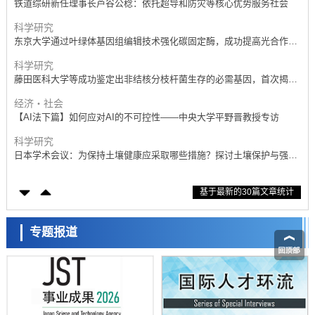
铁道综研新任理事长芦谷公稔：依托超导和防灾等核心优势服务社会
科学研究
东京大学通过叶绿体基因组编辑技术强化碳固定酶，成功提高光合作用
能力与生产力
科学研究
藤田医科大学等成功鉴定出非结核分枝杆菌生存的必需基因，首次揭示
该基因的必要性因菌株而异
经济・社会
【AI法下篇】如何应对AI的不可控性——中央大学平野晋教授专访
科学研究
日本学术会议：为保持土壤健康应采取哪些措施？探讨土壤保护与强化
的具体对策
科学研究
基于最新的30篇文章统计
大阪大学开发基于水氢键网络的温度预测新方法，AI从分子排列信息中
高精度解读
经济・社会
【AI法上篇】如何对“将人生交给AI”保持危机感——中央大学平野晋教
专题报道
授专访
科学研究
庆应义塾大学阐明脑内“游击手”小胶质细胞包裹保护受损神经细胞的机
制，有望用于开发阿尔茨海默病等疾病疗法
科学研究
日本东北大学与横滨橡胶全球首次从纳米尺度揭示橡胶—黄铜粘接界面