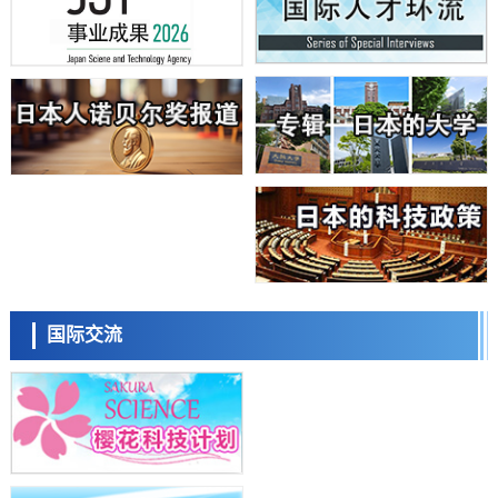
科学研究
日本学术会议：为保持土壤健康应采取哪些措施？探讨土壤保护与强化
的具体对策
科学研究
大阪大学开发基于水氢键网络的温度预测新方法，AI从分子排列信息中
高精度解读
经济・社会
【AI法上篇】如何对“将人生交给AI”保持危机感——中央大学平野晋教
授专访
科学研究
庆应义塾大学阐明脑内“游击手”小胶质细胞包裹保护受损神经细胞的机
制，有望用于开发阿尔茨海默病等疾病疗法
科学研究
日本东北大学与横滨橡胶全球首次从纳米尺度揭示橡胶—黄铜粘接界面
日本科学未来馆 科学交
劣化抑制机制，为提升轮胎安全性与耐久性的材料设计开辟道路
流员
科学研究
国际交流
近畿大学等发现植物染料“日本茜”的红色成分可抑制老化与炎症，有望
成为新型功能性材料
科学研究
群马大学开发针对难治性癫痫的新型基因疗法，利用超小型GAD67启动
子抑制发作
科学研究
九州大学揭示夜间眼压升高机制：两种激素波动叠加所致
小岩井忠道
泷川 进
戴维