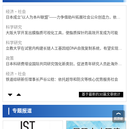
开发出300亿年仅误差1秒的光晶格钟，构建网络将其打造为下一代社会
基础设施
经济・社会
日本成立“以人为本AI联盟”——力争借助AI拓展社会公众创造力，依托
产学合作推进研发
科学研究
大阪大学开发出膜脂质可视化工具，使脂质探针的高效开发成为可能
科学研究
立教大学在试管内构建长链人工基因组DNA自我复制系统，有望实现携
带大量基因的人工细胞
政策
日本科研费增设国际共同研究强化新类别，促进青年研究人员赴海外开
展研究
经济・社会
铁道综研新任理事长芦谷公稔：依托超导和防灾等核心优势服务社会
科学研究
基于最新的30篇文章统计
东京大学通过叶绿体基因组编辑技术强化碳固定酶，成功提高光合作用
能力与生产力
科学研究
藤田医科大学等成功鉴定出非结核分枝杆菌生存的必需基因，首次揭示
专题报道
该基因的必要性因菌株而异
经济・社会
【AI法下篇】如何应对AI的不可控性——中央大学平野晋教授专访