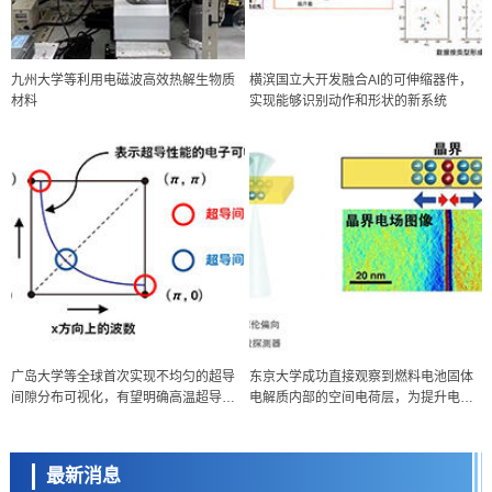
九州大学等利用电磁波高效热解生物质
横滨国立大开发融合AI的可伸缩器件，
材料
实现能够识别动作和形状的新系统
政策
广岛大学等全球首次实现不均匀的超导
东京大学成功直接观察到燃料电池固体
日本科研费增设国际共同研究强化新类别，促进青年研究人员赴海外开
间隙分布可视化，有望明确高温超导机
电解质内部的空间电荷层，为提升电池
展研究
科学研究
制
材料性能提供新的结构控制指针
京都大学高效生成光的构成单元“光子”，可应用于量子计算机
最新消息
科学研究