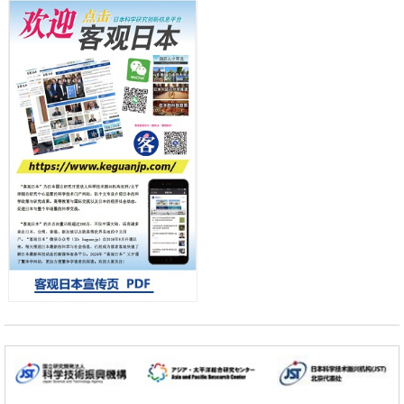
产总研无需石油利用松脂制备石墨前驱体，可作为电池电极材料
日本科学未来馆 科学交
科学研究
流员
东京大学和海上保安厅等发现南海海槽沿线板块边界锁定状态存在区域
差异
政策
日本第2次医疗研究开发调整费，根据一线实际情况和需求分配99.3亿
日元
科学研究
千叶大学鉴定出导致难治性疾病“肺高血压症”恶化的蛋白质“MYL9/12”，
会引发血管结构恶化
小岩井忠道
泷川 进
戴维
科学研究
京都大学高效生成光的构成单元“光子”，可应用于量子计算机
科学研究
开发出300亿年仅误差1秒的光晶格钟，构建网络将其打造为下一代社会
基础设施
经济・社会
日本成立“以人为本AI联盟”——力争借助AI拓展社会公众创造力，依托
产学合作推进研发
科学研究
大阪大学开发出膜脂质可视化工具，使脂质探针的高效开发成为可能
科学研究
立教大学在试管内构建长链人工基因组DNA自我复制系统，有望实现携