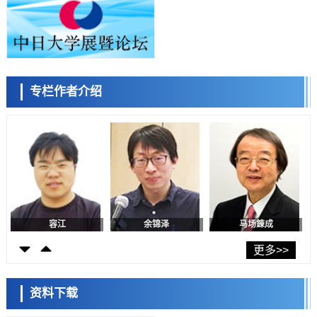
科学研究
东京都产技研采用新手法开发出可稳定工作至300℃的介电材料，已验
证电容器可在汽车发动机等高温环境下工作
经济・社会
日本生成式AI使用者占比一年内翻倍，但与中美德仍有较大差距
政策
专栏作者介绍
日本修订首都直下型地震紧急对策：目标为死亡人数至少减半，重点强
陈小牧
李鸥
安宁
化火灾防控
科学研究
福井大学发现细胞记忆过往并抑制反应的机制，阐明即便DNA相同反应
迥异之谜
科学研究
神户大学确认口服癌症疫苗B440单药给药的安全性，在转移性尿路上皮
癌患者中开展临床试验
政策
日本发布《令和8年版科学技术与创新白皮书》，解读第七期基本计划
首年度政策方向
容江
余锦泽
马场錬成
科学研究
东京大学发现可诱导细胞死亡的新型信使物质
更多>>
科学研究
东京都健康长寿医疗中心跨器官揭示衰老过程中的糖链变化
资料下载
科学研究